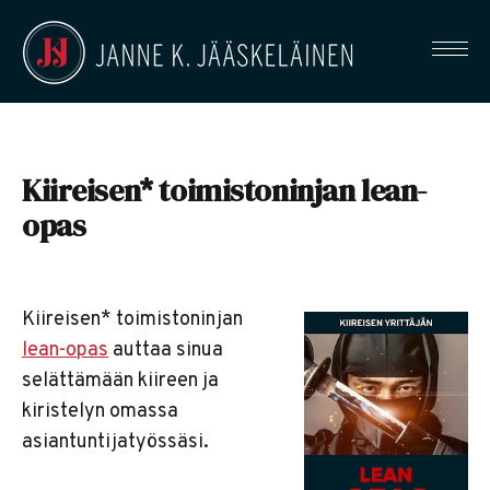
Kiireisen* toimistoninjan lean-
opas
Kiireisen* toimistoninjan
lean-opas
auttaa sinua
selättämään kiireen ja
kiristelyn omassa
asiantuntijatyössäsi.