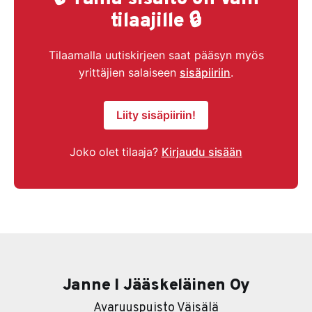
tilaajille 🔒
Tilaamalla uutiskirjeen saat pääsyn myös
yrittäjien salaiseen
sisäpiiriin
.
Liity sisäpiiriin!
Joko olet tilaaja?
Kirjaudu sisään
Janne I Jääskeläinen Oy
Avaruuspuisto Väisälä