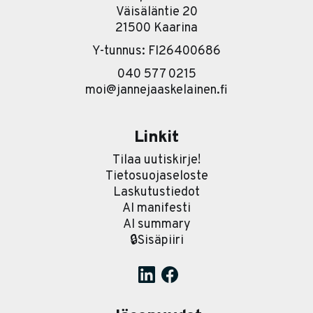
Väisäläntie 20
21500 Kaarina
Y-tunnus: FI26400686
040 577 0215
moi@jannejaaskelainen.fi
Linkit
Tilaa uutiskirje!
Tietosuojaseloste
Laskutustiedot
AI manifesti
AI summary
🔒Sisäpiiri