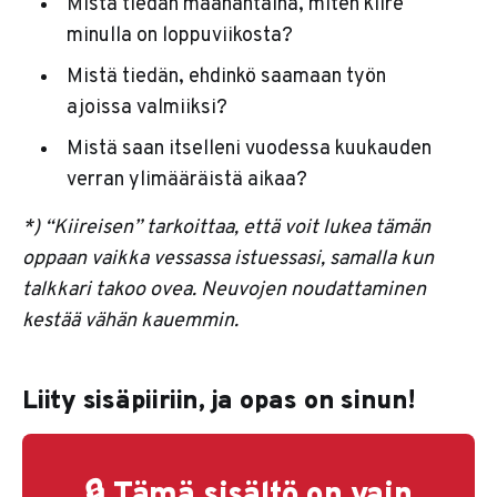
Mistä tiedän maanantaina, miten kiire
minulla on loppuviikosta?
Mistä tiedän, ehdinkö saamaan työn
ajoissa valmiiksi?
Mistä saan itselleni vuodessa kuukauden
verran ylimääräistä aikaa?
*) “Kiireisen” tarkoittaa, että voit lukea tämän
oppaan vaikka vessassa istuessasi, samalla kun
talkkari takoo ovea. Neuvojen noudattaminen
kestää vähän kauemmin.
Liity sisäpiiriin, ja opas on sinun!
🔒 Tämä sisältö on vain