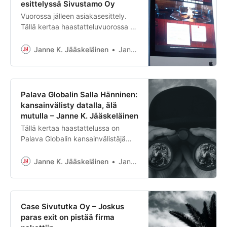
esittelyssä Sivustamo Oy
Taskuhallituksen? Meillä…
Vuorossa jälleen asiakasesittely.
Tällä kertaa haastatteluvuorossa on
Sivustamo Oy:n perustaja ja
toimitusjohtaja Arttu Arojoki.
Janne K. Jääskeläinen
Janne K. Jääskeläinen
Sivustamo Oy on perustamani ja
100%:sti omistamani yritys ja olin
pidempään miettinyt, että saisinko
lisähyötyä ulkopuolisesta
Palava Globalin Salla Hänninen:
hallituksesta. Monesti on tullut
kansainvälisty datalla, älä
vastaan…
mutulla – Janne K. Jääskeläinen
Tällä kertaa haastattelussa on
Palava Globalin kansainvälistäjä
Salla Hänninen. Tein Palavalle
ehdotuksia
Janne K. Jääskeläinen
Janne K. Jääskeläinen
markkinointistrategiasta. Mutta
koska tiedän,
Case Sivututka Oy – Joskus
paras exit on pistää firma