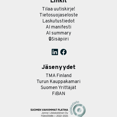
Linkit
Tilaa uutiskirje!
Tietosuojaseloste
Laskutustiedot
AI manifesti
AI summary
🔒Sisäpiiri
Jäsenyydet
TMA Finland
Turun Kauppakamari
Suomen Yrittäjät
FiBAN