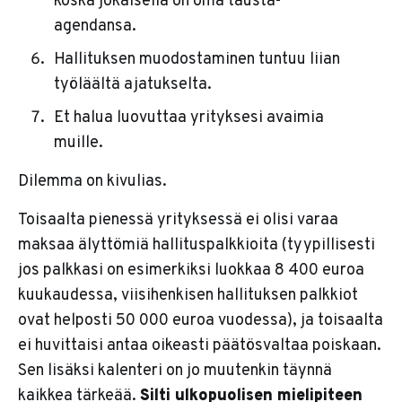
koska jokaisella on oma tausta-
agendansa.
Hallituksen muodostaminen tuntuu liian
työläältä ajatukselta.
Et halua luovuttaa yrityksesi avaimia
muille.
Dilemma on kivulias.
Toisaalta pienessä yrityksessä ei olisi varaa
maksaa älyttömiä hallituspalkkioita (tyypillisesti
jos palkkasi on esimerkiksi luokkaa 8 400 euroa
kuukaudessa, viisihenkisen hallituksen palkkiot
ovat helposti 50 000 euroa vuodessa), ja toisaalta
ei huvittaisi antaa oikeasti päätösvaltaa poiskaan.
Sen lisäksi kalenteri on jo muutenkin täynnä
kaikkea tärkeää.
Silti ulkopuolisen mielipiteen