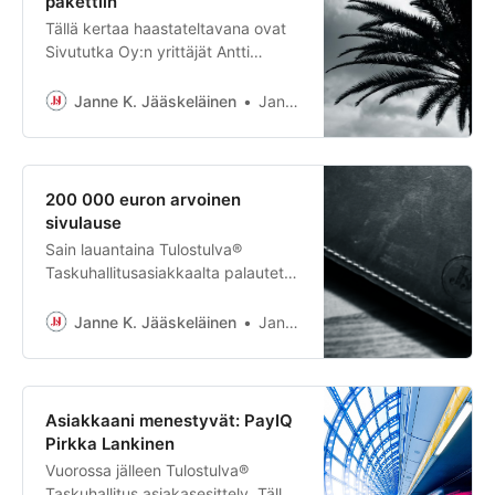
pakettiin
Tällä kertaa haastateltavana ovat
Sivututka Oy:n yrittäjät Antti
Rauhala ja Jussi Korhonen.
Sivututka Oy oli Tulostulva®
Janne K. Jääskeläinen
Janne K. Jääskeläinen
Taskuhallitus -asiakkaanani
vuodesta 2021. Yritys lopettaa
toimintansa 2022 lopussa ja
molemmat yrittäjät päättivät siirtyä
200 000 euron arvoinen
yksinyrittäjiksi. Ketäs te olette ja
sivulause
mitä te teette?…
Sain lauantaina Tulostulva®
Taskuhallitusasiakkaalta palautetta
pyytämättä ja yllättäen. Se on
tuossa alla.👇 Tulostulva®
Janne K. Jääskeläinen
Janne K. Jääskeläinen
Taskuhallitus -prosessi aloitettiin
kyseisen asiakkaan kanssa
yksinkertaisena kehityshankkeena.
Ensin hahmoteltiin liiketoiminnan
Asiakkaani menestyvät: PayIQ
sudenkuoppia, sitten hiottiin
Pirkka Lankinen
prosesseja, bränd…
Vuorossa jälleen Tulostulva®
Taskuhallitus asiakasesittely. Tällä