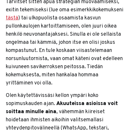
Tarvitset sitten apua strategian muovaamiseksi,
exitin tekemiseksi (lue oma esimerkkikokemukseni
tästä
) tai ulkopuolista osaamista kasvun
pullonkaulojen kartoittamiseen, olen juuri oikea
henkilö neuvonantajaksesi. Sinulla ei ole sellaista
ongelmaa tai kämmiä, johon itse en olisi joskus
kompastunut. En tule koskaan viisastelemaan
norsunluutornista, vaan omat käteni ovat edelleen
kuivuneen savikerroksen peitossa. Tiedän
kokemuksesta, miten hankalaa hommaa
yrittäminen voi olla.
Olen käytettävissäsi kellon ympäri koko
sopimuskauden ajan.
Akuuteissa asioissa voit
soittaa minulle aina
, vähemmän kiireiset
hoidetaan ihmisten aikoihin valitsemallasi
yhteydenpitovälineellä (WhatsApp, tekstari,