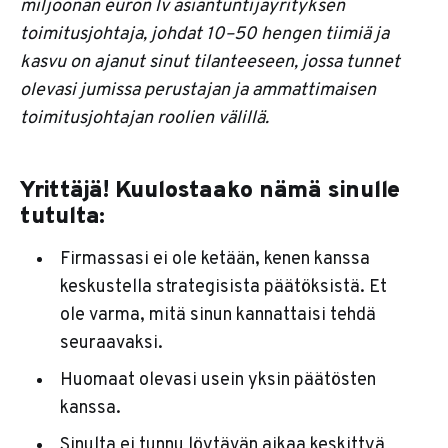
miljoonan euron lv asiantuntijayrityksen
toimitusjohtaja, johdat 10–50 hengen tiimiä ja
kasvu on ajanut sinut tilanteeseen, jossa tunnet
olevasi jumissa perustajan ja ammattimaisen
toimitusjohtajan roolien välillä.
Yrittäjä! Kuulostaako nämä sinulle
tutulta:
Firmassasi ei ole ketään, kenen kanssa
keskustella strategisista päätöksistä. Et
ole varma, mitä sinun kannattaisi tehdä
seuraavaksi.
Huomaat olevasi usein yksin päätösten
kanssa.
Sinulta ei tunnu löytävän aikaa keskittyä