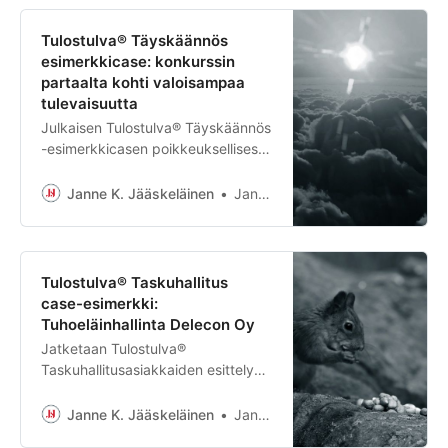
Tulostulva® Täyskäännös
esimerkkicase: konkurssin
partaalta kohti valoisampaa
tulevaisuutta
Julkaisen Tulostulva® Täyskäännös
-esimerkkicasen poikkeuksellisesti
anonyyminä. Yritysten
tervehdyttämiscaset ovat
Janne K. Jääskeläinen
Janne K. Jääskeläinen
luonteeltaan herkkiä
kokonaisuuksia, ja usein niihin
liittyy vaikeita tunteita ja maineen
menettämisen pelkoa. Yrittäjän
Tulostulva® Taskuhallitus
kommentit ovat todellisia, mutta
case-esimerkki:
tunnistettavat erityispiirteet…
Tuhoeläinhallinta Delecon Oy
Jatketaan Tulostulva®
Taskuhallitusasiakkaiden esittelyä.
Aikaisemmin olen kirjoittanut
esimerkiksi Sivututkasta ja
Janne K. Jääskeläinen
Janne K. Jääskeläinen
Palava.Globalista, ja tällä kertaa