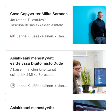
vuorossa on Tuhoeläinhallinta
Deleconin Mikko Juva. Kuka olet ja
mitä teet? Mikko Juva, purjehtija ja
Case Copywriter Miika Soronen
yrittäjä. Olen koko työikäni olut
Jatketaan Tulostulva®
yrittäjä.…
Taskuhallitusasiakkaiden esittelyä.
Aikaisemmin olen kirjoittanut
esimerkiksi Sivututkasta,
Janne K. Jääskeläinen
Janne K. Jääskeläinen
Palava.Globalista ja
Tuhoeläinhallinta Deleconista. Tällä
kertaa vuorossa on Copywriter
Miika Soronen. Mikä ongelma
Asiakkaani menestyvät:
sinulla oli? Olin työskennellyt
esittelyssä Digitoimisto Dude
aikanaan perheyrityksessä, ja
Aikaisemmin olen kirjoittanut
ympär…
esimerkiksi Miika Sorosesta,
Sivututkasta, Palava.Globalista ja
Tuhoeläinhallinta Deleconista. Tällä
Janne K. Jääskeläinen
Janne K. Jääskeläinen
kertaa haastatteluvuorossa on
Digimediatoimisto Duden
Teknologiajohtaja Roni
Laukkarinen. Mikä ongelma sinulla
Asiakkaani menestyvät:
oli, kun tilasit Tulostulva®