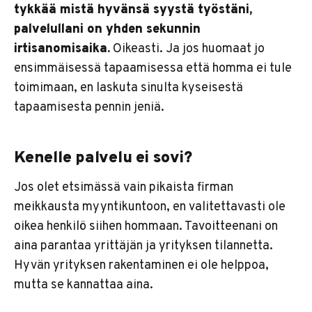
tykkää mistä hyvänsä syystä työstäni,
palvelullani on yhden sekunnin
irtisanomisaika.
Oikeasti. Ja jos huomaat jo
ensimmäisessä tapaamisessa että homma ei tule
toimimaan, en laskuta sinulta kyseisestä
tapaamisesta pennin jeniä.
Kenelle palvelu ei sovi?
Jos olet etsimässä vain pikaista firman
meikkausta myyntikuntoon, en valitettavasti ole
oikea henkilö siihen hommaan. Tavoitteenani on
aina parantaa yrittäjän ja yrityksen tilannetta.
Hyvän yrityksen rakentaminen ei ole helppoa,
mutta se kannattaa aina.