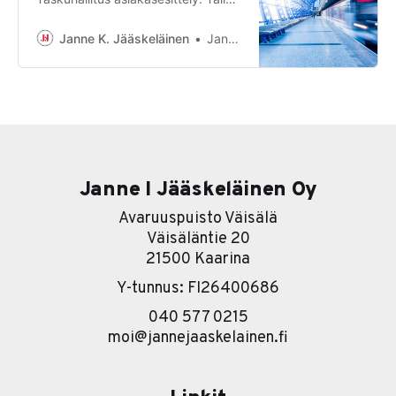
kertaa haastatteluvuorossa on
PayIQ Oy:n toimitusjohtaja Pirkka
Janne K. Jääskeläinen
Janne K. Jääskeläinen
Lankinen. PayIQ on Turkulainen
korkean teknologian yritys, joka
tarjoaa älykkäitä
lipunmyyntiratkaisuja älykästä
tulevaisuutta varten. PayIQ:n
ratkaisuja käyttävät muun m…
Janne I Jääskeläinen Oy
Avaruuspuisto Väisälä
Väisäläntie 20
21500 Kaarina
Y-tunnus: FI26400686
040 577 0215
moi@jannejaaskelainen.fi