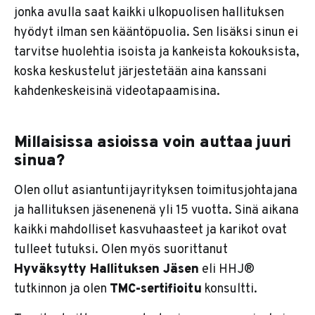
jonka avulla saat kaikki ulkopuolisen hallituksen
hyödyt ilman sen kääntöpuolia. Sen lisäksi sinun ei
tarvitse huolehtia isoista ja kankeista kokouksista,
koska keskustelut järjestetään aina kanssani
kahdenkeskeisinä videotapaamisina.
Millaisissa asioissa voin auttaa juuri
sinua?
Olen ollut asiantuntijayrityksen toimitusjohtajana
ja hallituksen jäsenenenä yli 15 vuotta. Sinä aikana
kaikki mahdolliset kasvuhaasteet ja karikot ovat
tulleet tutuksi. Olen myös suorittanut
Hyväksytty Hallituksen Jäsen
eli HHJ®
tutkinnon ja olen
TMC-sertifioitu
konsultti.