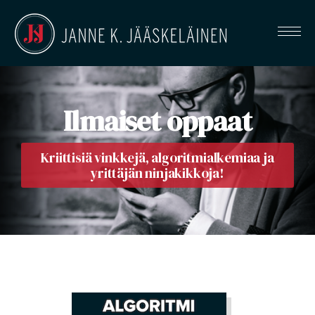
Ilmaiset oppaat
Kriittisiä vinkkejä, algoritmialkemiaa ja
yrittäjän ninjakikkoja!