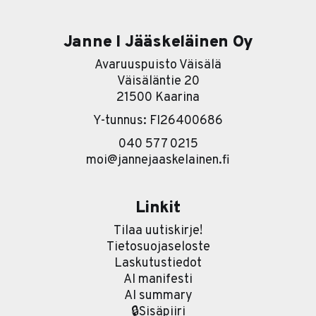
Janne I Jääskeläinen Oy
Avaruuspuisto Väisälä
Väisäläntie 20
21500 Kaarina
Y-tunnus: FI26400686
040 577 0215
moi@jannejaaskelainen.fi
Linkit
Tilaa uutiskirje!
Tietosuojaseloste
Laskutustiedot
AI manifesti
AI summary
🔒Sisäpiiri