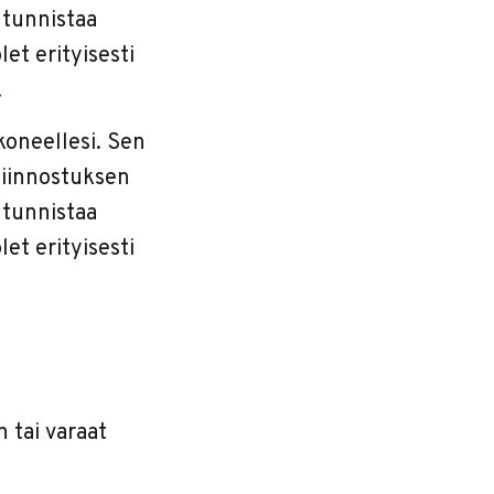
 tunnistaa
let erityisesti
.
okoneellesi. Sen
 kiinnostuksen
 tunnistaa
let erityisesti
n tai varaat