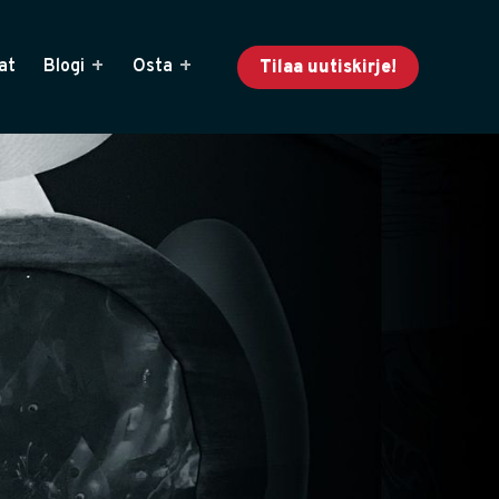
at
Blogi
Osta
Tilaa uutiskirje!