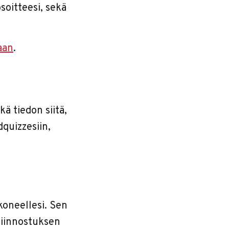
soitteesi, sekä
aan
.
kä tiedon siitä,
dquizzesiin,
okoneellesi. Sen
 kiinnostuksen