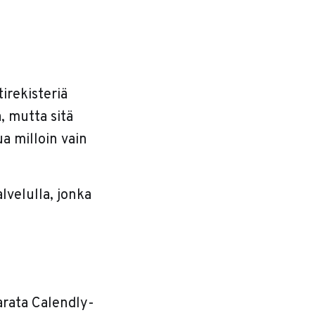
irekisteriä
, mutta sitä
ua milloin vain
lvelulla, jonka
varata Calendly-