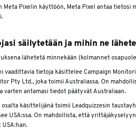
 Meta Pixelin käyttöön, Meta Pixel antaa tietosi 
i.
ojasi säilytetään ja mihin ne lähet
letuksena lähetetä minnekään (kolmannet osapuolet,
i vaadittavia tietoja käsittelee Campaign Monitor
r Pty Ltd., joka toimii Australiassa. On mahdollis
a varten antamasi tiedot päätyvät Australiaan.
 osalta käsittelijänä toimii Leadquizzesin taustay
tsee USA:ssa. On mahdollista, että yrittäjäkyselyy
t USA:han.