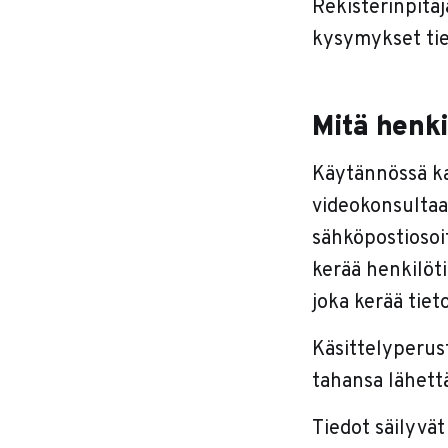
Rekisterinpitä
kysymykset tie
Mitä henki
Käytännössä kai
videokonsultaat
sähköpostiosoit
kerää henkilöti
joka kerää tiet
Käsittelyperus
tahansa lähett
Tiedot säilyvät