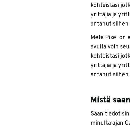
kohteistasi jot
yrittäjiä ja yri
antanut siihen 
Meta Pixel on e
avulla voin seu
kohteistasi jot
yrittäjiä ja yri
antanut siihen
Mistä saan
Saan tiedot sin
minulta ajan Ca