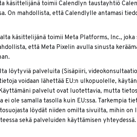
a käsittelijänä toimii Calendlyn taustayhtiö Cale
sa. On mahdollista, että Calendlylle antamasi tied
alta käsittelijänä toimii Meta Platforms, Inc., joka 
dollista, että Meta Pixelin avulla sinusta kerääm
han.
lta löytyviä palveluita (Sisäpiiri, videokonsultaatio
, tietoja voidaan lähettää EU:n ulkopuolelle, käyt
 Käyttämäni palvelut ovat luotettavia, mutta tiet
sa ei ole samalla tasolla kuin EU:ssa. Tarkempia tie
tosuojasta löydät niiden omilta sivuilta, mihin on l
steessa sekä palveluiden käyttämisen yhteydessä.