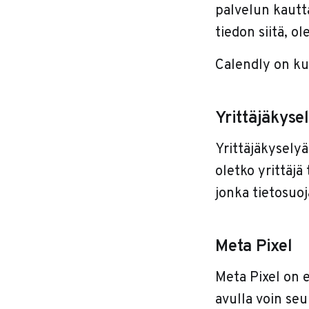
palvelun kautta
tiedon siitä, o
Calendly on ku
Yrittäjäkyse
Yrittäjäkyselyä
oletko yrittäjä
jonka tietosuoj
Meta Pixel
Meta Pixel on e
avulla voin seu