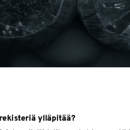
rekisteriä ylläpitää?