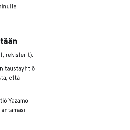
minulle
etään
 rekisterit).
in taustayhtiö
ta, että
htiö Yazamo
n antamasi