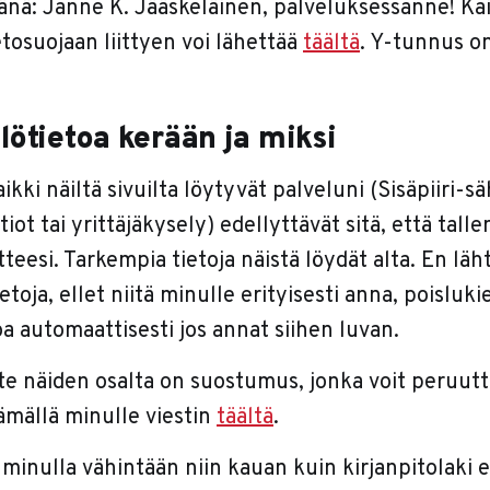
jänä: Janne K. Jääskeläinen, palveluksessanne! Ka
tosuojaan liittyen voi lähettää
täältä
. Y-tunnus 
lötietoa kerään ja miksi
kki näiltä sivuilta löytyvät palveluni (Sisäpiiri-sä
iot tai yrittäjäkysely) edellyttävät sitä, että tall
teesi. Tarkempia tietoja näistä löydät alta. En läh
etoja, ellet niitä minulle erityisesti anna, poisluki
oa automaattisesti jos annat siihen luvan.
te näiden osalta on suostumus, jonka voit peruutt
ämällä minulle viestin
täältä
.
 minulla vähintään niin kauan kuin kirjanpitolaki ed