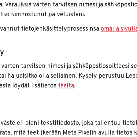
. Varauksia varten tarvitsen nimesi ja sähköpostio
letko kiinnostunut palveluistani.
vannut tietojenkäsittelyprosessinsa
omalla sivull
ly
 varten tarvitsen nimesi ja sähköpostiosoitteesi se
 tai haluaisitko olla sellainen. Kysely perustuu Lea
asta löydät lisätietoa
täältä
.
väste eli pieni tekstitiedosto, joka tallentuu tiet
rata, mitä teet (kerään Meta Pixelin avulla tietoa