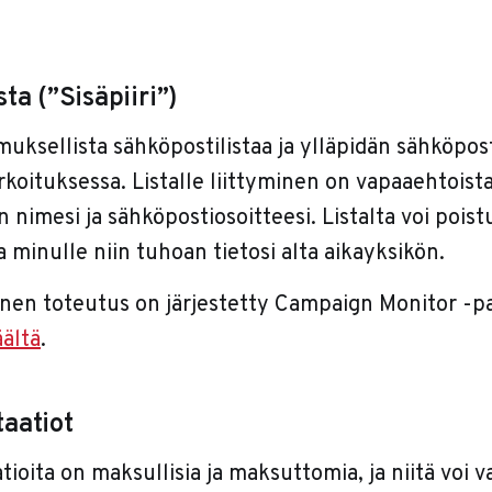
ta (”Sisäpiiri”)
ksellista sähköpostilistaa ja ylläpidän sähköpost
koituksessa. Listalle liittyminen on vapaaehtoista
n nimesi ja sähköpostiosoitteesi. Listalta voi poist
ta minulle niin tuhoan tietosi alta aikayksikön.
inen toteutus on järjestetty Campaign Monitor -pa
äältä
.
aatiot
ioita on maksullisia ja maksuttomia, ja niitä voi 