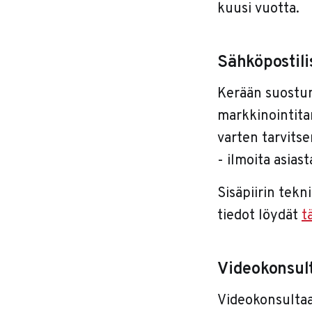
kuusi vuotta.
Sähköpostilis
Kerään suostumu
markkinointitar
varten tarvitse
- ilmoita asias
Sisäpiirin tekn
tiedot löydät
t
Videokonsult
Videokonsultaat