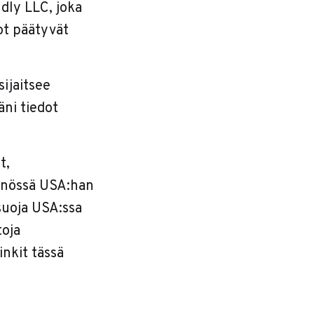
ndly LLC, joka
ot päätyvät
sijaitsee
äni tiedot
t,
ännössä USA:han
osuoja USA:ssa
toja
inkit tässä