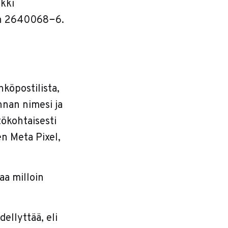
ikki
on 2640068−6.
hköpostilista,
ennan nimesi ja
tökohtaisesti
en Meta Pixel,
aa milloin
ellyttää, eli