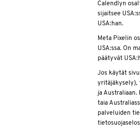
Calendlyn osalt
sijaitsee USA:s
USA:han.
Meta Pixelin os
USA:ssa. On mah
päätyvät USA:
Jos käytät sivu
yritäjäkysely)
ja Australiaan.
taia Australias
palveluiden tie
tietosuojaselo