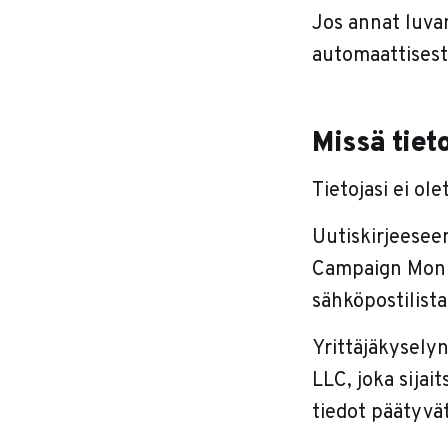
Jos annat luvan
automaattisest
Missä tiet
Tietojasi ei o
Uutiskirjeeseen
Campaign Monito
sähköpostilista
Yrittäjäkyselyn
LLC, joka sijai
tiedot päätyvä