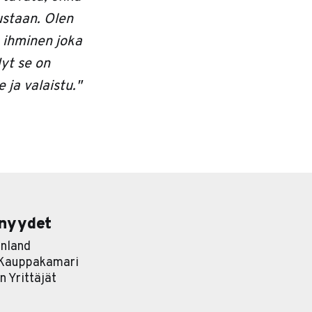
ustaan. Olen
n ihminen joka
Nyt se on
 ja valaistu."
nyydet
nland
 Kauppakamari
 Yrittäjät