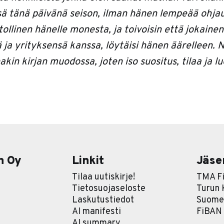
ssä tänä päivänä seison, ilman hänen lempeää ohja
ollinen hänelle monesta, ja toivoisin että jokaine
ä ja yrityksensä kanssa, löytäisi hänen äärelleen. 
kin kirjan muodossa, joten iso suositus, tilaa ja lue
n Oy
Linkit
Jäse
Tilaa uutiskirje!
TMA Fi
Tietosuojaseloste
Turun
Laskutustiedot
Suomen
AI manifesti
FiBAN
AI summary