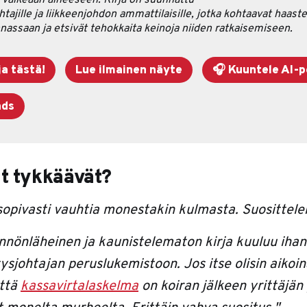
vaikeaan aiheeseen. Kirja on suunnattu
johtajille ja liikkeenjohdon ammattilaisille, jotka kohtaavat haaste
nassaan ja etsivät tehokkaita keinoja niiden ratkaisemiseen.
ja tästä!
Lue ilmainen näyte
🎧 Kuuntele AI-
ads
at tykkäävät?
 sopivasti vauhtia monestakin kulmasta. Suosittele
ännönläheinen ja kaunistelematon kirja kuuluu ihan
itysjohtajan peruslukemistoon. Jos itse olisin aikoi
ttä
kassavirtalaskelma
on koiran jälkeen yrittäjän