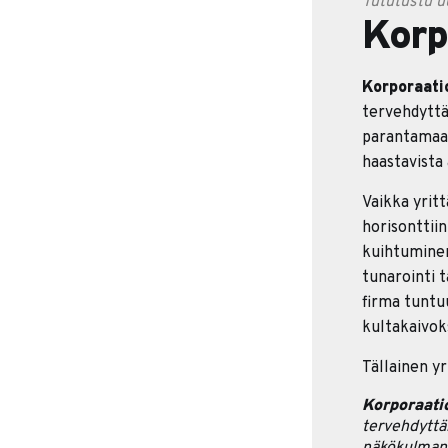
Tututustu uu
Korp
Korporaati
tervehdyttäm
parantamaan
haastavista 
Vaikka yritt
horisonttii
kuihtuminen,
tunarointi 
firma tunt
kultakaivok
Tällainen yr
Korporaati
tervehdyttä