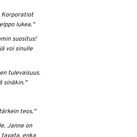
a Korporatiot
elppo lukea."
mmin suositus!
ä voi sinulle
en tulevaisuus.
 sinäkin."
tärkein teos."
ille. Janne on
i tavata, enka