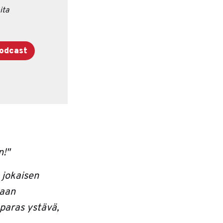
ita
podcast
n!"
 jokaisen
naan
 paras ystävä,