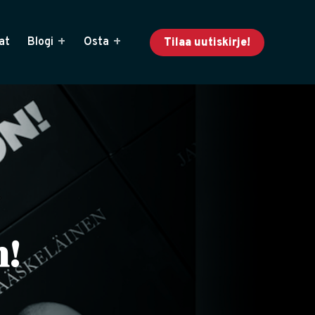
at
Blogi
Osta
Tilaa uutiskirje!
n!