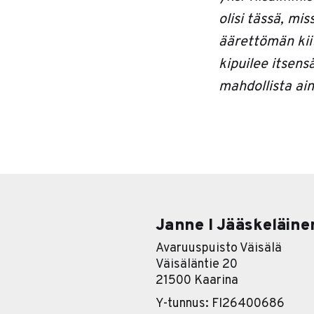
olisi tässä, mi
äärettömän kiit
kipuilee itsens
mahdollista aina
Janne I Jääskeläine
Avaruuspuisto Väisälä
Väisäläntie 20
21500 Kaarina
Y-tunnus: FI26400686