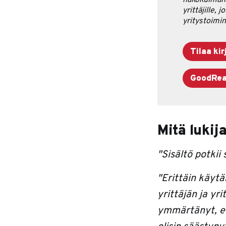
näkökulman 
yrittäjille, 
yritystoimin
Tilaa kir
GoodRe
Mitä lukij
"Sisältö potkii
"Erittäin käyt
yrittäjän ja yr
ymmärtänyt, e