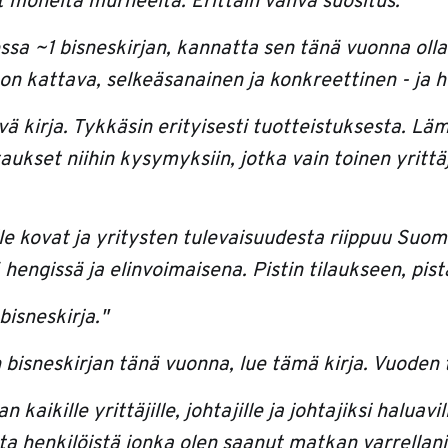
t monelta murheelta. Erittäin vahva suositus."
ssa ~1 bisneskirjan, kannatta sen tänä vuonna oll
n kattava, selkeäsanainen ja konkreettinen - ja h
ä kirja. Tykkäsin erityisesti tuotteistuksesta. Lä
aukset niihin kysymyksiin, jotka vain toinen yrittäj
e kovat ja yritysten tulevaisuudesta riippuu Suom
engissä ja elinvoimaisena. Pistin tilaukseen, pistä
isneskirja."
 bisneskirjan tänä vuonna, lue tämä kirja. Vuoden 
an kaikille yrittäjille, johtajille ja johtajiksi haluav
ta henkilöistä jonka olen saanut matkan varrellan