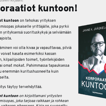
teen kirjaani:
oraatiot kuntoon!
ot kuntoon
on tehokas yrityksen
isopas jokaiselle yrittäjälle, joka pyrkii
 yrityksensä suorituskykyä ja selviämään
ajoista.
äminen voi olla kivaa ja vapauttavaa, pilviä
n voivat kasata esimerkiksi kassan
 kilpailijoiden toimet, työntekijöiden
tai omat mokat. Pahimmassa tapauksessa
uu enemmän kuritushuoneelta kuin
selta.
itys täytyy tervehdyttää.
ot kuntoon
on kirjoittamani yritysten
misopas, joka tarjoaa raikkaan ja rohkean