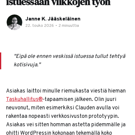
istuessaan viikkojen työn
Janne K. Jääskeläinen
22. touko 2026
•
2 minuuttia
"Eipä ole ennen veskissä istuessa tullut tehtyä
kotisivuja."
Asiakas laittoi minulle riemukasta viestiä hieman
Taskuhallitus®
-tapaamisen jälkeen. Olin juuri
neuvonut, miten esimerkiksi Clauden avulla voi
rakentaa nopeasti verkkosivuston prototyypin.
Asiakas vei sitten homman astetta pidemmälle ja
ohitti WordPressin kokonaan tekemällä koko