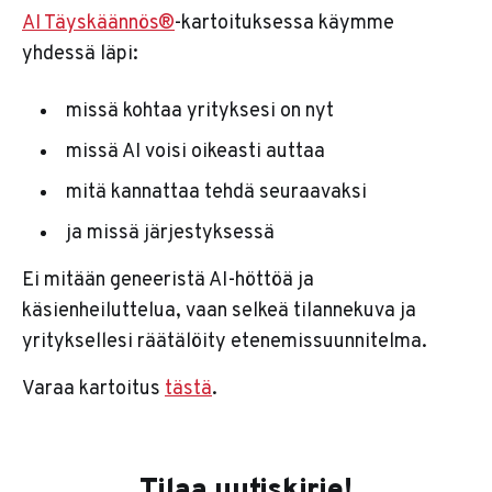
AI Täyskäännös®
-kartoituksessa käymme
yhdessä läpi:
missä kohtaa yrityksesi on nyt
missä AI voisi oikeasti auttaa
mitä kannattaa tehdä seuraavaksi
ja missä järjestyksessä
Ei mitään geneeristä AI-höttöä ja
käsienheiluttelua, vaan selkeä tilannekuva ja
yrityksellesi räätälöity etenemissuunnitelma.
Varaa kartoitus
tästä
.
Tilaa uutiskirje!