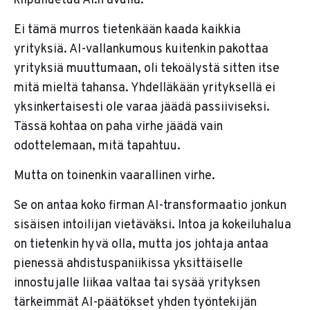
kilpailuetua AI:n avulla.
Ei tämä murros tietenkään kaada kaikkia
yrityksiä. AI-vallankumous kuitenkin pakottaa
yrityksiä muuttumaan, oli tekoälystä sitten itse
mitä mieltä tahansa. Yhdelläkään yrityksellä ei
yksinkertaisesti ole varaa jäädä passiiviseksi.
Tässä kohtaa on paha virhe jäädä vain
odottelemaan, mitä tapahtuu.
Mutta on toinenkin vaarallinen virhe.
Se on antaa koko firman AI-transformaatio jonkun
sisäisen intoilijan vietäväksi. Intoa ja kokeiluhalua
on tietenkin hyvä olla, mutta jos johtaja antaa
pienessä ahdistuspaniikissa yksittäiselle
innostujalle liikaa valtaa tai sysää yrityksen
tärkeimmät AI-päätökset yhden työntekijän