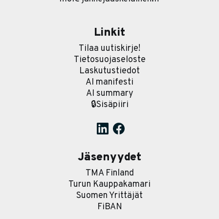
Linkit
Tilaa uutiskirje!
Tietosuojaseloste
Laskutustiedot
AI manifesti
AI summary
🔒Sisäpiiri
Jäsenyydet
TMA Finland
Turun Kauppakamari
Suomen Yrittäjät
FiBAN