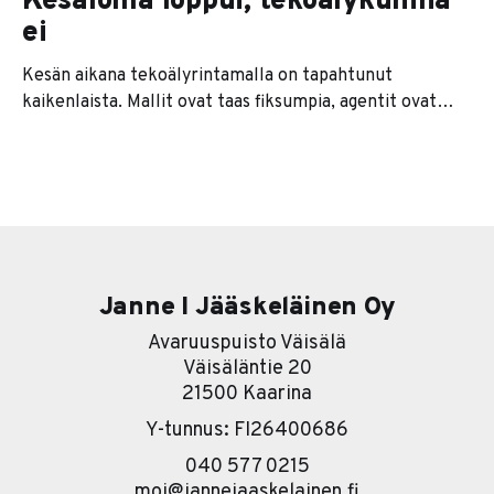
Kesäloma loppui, tekoälykuhina
ei
Kesän aikana tekoälyrintamalla on tapahtunut
kaikenlaista. Mallit ovat taas fiksumpia, agentit ovat
kaikkien huulilla ja jokainen softatalo lupaa nyt
jonkinlaista agenttiversiota tuotteestaan. Se on se
pintakerros. Sen alla on paljon kiinnostavampi tarina. Ja
se tarina on karu. Useimmat yritykset lähtevät
nimittäin liikkeelle työkalu edellä. Eli ostetaan ensin
softa ja sitten
Janne I Jääskeläinen Oy
Avaruuspuisto Väisälä
Väisäläntie 20
21500 Kaarina
Y-tunnus: FI26400686
040 577 0215
moi@jannejaaskelainen.fi