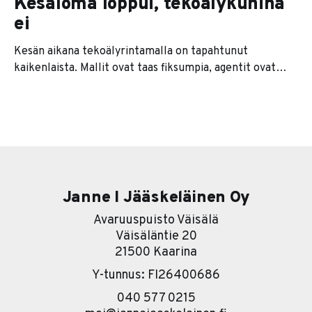
Kesäloma loppui, tekoälykuhina
ei
Kesän aikana tekoälyrintamalla on tapahtunut
kaikenlaista. Mallit ovat taas fiksumpia, agentit ovat
kaikkien huulilla ja jokainen softatalo lupaa nyt
jonkinlaista agenttiversiota tuotteestaan. Se on se
pintakerros. Sen alla on paljon kiinnostavampi tarina. Ja
se tarina on karu. Useimmat yritykset lähtevät
nimittäin liikkeelle työkalu edellä. Eli ostetaan ensin
softa ja sitten
Janne I Jääskeläinen Oy
Avaruuspuisto Väisälä
Väisäläntie 20
21500 Kaarina
Y-tunnus: FI26400686
040 577 0215