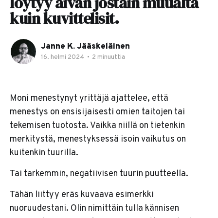
löytyy aivan jostain muualta
kuin kuvittelisit.
Janne K. Jääskeläinen
16. helmi 2024
•
2 minuuttia
Moni menestynyt yrittäjä ajattelee, että
menestys on ensisijaisesti omien taitojen tai
tekemisen tuotosta. Vaikka niillä on tietenkin
merkitystä, menestyksessä isoin vaikutus on
kuitenkin tuurilla.
Tai tarkemmin, negatiivisen tuurin puutteella.
Tähän liittyy eräs kuvaava esimerkki
nuoruudestani. Olin nimittäin tulla kännisen