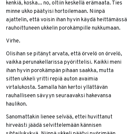
kenkiä, koska... no, oltiin keskellä erämaata. Ties
minne ukko päätyisi hortoilemaan. Niinpä
ajattelin, että voisin ihan hyvin käydä heittämässä
rauhoittuneen ukkelin porokämpille nukkumaan.
Virhe.
Olisihan se pitänyt arvata, että örvelö on örvelö,
vaikka perunakellarissa pyörittelisi. Kaikki meni
ihan hyvin porokämpän pihaan saakka, mutta
sitten ukkeli yritti repiä auton avaimia
virtalukosta. Samalla hän kertoi yllättävän
rauhalliseen sävyyn seuraavaksi hakevansa
haulikon.
Sanomattakin lienee selvää, ettei huvittanut
hirveästi jäädä selvittelemään kännisen
sihtailukykyä. Niinpä ukkeli päätyi pyörimään