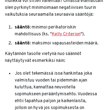
munkkia voi sitten vähentää? Omassa elämässäni
olen pyrkinyt minimoimaan negatiivisen tuurin
vaikutuksia seuraamalla seuraavia sääntöjä:
sääntö:
minimoi perikatoriskin
mahdollisuus (ks. "
Kelly Criterion
").
sääntö:
maksimoi vapausasteiden määrä.
Käytännön tasolle vietynä nuo säännöt
näyttäytyvät esimerkiksi näin:
Jos olet tekemässä isoa hankintaa joka
valmistuu vuoden tai pidemmän ajan
kuluttua, kannattaa neuvotella
sopimukseen perääntymisehto. Vuodessa
ehtii tapahtua paljon ja kaikenlaista,
jolloin on hyvä jos sopimuksesta on