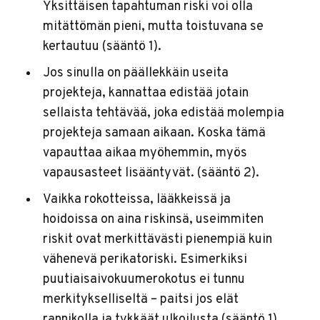
Yksittäisen tapahtuman riski voi olla
mitättömän pieni, mutta toistuvana se
kertautuu (sääntö 1).
Jos sinulla on päällekkäin useita
projekteja, kannattaa edistää jotain
sellaista tehtävää, joka edistää molempia
projekteja samaan aikaan. Koska tämä
vapauttaa aikaa myöhemmin, myös
vapausasteet lisääntyvät. (sääntö 2).
Vaikka rokotteissa, lääkkeissä ja
hoidoissa on aina riskinsä, useimmiten
riskit ovat merkittävästi pienempiä kuin
vähenevä perikatoriski. Esimerkiksi
puutiaisaivokuumerokotus ei tunnu
merkitykselliseltä – paitsi jos elät
rannikolla ja tykkäät ulkoilusta (sääntö 1).