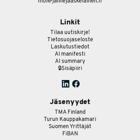
moi@jannejaaskelainen.fi
Linkit
Tilaa uutiskirje!
Tietosuojaseloste
Laskutustiedot
AI manifesti
AI summary
🔒Sisäpiiri
Jäsenyydet
TMA Finland
Turun Kauppakamari
Suomen Yrittäjät
FiBAN