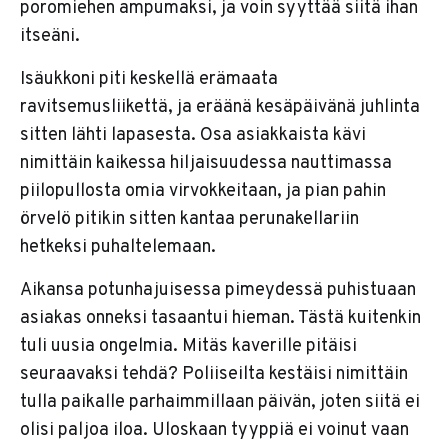
poromiehen ampumaksi, ja voin syyttää siitä ihan
itseäni.
Isäukkoni piti keskellä erämaata
ravitsemusliikettä, ja eräänä kesäpäivänä juhlinta
sitten lähti lapasesta. Osa asiakkaista kävi
nimittäin kaikessa hiljaisuudessa nauttimassa
piilopullosta omia virvokkeitaan, ja pian pahin
örvelö pitikin sitten kantaa perunakellariin
hetkeksi puhaltelemaan.
Aikansa potunhajuisessa pimeydessä puhistuaan
asiakas onneksi tasaantui hieman. Tästä kuitenkin
tuli uusia ongelmia. Mitäs kaverille pitäisi
seuraavaksi tehdä? Poliiseilta kestäisi nimittäin
tulla paikalle parhaimmillaan päivän, joten siitä ei
olisi paljoa iloa. Uloskaan tyyppiä ei voinut vaan