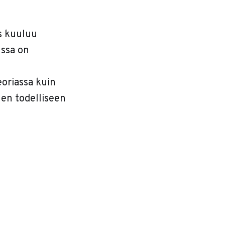
os kuuluu
nssa on
eoriassa kuin
hen todelliseen