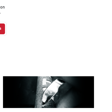
 on

a