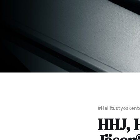
#Hallitustyöskent
HHJ, 