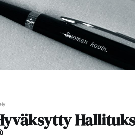
ely
Hyväksytty Hallituk