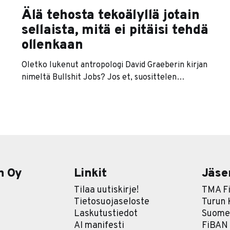
Älä tehosta tekoälyllä jotain
sellaista, mitä ei pitäisi tehdä
ollenkaan
Oletko lukenut antropologi David Graeberin kirjan
nimeltä Bullshit Jobs? Jos et, suosittelen
lukemaan, sillä kirja on erityisen olennainen näin
AI-aikakaudella. Kirjan keskeisin teema on se,
että moderni työelämä sisältää paljon turhia
työtehtäviä, joilla ei ole mitään vaikutusta yhtään
mihinkään. Tällaista työtä ovat esimerkiksi
tarpeettomien raporttien kirjoittaminen,
palavereissa istuminen ja
n Oy
Linkit
Jäse
Tilaa uutiskirje!
TMA Fi
Tietosuojaseloste
Turun
Laskutustiedot
Suomen
AI manifesti
FiBAN