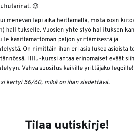
auhutarinat. 😉
tui menevän läpi aika heittämällä, mistä isoin kiit
) hallitukselle. Vuosien yhteistyö hallituksen ka
lle käsittämättömän paljon yrittämisestä ja
telystä. On nimittäin ihan eri asia lukea asioista t
ytännössä. HHJ-kurssi antaa erinomaiset eväät sii
telyyn. Vahva suositus kaikille yrittäjäkollegoille!
si kertyi 56/60, mikä on ihan siedettävä.
Tilaa uutiskirje!