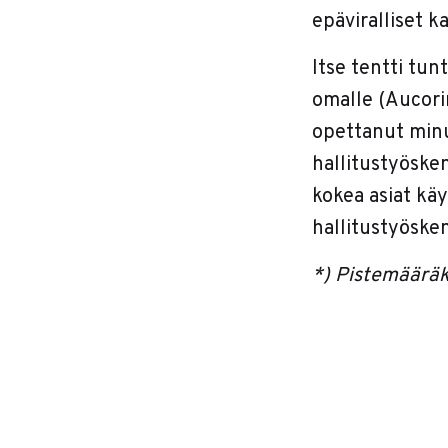
epäviralliset k
Itse tentti tun
omalle (Aucorin
opettanut minu
hallitustyösken
kokea asiat kä
hallitustyösken
*) Pistemääräk