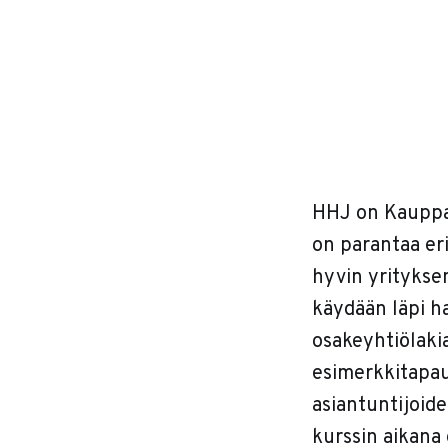
HHJ on Kauppak
on parantaa eri
hyvin yrityksen
käydään läpi ha
osakeyhtiölaki
esimerkkitapau
asiantuntijoide
kurssin aikana 