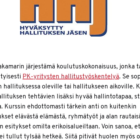
amarin järjestämä koulutuskokonaisuus, jonka t
tyisesti
PK-yritysten hallitustyöskentelyä
. Se sop
 hallituksessa oleville tai hallitukseen aikoville. K
llituksen tehtävien lisäksi hyvää hallintotapaa, st
a. Kurssin ehdottomasti tärkein anti on kuitenkin
kset elävästä elämästä, ryhmätyöt ja alan rautai
n esitykset omilta erikoisalueiltaan. Voin sanoa, e
ei tullut tylsää hetkeä. Siitä pitivät huolen myös o