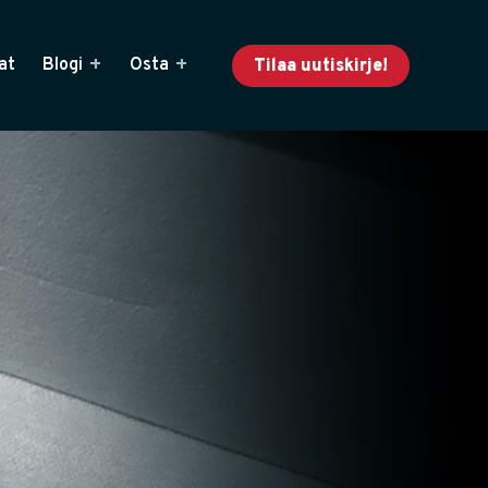
at
Blogi
Osta
Tilaa uutiskirje!