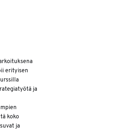
arkoituksena
ii erityisen
urssilla
rategiatyötä ja
simpien
ttä koko
suvat ja