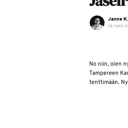
Jäsen
Janne K.
28. huhti 2
No niin, olen ny
Tampereen Kaup
tenttimään. Ny