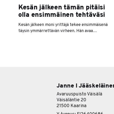
Kesän jälkeen tämän pitäisi
olla ensimmäinen tehtäväsi
Kesän jälkeen moni yrittäjä tekee ensimmäisenä
täysin ymmärrettävän virheen. Hän avaa
sähköpostin, alkaa vastata viesteihin, kaivaa
keväältä jääneet rästit esiin ja sopii ensimmäiset
palaverit takaisin kalenteriin. Tuntuu, että kone
lähtee taas käyntiin. Ongelma on siinä, että se ei
välttämättä ole sinun koneesi. Se on asiakkaiden,
työntekijöiden, kumppanien, alihankkijoiden ja
kaikkien
Janne I Jääskeläine
Avaruuspuisto Väisälä
Väisäläntie 20
21500 Kaarina