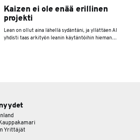
Kaizen ei ole enää erillinen
projekti
Lean on ollut aina lähellä sydäntäni, ja yllättäen AI
yhdisti taas arkityön leanin käytäntöihin hieman
yllättävällä tavalla, tällä kertaa Kaizenin kautta.
Minulle Kaizen on aina tarkoittanut sitä, että työ
ei ole vain työtä, vaan että työn olennainen osa on
myös työn tosiasiallinen ja systemaattinen
parantaminen. Se ei ole siis jotain,
nyydet
nland
 Kauppakamari
 Yrittäjät