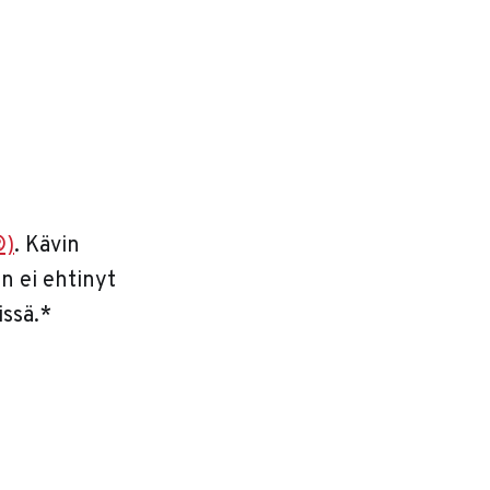
®)
. Kävin
n ei ehtinyt
issä.*