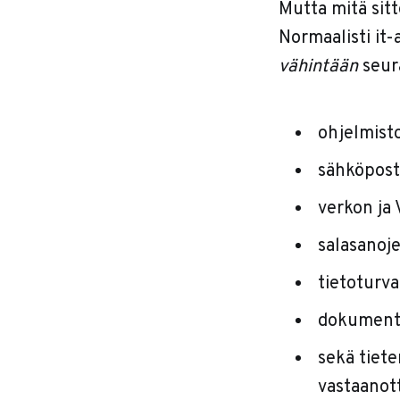
Mutta mitä sitte
Normaalisti it-
vähintään
seura
ohjelmisto
sähköposti
verkon ja
salasanoje
tietoturva
dokumentt
sekä tiet
vastaanot