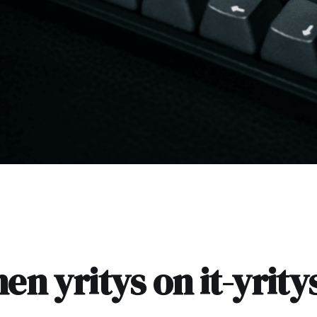
en yritys on it-yrity