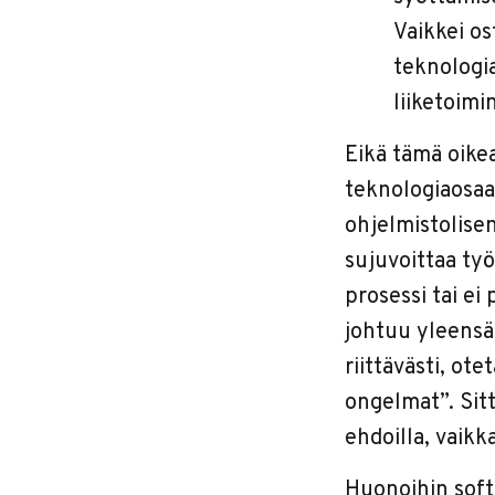
Vaikkei os
teknologi
liiketoimi
Eikä tämä oike
teknologiaosaa
ohjelmistolise
sujuvoittaa ty
prosessi tai ei
johtuu yleensä
riittävästi, ot
ongelmat”. Sitt
ehdoilla, vaikk
Huonoihin soft