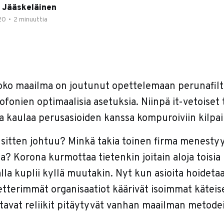
 Jääskeläinen
20
•
2 minuuttia
ko maailma on joutunut opettelemaan perunafilt
ofonien optimaalisia asetuksia. Niinpä it-vetoiset 
a kaulaa perusasioiden kanssa kompuroiviin kilpail
 sitten johtuu? Minkä takia toinen firma menestyy
sa? Korona kurmottaa tietenkin joitain aloja toisi
la kuplii kyllä muutakin. Nyt kun asioita hoideta
etterimmät organisaatiot käärivät isoimmat käteis
tavat reliikit pitäytyvät vanhan maailman metodei