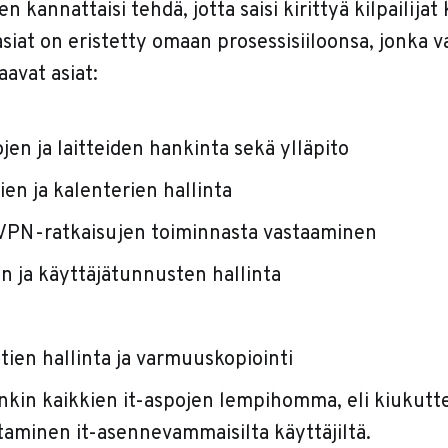
n kannattaisi tehdä, jotta saisi kirittyä kilpailijat 
asiat on eristetty omaan prosessisiiloonsa, jonka v
avat asiat:
jen ja laitteiden hankinta sekä ylläpito
en ja kalenterien hallinta
 VPN-ratkaisujen toiminnasta vastaaminen
n ja käyttäjätunnusten hallinta
ien hallinta ja varmuuskopiointi
enkin kaikkien it-aspojen lempihomma, eli kiukutt
taminen it-asennevammaisilta käyttäjiltä.