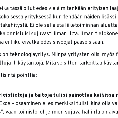
 eikä tässä ollut edes vielä mitenkään erityisen laa
okoisessa yrityksessä kun tehdään näiden lisäksi
takehitystä. Ei ole sellaista liiketoiminnan aluetta
ka onnistuisi sujuvasti ilman it:tä. Ilman tietokonei
a ei liiku eivätkä edes siivoojat pääse sisään.
 on teknologiayritys. Niinpä yritysten olisi myös
tuja it-käytäntöjä. Mitä se sitten tarkoittaa käyt
tisintä pointtia:
leistietoja ja taitoja tulisi painottaa kaikissa 
Excel- osaaminen ei esimerkiksi tulisi ikinä olla va
”, vaan toimisto-ohjelmien sujuva hallinta on aiv