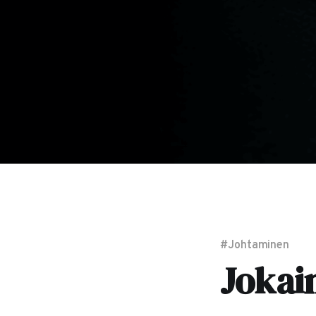
#Johtaminen
Jokain