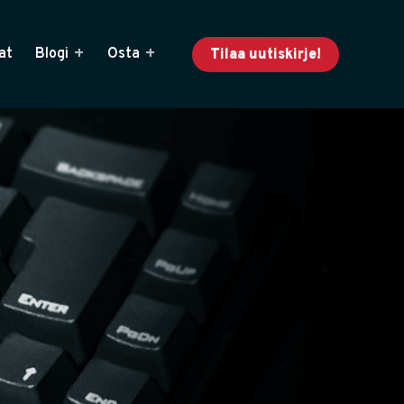
at
Blogi
Osta
Tilaa uutiskirje!