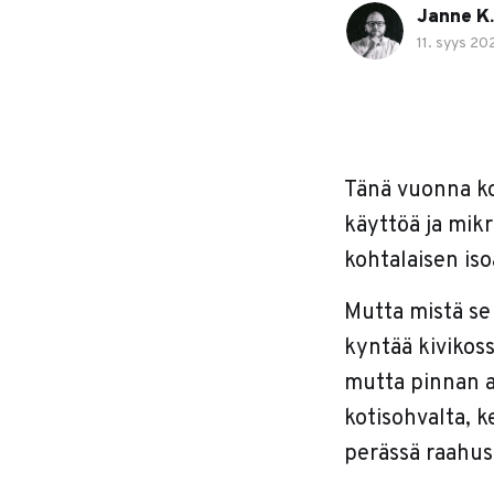
Janne K.
11. syys 20
Tänä vuonna ko
käyttöä ja mikr
kohtalaisen iso
Mutta mistä se
kyntää kivikos
mutta pinnan al
kotisohvalta, k
perässä raahus