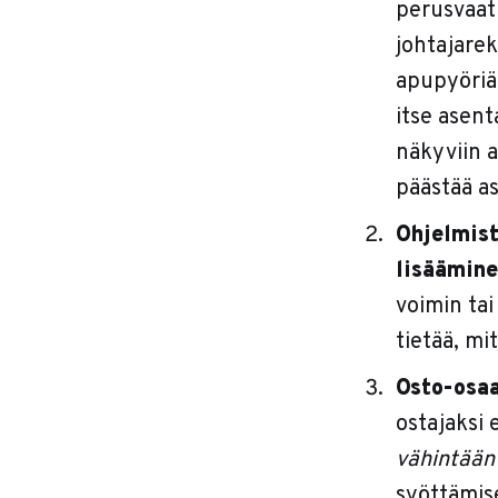
perusvaat
johtajarek
apupyöriä 
itse asent
näkyviin a
päästää as
Ohjelmis
lisäämin
voimin tai
tietää, mi
Osto-osa
ostajaksi e
vähintään
syöttämise