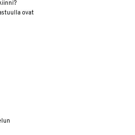
kiinni?
astuulla ovat
elun