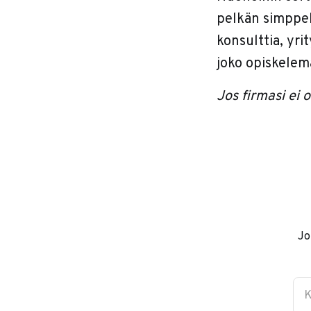
pelkän simppel
konsulttia, yri
joko opiskelema
Jos firmasi ei 
Jo
K