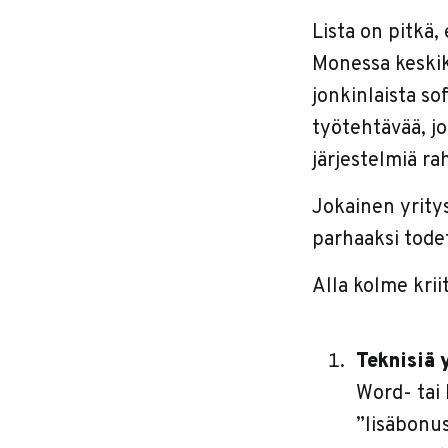
Lista on pitkä,
Monessa keskik
jonkinlaista sof
työtehtävää, jo
järjestelmiä rah
Jokainen yritys
parhaaksi todet
Alla kolme kriit
Teknisiä y
Word- tai 
”lisäbonus