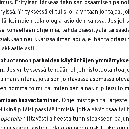
imus. Erityisen tärkeää teknisen osaamisen pain
ryissä. Yrityksessä ei tulisi olla yhtään johtajaa, j
tärkeimpien teknologia-asioiden kanssa. Jos johta
aa koneelleen ohjelmia, tehdä diaesitystä tai saada
siakkaan neukkarissa ilman apua, ei häntä pitäis
iakkaalle asti.
totuotannon parhaiden käytäntöjen ymmärrykse
en.
Jos yrityksessä tehdään ohjelmistotuotantoa j
 alihankintana, jokaisen johtavassa asemassa oleva
ten homma toimii tai miten sen ainakin pitäisi toim
amisen kasvattaminen.
Ohjelmistojen tai järjeste
i ikinä pitäisi päästää ihmisiä, jotka eivät osaa tai 
 opetella
riittävästi aiheesta tunnistaakseen paj
n ja vääränlaisten teknologioiden riskit liiketoimi