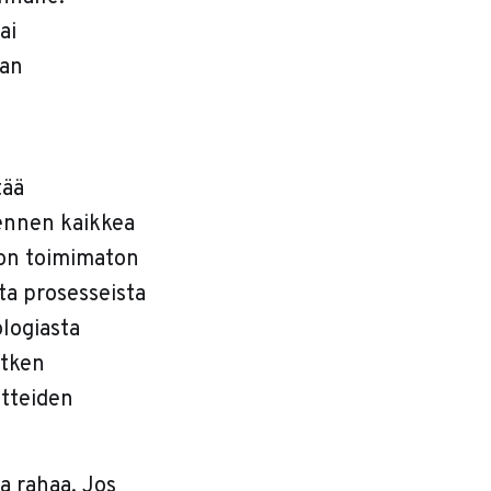
ai
aan
tää
 ennen kaikkea
 on toimimaton
sta prosesseista
logiasta
etken
itteiden
a rahaa. Jos