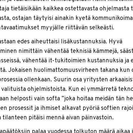
taja tietäisikään kaikkea ostettavasta ohjelmasta t
asta, ostajan täytyisi ainakin kyetä kommunikoim
ntavaatimukset myyjälle riittävän selkeästi.
astaan edes aiheuttaisi lisäkustannuksia. Hyvä
minen nimittäin vähentää teknisiä kämmejä, sääs
nsseissä, vähentää it-tukitoimien kustannuksia ja
ötä. Jokaisen huolimattomuusvirheen takana kun
 prosessia ollenkaan. Suurin osa yritysten arkaaisi
 valituista ohjelmistoista. Kun ei ymmärretä tekno
etaan helposti vain softa ”joka hoitaa meidän tän h
en prosessit ja ihmiset alkavat pyöriä softien rajo
a tilanteen pitäisi mennä aivan päinvastoin.
apäätöksiin palaa vuodessa tolkuton määrä aikaa j