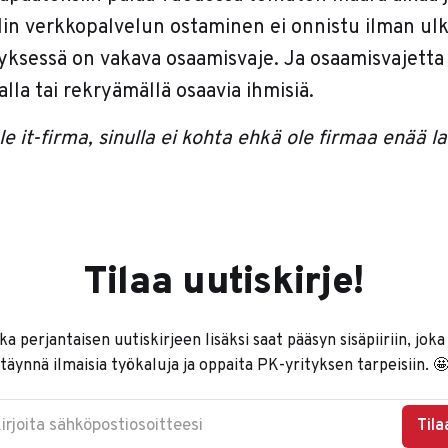
in verkkopalvelun ostaminen ei onnistu ilman ulk
tyksessä on vakava osaamisvaje. Ja osaamisvajetta
lla tai rekryämällä osaavia ihmisiä.
ole it-firma, sinulla ei kohta ehkä ole firmaa enää l
Tilaa uutiskirje!
ka perjantaisen uutiskirjeen lisäksi saat pääsyn sisäpiiriin, joka
täynnä ilmaisia työkaluja ja oppaita PK-yrityksen tarpeisiin. 
irjoita sähköpostiosoitteesi
Tila