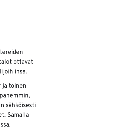
tereiden
talot ottavat
ijoihiinsa.
 ja toinen
a pahemmin,
an sähköisesti
et. Samalla
ssa.