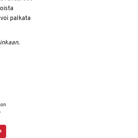
oista
 voi palkata
ainkaan.
 on

a