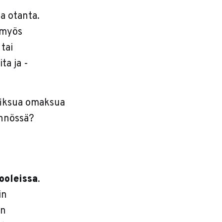
ja otanta.
 myös
 tai
ta ja -
 fiksua omaksua
ännössä?
rooleissa
.
in
an