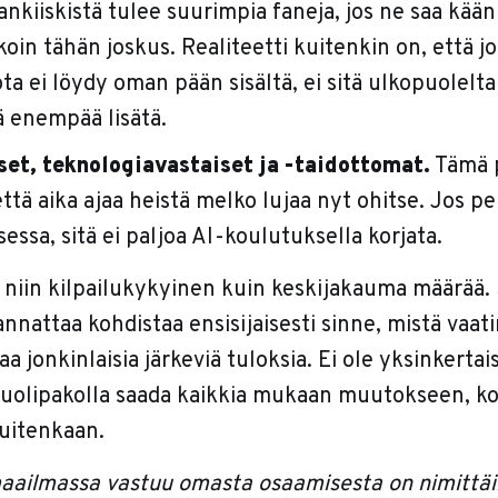
nkiiskistä tulee suurimpia faneja, jos ne saa kään
koin tähän joskus. Realiteetti kuitenkin on, että jo
ta ei löydy oman pään sisältä, ei sitä ulkopuolelt
 enempää lisätä.
set, teknologiavastaiset ja -taidottomat.
Tämä 
 että aika ajaa heistä melko lujaa nyt ohitse. Jos p
essa, sitä ei paljoa AI-koulutuksella korjata.
 niin kilpailukykyinen kuin keskijakauma määrää. 
nattaa kohdistaa ensisijaisesti sinne, mistä vaat
aa jonkinlaisia järkeviä tuloksia. Ei ole yksinkertai
 puolipakolla saada kaikkia mukaan muutokseen, ko
uitenkaan.
ailmassa vastuu omasta osaamisesta on nimittäin 