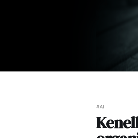
#AI
Kenel