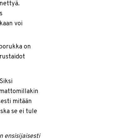
nettyä.
s
akaan voi
porukka on
erustaidot
Siksi
imattomillakin
sesti mitään
ska se ei tule
ensisijaisesti