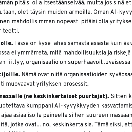
män pitäisi olla itsestäänselvää, mutta jos sinä e
utaan, olet täysin muiden armoilla. Oman AI-kyv
en mahdollisimman nopeasti pitäisi olla yritykse
iteetti.
olle.
Tässä on kyse lähes samasta asiasta kuin äsk
ssa ei ymmärretä, mitä mahdollisuuksia ja riskejä
n liittyy, organisaatio on superhaavoittuvaisessa t
ijoille.
Nämä ovat niitä organisaatioiden syväosaaj
sti muovaavat yrityksen prosessit.
massalle (ne keskinkertaiset puurtajat).
Sitten 
luotettava kumppani AI-kyvykkyyden kasvattami
ajaa asiaa isolla paineella siihen suureen massaa
tä, jotka ovat... no, keskinkertaisia. Tämä siksi, ett