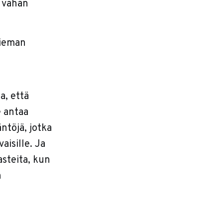
 vähän
hieman
a, että
e antaa
äntöjä, jotka
aisille. Ja
steita, kun
n