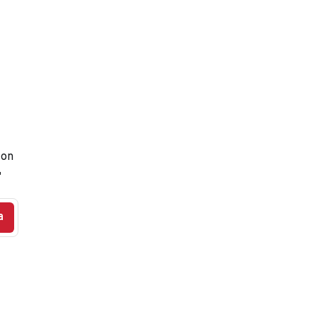
 on

a