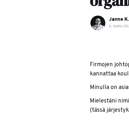
organ
Janne K.
6. helmi 2
Firmojen johtop
kannattaa koul
Minulla on asi
Mielestäni nim
(tässä järjesty