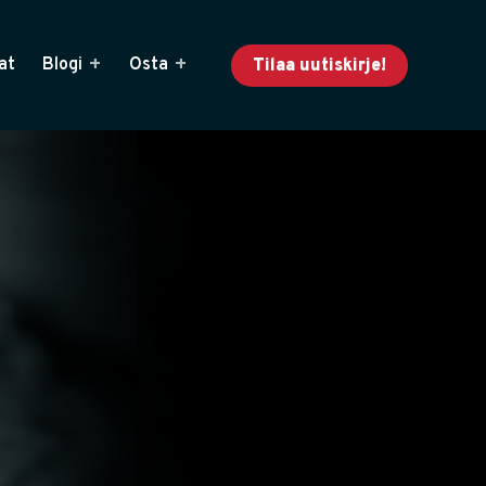
at
Blogi
Osta
Tilaa uutiskirje!