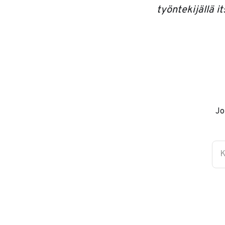
työntekijällä it
Jo
K