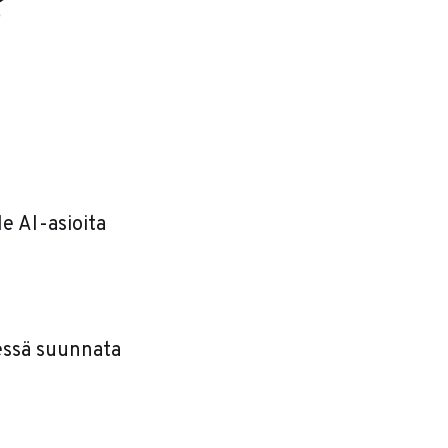
?
e AI-asioita
sessä suunnata