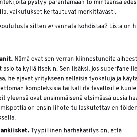
ntekijöitä pystyy parantamaan toimintaansa edes
lla, vaikutukset kertautuvat merkittävästi.
koulutusta sitten
ei
kannata kohdistaa? Lista on 
anit.
Nämä ovat sen verran kiinnostuneita aiheest
asioita kyllä itsekin. Sen lisäksi, jos superfaneill
maa, he ajavat yritykseen sellaisia työkaluja ja käyt
ettoman kompleksisia tai kalliita tavallisille kuolev
it yleensä ovat ensimmäisenä etsimässä uusia haa
mispottia on ensin lihoteltu laskutettavien töide
sella.
ankiisket.
Tyypillinen harhakäsitys on, että