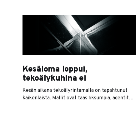
Kesäloma loppui,
tekoälykuhina ei
Kesän aikana tekoälyrintamalla on tapahtunut
kaikenlaista. Mallit ovat taas fiksumpia, agentit
ovat kaikkien huulilla ja jokainen softatalo lupaa
nyt jonkinlaista agenttiversiota tuotteestaan. Se
on se pintakerros. Sen alla on paljon
kiinnostavampi tarina. Ja se tarina on karu.
Useimmat yritykset lähtevät nimittäin liikkeelle