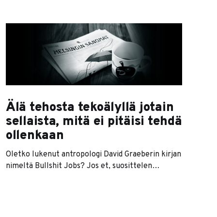
Älä tehosta tekoälyllä jotain
sellaista, mitä ei pitäisi tehdä
ollenkaan
Oletko lukenut antropologi David Graeberin kirjan
nimeltä Bullshit Jobs? Jos et, suosittelen
lukemaan, sillä kirja on erityisen olennainen näin
AI-aikakaudella. Kirjan keskeisin teema on se,
että moderni työelämä sisältää paljon turhia
työtehtäviä, joilla ei ole mitään vaikutusta yhtään