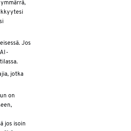
t ymmärrä,
ykkyytesi
si
eisessä. Jos
 AI-
ilassa.
ia, jotka
kun on
seen,
n
ä jos isoin