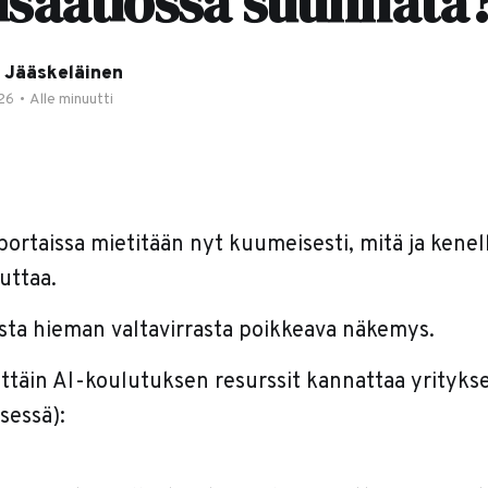
isaatiossa suunnata
 Jääskeläinen
026
•
Alle minuutti
ortaissa mietitään nyt kuumeisesti, mitä ja kenell
uttaa.
asta hieman valtavirrasta poikkeava näkemys.
ittäin AI-koulutuksen resurssit kannattaa yrityk
ksessä):