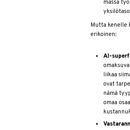
massa työ
yksilötaso
Mutta kenelle 
erikoinen:
AI-superf
omaksuvat 
liikaa sii
ovat tarpe
nämä tyyp
omaa osaa
kustannuk
Vastarann