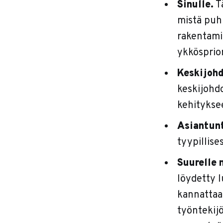
Sinulle.
Tä
mistä puh
rakentamin
ykkösprior
Keskijohd
keskijohdo
kehityksee
Asiantunt
tyypillise
Suurelle 
löydetty 
kannattaa 
työntekijöi