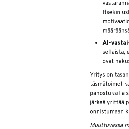
vastaranna
Itsekin us
motivaatio
määräänsä
AI-vastai
sellaista,
ovat hakus
Yritys on tasan
täsmätoimet kan
panostuksilla s
järkeä yrittää
onnistumaan k
Muuttuvassa ma