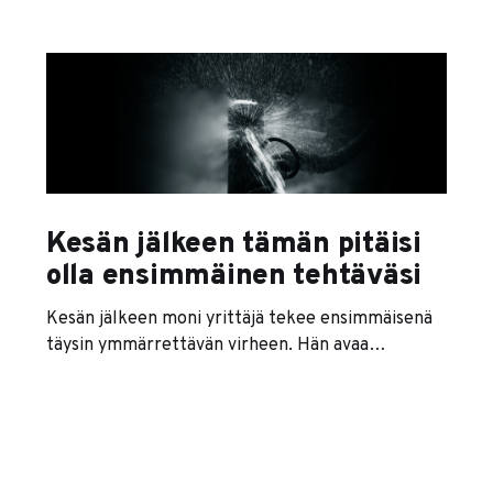
Kesän jälkeen tämän pitäisi
olla ensimmäinen tehtäväsi
Kesän jälkeen moni yrittäjä tekee ensimmäisenä
täysin ymmärrettävän virheen. Hän avaa
sähköpostin, alkaa vastata viesteihin, kaivaa
keväältä jääneet rästit esiin ja sopii ensimmäiset
palaverit takaisin kalenteriin. Tuntuu, että kone
lähtee taas käyntiin. Ongelma on siinä, että se ei
välttämättä ole sinun koneesi. Se on asiakkaiden,