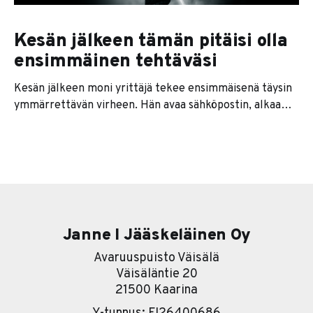
Kesän jälkeen tämän pitäisi olla
ensimmäinen tehtäväsi
Kesän jälkeen moni yrittäjä tekee ensimmäisenä täysin
ymmärrettävän virheen. Hän avaa sähköpostin, alkaa
vastata viesteihin, kaivaa keväältä jääneet rästit esiin ja
sopii ensimmäiset palaverit takaisin kalenteriin. Tuntuu,
että kone lähtee taas käyntiin. Ongelma on siinä, että se
ei välttämättä ole sinun koneesi. Se on asiakkaiden,
työntekijöiden, kumppanien, alihankkijoiden ja kaikkien
Janne I Jääskeläinen Oy
Avaruuspuisto Väisälä
Väisäläntie 20
21500 Kaarina