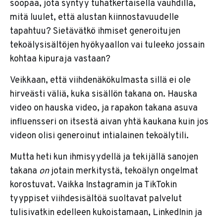
soopaa, jota syntyy tuhatkertaisella vauhdilla,
mitä luulet, että alustan kiinnostavuudelle
tapahtuu? Sietävätkö ihmiset generoitujen
tekoälysisältöjen hyökyaallon vai tuleeko jossain
kohtaa kipuraja vastaan?
Veikkaan, että viihdenäkökulmasta sillä ei ole
hirveästi väliä, kuka sisällön takana on. Hauska
video on hauska video, ja rapakon takana asuva
influensseri on itsestä aivan yhtä kaukana kuin jos
videon olisi generoinut intialainen tekoälytili.
Mutta heti kun ihmisyydellä ja tekijällä sanojen
takana
on
jotain merkitystä, tekoälyn ongelmat
korostuvat. Vaikka Instagramin ja TikTokin
tyyppiset viihdesisältöä suoltavat palvelut
tulisivatkin edelleen kukoistamaan, LinkedInin ja