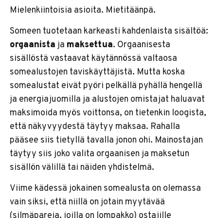
Mielenkiintoisia asioita. Mietitäänpä.
Someen tuotetaan karkeasti kahdenlaista sisältöä:
orgaanista
ja
maksettua
. Orgaanisesta
sisällöstä vastaavat käytännössä valtaosa
somealustojen taviskäyttäjistä. Mutta koska
somealustat eivät pyöri pelkällä pyhällä hengellä
ja energiajuomilla ja alustojen omistajat haluavat
maksimoida myös voittonsa, on tietenkin loogista,
että näkyvyydestä täytyy maksaa. Rahalla
pääsee siis tietyllä tavalla jonon ohi. Mainostajan
täytyy siis joko valita orgaanisen ja maksetun
sisällön välillä tai näiden yhdistelmä.
Viime kädessä jokainen somealusta on olemassa
vain siksi, että niillä on jotain myytävää
(silmäpareja, joilla on lompakko) ostajille