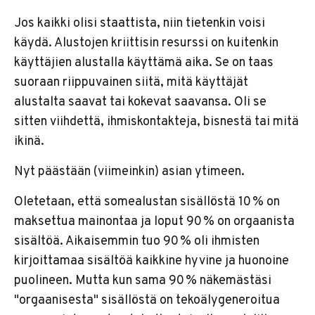
Jos kaikki olisi staattista, niin tietenkin voisi
käydä. Alustojen kriittisin resurssi on kuitenkin
käyttäjien alustalla käyttämä aika. Se on taas
suoraan riippuvainen siitä, mitä käyttäjät
alustalta saavat tai kokevat saavansa. Oli se
sitten viihdettä, ihmiskontakteja, bisnestä tai mitä
ikinä.
Nyt päästään (viimeinkin) asian ytimeen.
Oletetaan, että somealustan sisällöstä 10 % on
maksettua mainontaa ja loput 90 % on orgaanista
sisältöä. Aikaisemmin tuo 90 % oli ihmisten
kirjoittamaa sisältöä kaikkine hyvine ja huonoine
puolineen. Mutta kun sama 90 % näkemästäsi
"orgaanisesta" sisällöstä on tekoälygeneroitua