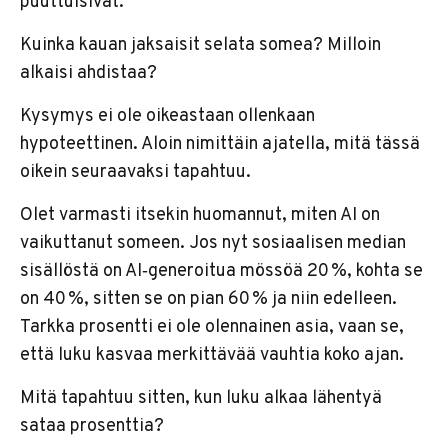
puuttuisivat.
Kuinka kauan jaksaisit selata somea? Milloin
alkaisi ahdistaa?
Kysymys ei ole oikeastaan ollenkaan
hypoteettinen. Aloin nimittäin ajatella, mitä tässä
oikein seuraavaksi tapahtuu.
Olet varmasti itsekin huomannut, miten AI on
vaikuttanut someen. Jos nyt sosiaalisen median
sisällöstä on AI‑generoitua mössöä 20 %, kohta se
on 40 %, sitten se on pian 60 % ja niin edelleen.
Tarkka prosentti ei ole olennainen asia, vaan se,
että luku kasvaa merkittävää vauhtia koko ajan.
Mitä tapahtuu sitten, kun luku alkaa lähentyä
sataa prosenttia?