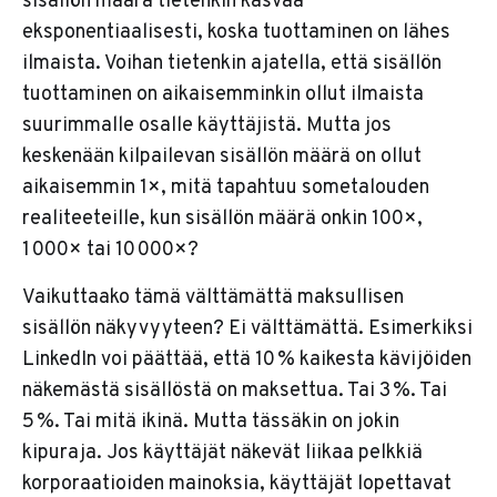
sisällön määrä tietenkin kasvaa
eksponentiaalisesti, koska tuottaminen on lähes
ilmaista. Voihan tietenkin ajatella, että sisällön
tuottaminen on aikaisemminkin ollut ilmaista
suurimmalle osalle käyttäjistä. Mutta jos
keskenään kilpailevan sisällön määrä on ollut
aikaisemmin 1×, mitä tapahtuu sometalouden
realiteeteille, kun sisällön määrä onkin 100×,
1 000× tai 10 000×?
Vaikuttaako tämä välttämättä maksullisen
sisällön näkyvyyteen? Ei välttämättä. Esimerkiksi
LinkedIn voi päättää, että 10 % kaikesta kävijöiden
näkemästä sisällöstä on maksettua. Tai 3 %. Tai
5 %. Tai mitä ikinä. Mutta tässäkin on jokin
kipuraja. Jos käyttäjät näkevät liikaa pelkkiä
korporaatioiden mainoksia, käyttäjät lopettavat