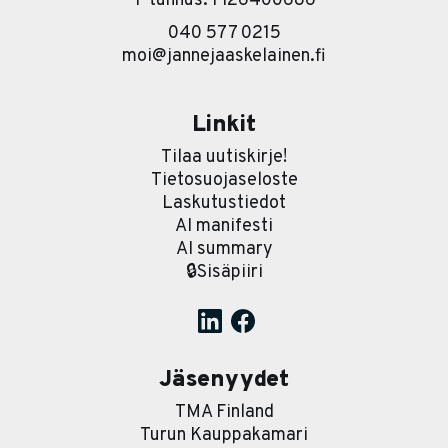
Y-tunnus: FI26400686
040 577 0215
moi@jannejaaskelainen.fi
Linkit
Tilaa uutiskirje!
Tietosuojaseloste
Laskutustiedot
AI manifesti
AI summary
🔒Sisäpiiri
Jäsenyydet
TMA Finland
Turun Kauppakamari