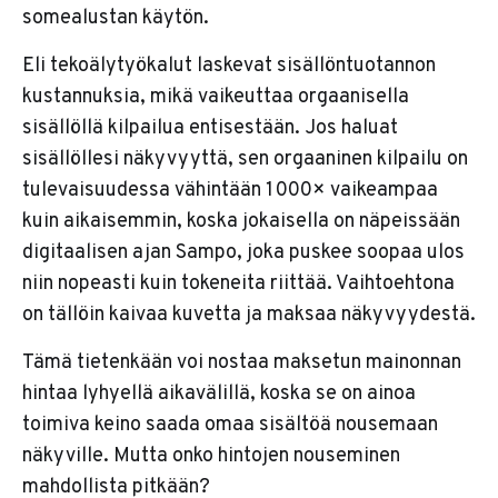
somealustan käytön.
Eli tekoälytyökalut laskevat sisällöntuotannon
kustannuksia, mikä vaikeuttaa orgaanisella
sisällöllä kilpailua entisestään. Jos haluat
sisällöllesi näkyvyyttä, sen orgaaninen kilpailu on
tulevaisuudessa vähintään 1 000× vaikeampaa
kuin aikaisemmin, koska jokaisella on näpeissään
digitaalisen ajan Sampo, joka puskee soopaa ulos
niin nopeasti kuin tokeneita riittää. Vaihtoehtona
on tällöin kaivaa kuvetta ja maksaa näkyvyydestä.
Tämä tietenkään voi nostaa maksetun mainonnan
hintaa lyhyellä aikavälillä, koska se on ainoa
toimiva keino saada omaa sisältöä nousemaan
näkyville. Mutta onko hintojen nouseminen
mahdollista pitkään?