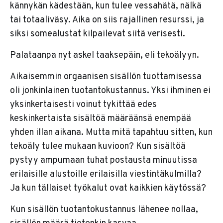
kännykän kädestään, kun tulee vessahätä, nälkä
tai totaaliväsy. Aika on siis rajallinen resurssi, ja
siksi somealustat kilpailevat siitä verisesti.
Palataanpa nyt askel taaksepäin, eli tekoälyyn.
Aikaisemmin orgaanisen sisällön tuottamisessa
oli jonkinlainen tuotantokustannus. Yksi ihminen ei
yksinkertaisesti voinut tykittää edes
keskinkertaista sisältöä määräänsä enempää
yhden illan aikana. Mutta mitä tapahtuu sitten, kun
tekoäly tulee mukaan kuvioon? Kun sisältöä
pystyy ampumaan tuhat postausta minuutissa
erilaisille alustoille erilaisilla viestintäkulmilla?
Ja kun tällaiset työkalut ovat kaikkien käytössä?
Kun sisällön tuotantokustannus lähenee nollaa,