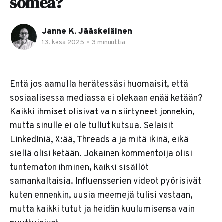
somea?
Janne K. Jääskeläinen
13. kesä 2025
•
3 minuuttia
Entä jos aamulla herätessäsi huomaisit, että
sosiaalisessa mediassa ei olekaan enää ketään?
Kaikki ihmiset olisivat vain siirtyneet jonnekin,
mutta sinulle ei ole tullut kutsua. Selaisit
LinkedIniä, X:ää, Threadsia ja mitä ikinä, eikä
siellä olisi ketään. Jokainen kommentoija olisi
tuntematon ihminen, kaikki sisällöt
samankaltaisia. Influensserien videot pyörisivät
kuten ennenkin, uusia meemejä tulisi vastaan,
mutta kaikki tutut ja heidän kuulumisensa vain