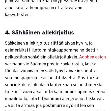
puhuvat samaan aikaan Skypessä. Mitä arempi
aihe, sitä tärkeämpää on että tavataan
kasvotusten.
4. Sähköinen allekirjoitus
Sähköinen allekirjoitus riittää aivan hyvin, ja
esimerkiksi liiketoimintakauppamme hoidettiin
pelkästään sähköisin allekirjoituksin.
Adoben esign
varmaan vie Suomen postin konkurssiin, koska
tänäkin vuonna olen säästynyt ainakin sadalta
sopimuspaperipinkan postitukselta. Postituksen
suurin kulu ei ole ikinä kuitenkaan se postimerkki
tai kuori vaan aika: mitä kauemmin sopimus seilaa
maailmalla, sitä hitaammin raha ja asiat liikkuvat.
Ja auta armias jos postimurre syö sitten sen