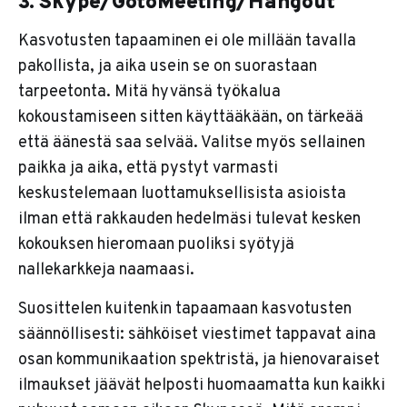
3. Skype/GotoMeeting/Hangout
Kasvotusten tapaaminen ei ole millään tavalla
pakollista, ja aika usein se on suorastaan
tarpeetonta. Mitä hyvänsä työkalua
kokoustamiseen sitten käyttääkään, on tärkeää
että äänestä saa selvää. Valitse myös sellainen
paikka ja aika, että pystyt varmasti
keskustelemaan luottamuksellisista asioista
ilman että rakkauden hedelmäsi tulevat kesken
kokouksen hieromaan puoliksi syötyjä
nallekarkkeja naamaasi.
Suosittelen kuitenkin tapaamaan kasvotusten
säännöllisesti: sähköiset viestimet tappavat aina
osan kommunikaation spektristä, ja hienovaraiset
ilmaukset jäävät helposti huomaamatta kun kaikki