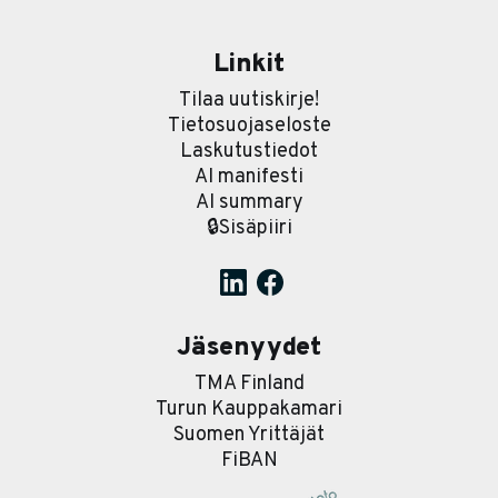
Linkit
Tilaa uutiskirje!
Tietosuojaseloste
Laskutustiedot
AI manifesti
AI summary
🔒Sisäpiiri
Jäsenyydet
TMA Finland
Turun Kauppakamari
Suomen Yrittäjät
FiBAN