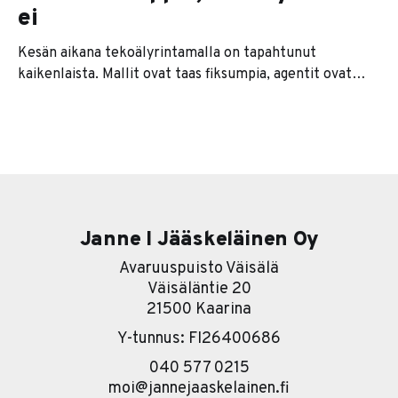
ei
Kesän aikana tekoälyrintamalla on tapahtunut
kaikenlaista. Mallit ovat taas fiksumpia, agentit ovat
kaikkien huulilla ja jokainen softatalo lupaa nyt
jonkinlaista agenttiversiota tuotteestaan. Se on se
pintakerros. Sen alla on paljon kiinnostavampi tarina. Ja
se tarina on karu. Useimmat yritykset lähtevät
nimittäin liikkeelle työkalu edellä. Eli ostetaan ensin
softa ja sitten
Janne I Jääskeläinen Oy
Avaruuspuisto Väisälä
Väisäläntie 20
21500 Kaarina
Y-tunnus: FI26400686
040 577 0215
moi@jannejaaskelainen.fi