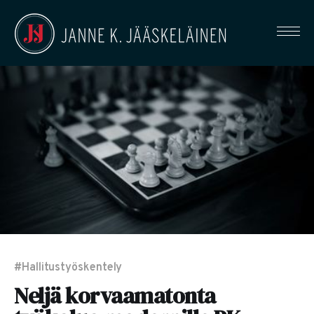
#Hallitustyöskentely
Neljä korvaamatonta