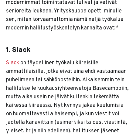
modernimmat toimintatavat tulivat ja vetivät
senioreita leukaan. Yrityskauppa opetti minulle
sen, miten korvaamattomia nämä neljä työkalua
modernin hallitustyöskentelyn kannalta ovat:*
1. Slack
Slack
on täydellinen työkalu kiireisille
ammattilaisille, jotka eivät aina ehdi vastaamaan
puhelimeen tai sähköposteihin. Aikaisemmin tein
hallitukselle kuukausiyhteenvetoja Basecamppiin,
mutta aika usein ne jäivät kuitenkin tekemättä
kaikessa kiireessä. Nyt kynnys jakaa kuulumisia
on huomattavasti alhaisempi, ja kun viestit voi
jaotella kanavittain (esimerkiksi talous, viestintä,
yleiset, hr ja niin edelleen), hallituksen jäsenet