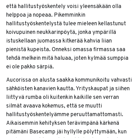
että hallitustyöskentely voisi yleensäkään olla
helppoa ja nopeaa. Pikemminkin
hallitustyöskentelystä tulee mieleen kellastunut
koivupuinen neukkarinpöytä, jonka ympärillä
istuskellaan juomassa kitkerää kahvia liian
pienistä kupeista. Onneksi omassa firmassa saa
tehdä melkein mitä haluaa, joten kylmää sumppia
ei ole pakko särpiä.
Aucorissa on alusta saakka kommunikoitu vahvasti
sähköisten kanavien kautta. Yrityskaupat ja siihen
liittyvä rumba oli kuitenkin kaikille sen verran
silmät avaava kokemus, että se muutti
hallitustyöskentelyämme peruuttamattomasti.
Aikaisemmin kehityksen terävimpänä kärkenä
pitämäni Basecamp jäi hyllylle pölyttymään, kun