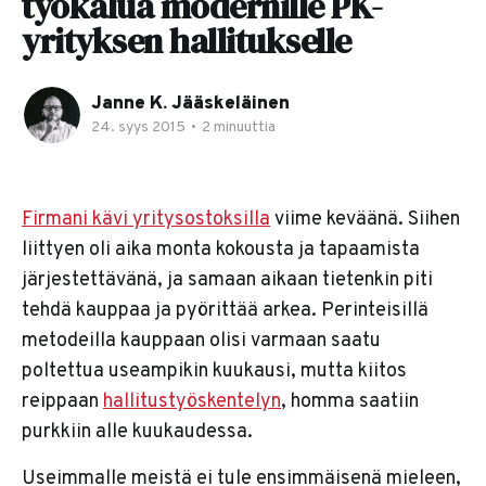
työkalua modernille PK-
yrityksen hallitukselle
Janne K. Jääskeläinen
24. syys 2015
•
2 minuuttia
Firmani kävi yritysostoksilla
viime keväänä. Siihen
liittyen oli aika monta kokousta ja tapaamista
järjestettävänä, ja samaan aikaan tietenkin piti
tehdä kauppaa ja pyörittää arkea. Perinteisillä
metodeilla kauppaan olisi varmaan saatu
poltettua useampikin kuukausi, mutta kiitos
reippaan
hallitustyöskentelyn
, homma saatiin
purkkiin alle kuukaudessa.
Useimmalle meistä ei tule ensimmäisenä mieleen,