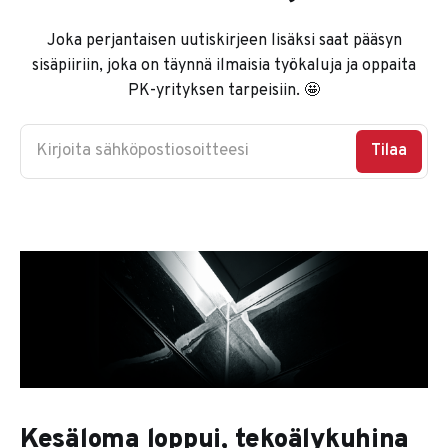
Joka perjantaisen uutiskirjeen lisäksi saat pääsyn
sisäpiiriin, joka on täynnä ilmaisia työkaluja ja oppaita
PK-yrityksen tarpeisiin. 🤩
Kirjoita sähköpostiosoitteesi
Tilaa
Kesäloma loppui, tekoälykuhina