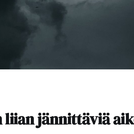
liian jännittäviä ai