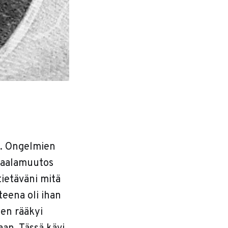
n. Ongelmien
kaalamuutos
tietäväni mitä
teena oli ihan
nen rääkyi