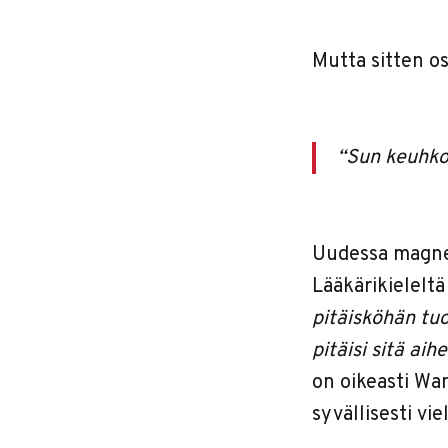
Mutta sitten os
“Sun keuhkos
Uudessa magnee
Lääkärikielelt
pitäisköhän tuo
pitäisi sitä aih
on oikeasti Wa
syvällisesti vie