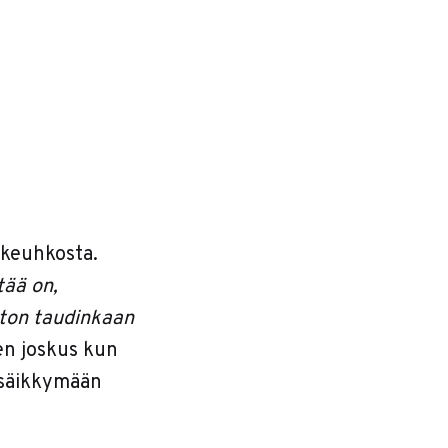
 keuhkosta.
tää on,
i ton taudinkaan
tten joskus kun
n säikkymään