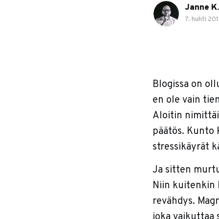
Janne K.
7. huhti 20
Blogissa on oll
en ole vain tie
Aloitin nimittä
päätös. Kunto k
stressikäyrät k
Ja sitten murtui
Niin kuitenkin 
revähdys. Magn
joka vaikuttaa