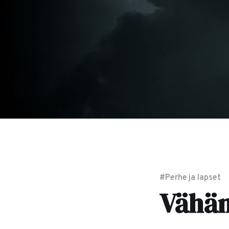
#Perhe ja lapset
Vähän 