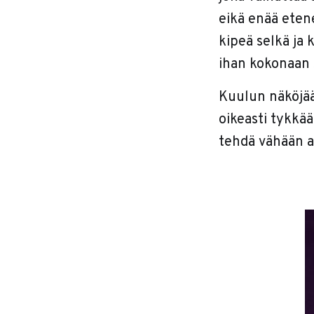
eikä enää etene
kipeä selkä ja 
ihan kokonaan 
Kuulun näköjää
oikeasti tykkää
tehdä vähään a