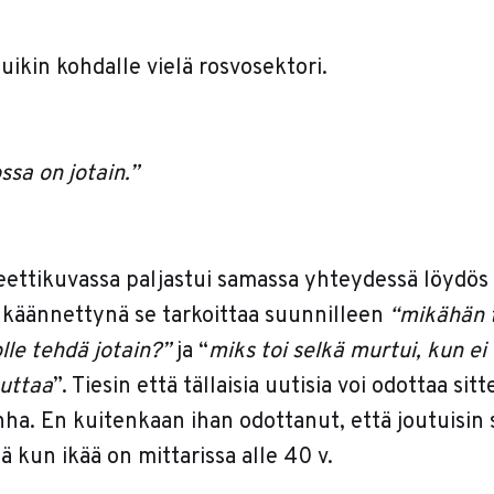
uikin kohdalle vielä rosvosektori.
sa on jotain.”
ttikuvassa paljastui samassa yhteydessä löydös
ä käännettynä se tarkoittaa suunnilleen
“mikähän 
lle tehdä jotain?”
ja “
miks toi selkä murtui, kun e
euttaa
”. Tiesin että tällaisia uutisia voi odottaa si
nha. En kuitenkaan ihan odottanut, että joutuisi
lä kun ikää on mittarissa alle 40 v.