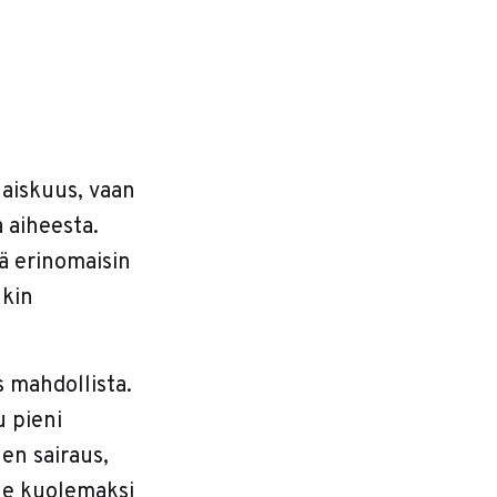
 laiskuus, vaan
 aiheesta.
tä erinomaisin
nkin
es mahdollista.
u pieni
en sairaus,
ole kuolemaksi