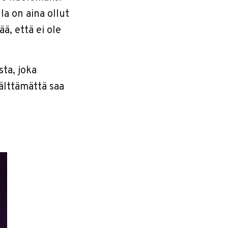
la on aina ollut
ä, että ei ole
ta, joka
välttämättä saa