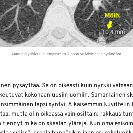
Annoin löydökselle lempinimen. Onhan se lähimpänä sydäntäni.
inen pysäyttää. Se on oikeasti kuin nyrkki vatsaa
keutuvat kokonaan uusiin uomiin. Samanlainen s
ensimmäinen lapsi syntyi. Aikaisemmin kuvittelin 
taa, mutta olin oikeassa vain osittain: rakkaus tun
n tiennyt mikä on skaalan yläraja. Kun oma esikoi