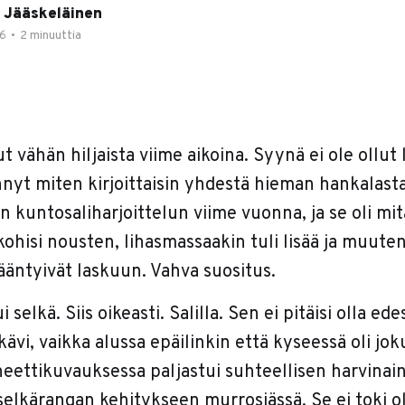
 Jääskeläinen
16
•
2 minuuttia
ut vähän hiljaista viime aikoina. Syynä ei ole ollut
nnyt miten kirjoittaisin yhdestä hieman hankalasta
in kuntosaliharjoittelun viime vuonna, ja se oli mi
ohisi nousten, lihasmassaakin tuli lisää ja muute
ääntyivät laskuun. Vahva suositus.
 selkä. Siis oikeasti. Salilla. Sen ei pitäisi olla ed
kävi, vaikka alussa epäilinkin että kyseessä oli jok
eettikuvauksessa paljastui suhteellisen harvinain
 selkärangan kehitykseen murrosiässä. Se ei toki 