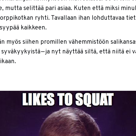
, mutta selittää pari asiaa. Kuten että miksi minul
korppikotkan ryhti. Tavallaan ihan lohduttavaa tietä
syypää kaikkeen.
n myös siihen promillen vähemmistöön salikansas
 syväkyykyistä — ja nyt näyttää siltä, että niitä ei 
ikaan.