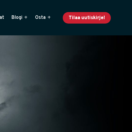
at
Blogi
Osta
Tilaa uutiskirje!