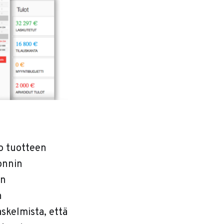
ko tuotteen
onnin
on
n
askelmista, että