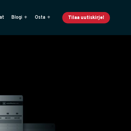
at
Blogi
Osta
Tilaa uutiskirje!