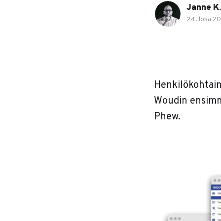
Janne K.
24. loka 2
Henkilökohtain
Woudin ensimmä
Phew.