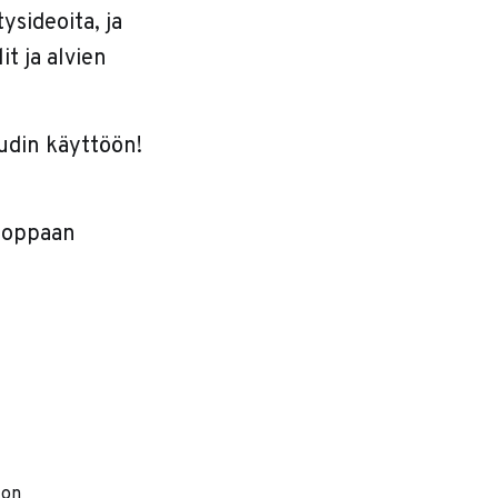
ysideoita, ja
t ja alvien
udin käyttöön!
n oppaan
 on