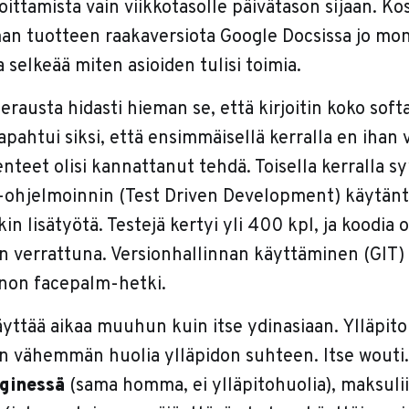
oittamista vain viikkotasolle päivätason sijaan. Ko
man tuotteen raakaversiota Google Docsissa jo mon
ka selkeää miten asioiden tulisi toimia.
rausta hidasti hieman se, että kirjoitin koko soft
apahtui siksi, että ensimmäisellä kerralla en ihan 
enteet olisi kannattanut tehdä. Toisella kerralla 
hjelmoinnin (Test Driven Development) käytäntö
kin lisätyötä. Testejä kertyi yli 400 kpl, ja koodia 
n verrattuna. Versionhallinnan käyttäminen (GIT) 
nnon facepalm-hetki.
yttää aikaa muuhun kuin itse ydinasiaan. Ylläpit
on vähemmän huolia ylläpidon suhteen. Itse wouti.
ginessä
(sama homma, ei ylläpitohuolia), maksuli