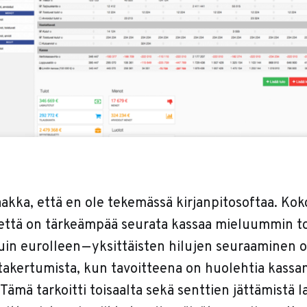
aakka, että en ole tekemässä kirjanpitosoftaa. Ko
 että on tärkeämpää seurata kassaa mieluummin t
uin eurolleen — yksittäisten hilujen seuraaminen 
 takertumista, kun tavoitteena on huolehtia kassa
 Tämä tarkoitti toisaalta sekä senttien jättämistä l