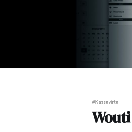
#Kassavirta
Wouti 