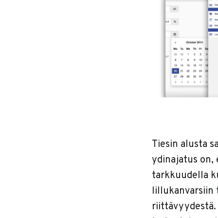
Tiesin alusta s
ydinajatus on,
tarkkuudella k
lillukanvarsiin
riittävyydestä.