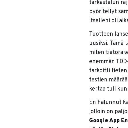
tarkastelun raj
pyöritellyt sa
itselleni oli ai
Tuotteen lansee
uusiksi. Tämä t
miten tietorak
enemmän TDD-o
tarkoitti tieten
testien määrää
kertaa tuli ku
En halunnut kä
jolloin on palj
Google App En