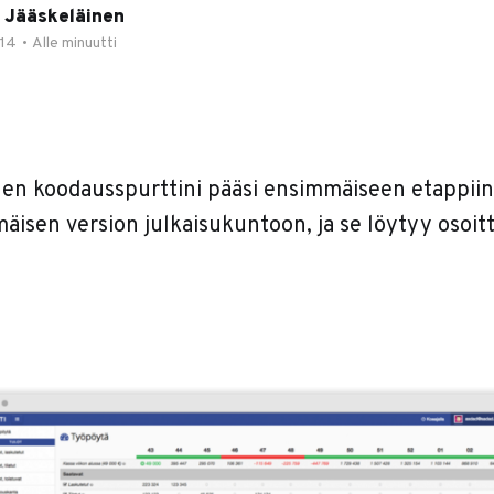
 Jääskeläinen
014
•
Alle minuutti
en koodausspurttini pääsi ensimmäiseen etappiin
isen version julkaisukuntoon, ja se löytyy osoitte