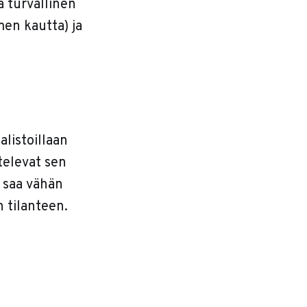
 turvallinen
men kautta) ja
alistoillaan
htelevat sen
a saa vähän
 tilanteen.