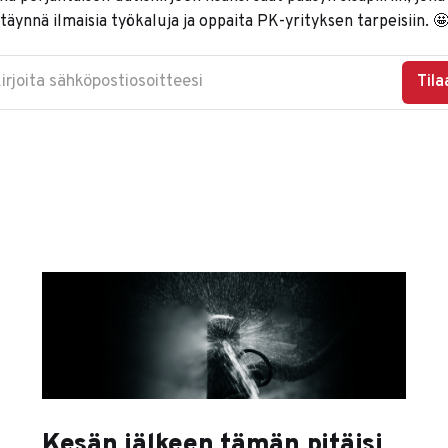
täynnä ilmaisia työkaluja ja oppaita PK-yrityksen tarpeisiin. 
irjoita sähköpostiosoitteesi
Tila
Kesän jälkeen tämän pitäisi