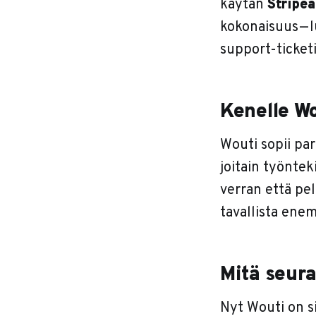
käytän
Stripea
kokonaisuus — l
support-ticke
Kenelle Wo
Wouti sopii parh
joitain työntek
verran että pe
tavallista ene
Mitä seur
Nyt Wouti on s