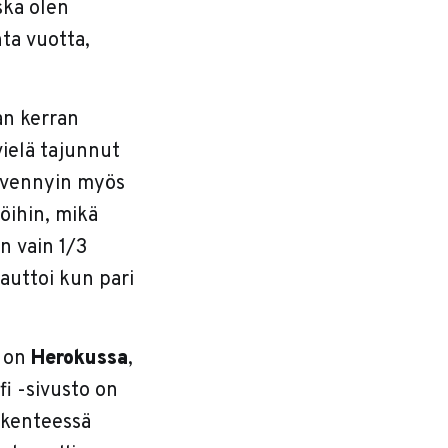
ska olen
ta vuotta,
an kerran
vielä tajunnut
syvennyin myös
ihin, mikä
on vain 1/3
auttoi kun pari
o on
Herokussa
,
fi -sivusto on
ikenteessä