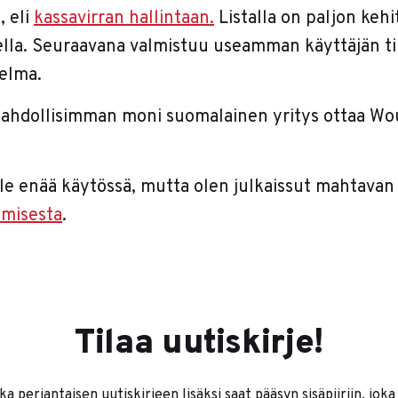
, eli
kassavirran hallintaan.
Listalla on paljon kehit
ella. Seuraavana valmistuu useamman käyttäjän tili
elma.
mahdollisimman moni suomalainen yritys ottaa Wo
 ole enää käytössä, mutta olen julkaissut mahtava
amisesta
.
Tilaa uutiskirje!
ka perjantaisen uutiskirjeen lisäksi saat pääsyn sisäpiiriin, joka