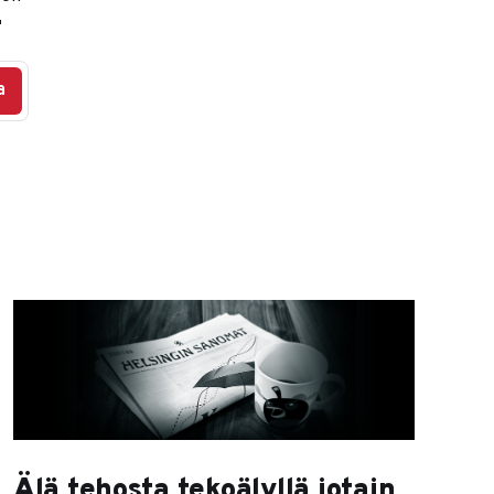

a
Älä tehosta tekoälyllä jotain