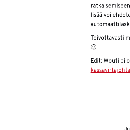
ratkaisemiseen
lisää voi ehdot
automaattilask
Toivottavasti 
🙂
Edit: Wouti ei
kassavirtajoht
Jo