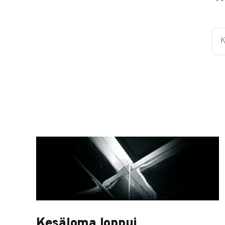
K
Kesäloma loppui,