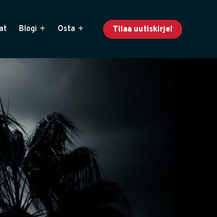
at
Blogi
Osta
Tilaa uutiskirje!