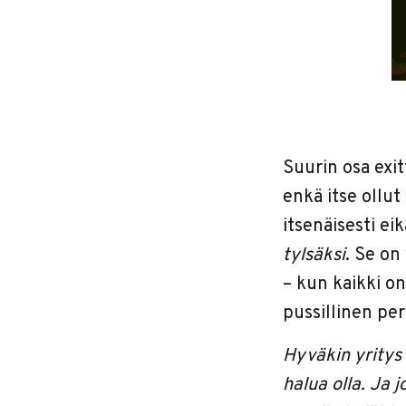
Suurin osa exitt
enkä itse ollu
itsenäisesti e
tylsäksi
. Se on
– kun kaikki o
pussillinen per
Hyväkin yritys v
halua olla. Ja j