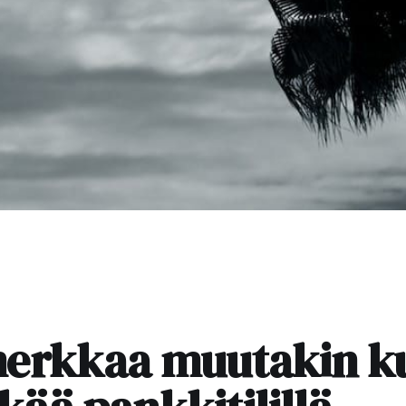
merkkaa muutakin k