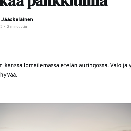
kää pankkitilillä
 Jääskeläinen
23
•
2 minuuttia
n kanssa lomailemassa etelän auringossa. Valo ja
 hyvää.