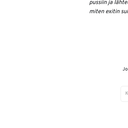
pussiin ja läht
miten exitin s
Jo
K