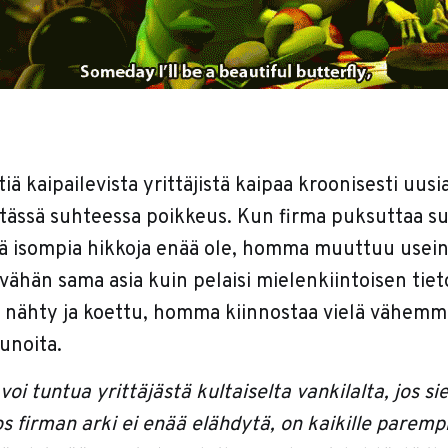
iä kaipailevista yrittäjistä kaipaa kroonisesti uusia
t tässä suhteessa poikkeus. Kun firma puksuttaa s
ikä isompia hikkoja enää ole, homma muuttuu usei
 vähän sama asia kuin pelaisi mielenkiintoisen tie
n nähty ja koettu, homma kiinnostaa vielä vähem
unoita.
oi tuntua yrittäjästä kultaiselta vankilalta, jos sie
os firman arki ei enää elähdytä, on kaikille parempi 