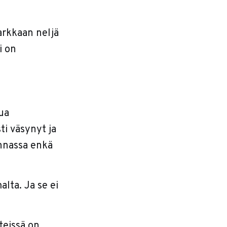
arkkaan neljä
i on
ua
ti väsynyt ja
unnassa enkä
lta. Ja se ei
iteissä on