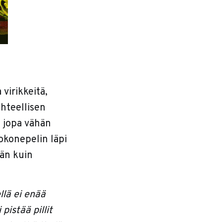
 virikkeitä,
uhteellisen
n jopa vähän
tokonepelin läpi
män kuin
llä ei enää
pistää pillit