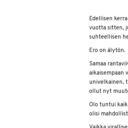
Edellisen kerr
vuotta sitten, 
suhteellisen he
Ero on älytön.
Samaa rantavii
aikaisempaan ve
univelkainen, t
ollut nyt muut
Olo tuntui kai
olisi mahdollis
Vaikka virallise