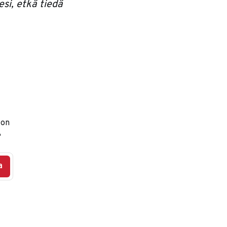
esi, etkä tiedä
 on

a