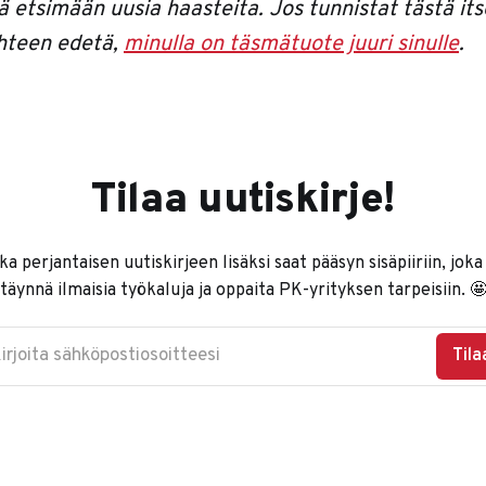
eä etsimään uusia haasteita. Jos tunnistat tästä its
uhteen edetä,
minulla on täsmätuote juuri sinulle
.
Tilaa uutiskirje!
ka perjantaisen uutiskirjeen lisäksi saat pääsyn sisäpiiriin, joka
täynnä ilmaisia työkaluja ja oppaita PK-yrityksen tarpeisiin. 
irjoita sähköpostiosoitteesi
Tila