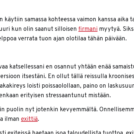
an käytiin samassa kohteessa vaimon kanssa aika t
juuri kun olin saanut silloisen
firmani
myytyä. Siks
lppoa verrata tuon ajan olotilaa tähän päivään.
vaa katsellessani en osannut yhtään enää samaist
rsioon itsestäni. En ollut tällä reissulla kroonises
akakireys loisti poissaolollaan, paino on laskusu
enkaan erityisen stressaantunut mistään.
kin puolin nyt jotenkin kevyemmältä. Onnellisemma
ta ilman
exittiä
.
sti exiteissä haetaan isoa taloudellista tuottoa, ex