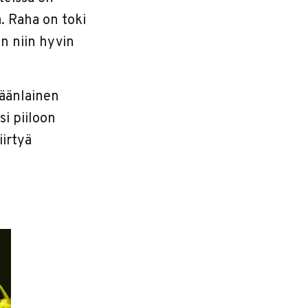
. Raha on toki
n niin hyvin
räänlainen
i piiloon
iirtyä