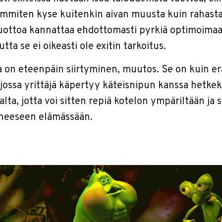
eammiten kyse kuitenkin aivan muusta kuin rahasta
tuottoa kannattaa ehdottomasti pyrkiä optimoimaa
tta se ei oikeasti ole exitin tarkoitus.
na on eteenpäin siirtyminen, muutos. Se on kuin e
jossa yrittäjä käpertyy käteisnipun kanssa hetkeks
ta, jotta voi sitten repiä kotelon ympäriltään ja s
iheeseen elämässään.