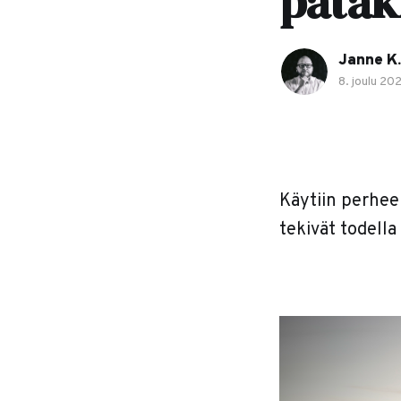
pätäk
Janne K.
8. joulu 20
Käytiin perhee
tekivät todella