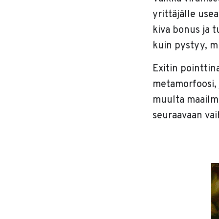
yrittäjälle us
kiva bonus ja 
kuin pystyy, mu
Exitin pointti
metamorfoosi, 
muulta maailmal
seuraavaan va