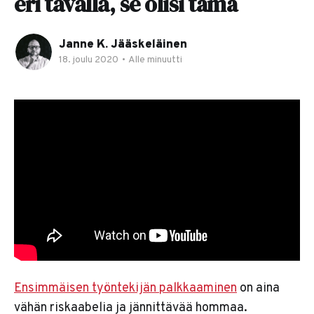
eri tavalla, se olisi tämä
Janne K. Jääskeläinen
18. joulu 2020
•
Alle minuutti
Ensimmäisen työntekijän palkkaaminen
on aina
vähän riskaabelia ja jännittävää hommaa.