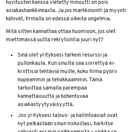
huvitusten kanssa vietetty minuutti on pois
asiakashankkinnasta. Ja jos markkinointi ja myynti
köhivät, firmalla on edessä oikeita ongelmia.
Mitä sitten kannattaa ottaa huomioon, jos olet
miettimässä uutta rekrytointia juuri nyt?
Sinä olet yrityksesi tärkein resurssi ja
pullonkaula. Kun sinulta saa siirrettyä ei-
kriittisiä tehtäviä muille, koko firma pyörii
nopeammin ja tehokkaammin. Tämä
tarkoittaa samalla parempaa
kannattavuutta ja kohentuvaa
asiakastyytyväisyyttä.
Jos yrityksesi talous- ja hallintoasiat ovat
nyt pelkästään sinun niskoillasi, harkitse