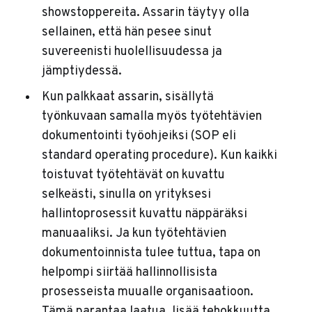
showstoppereita. Assarin täytyy olla
sellainen, että hän pesee sinut
suvereenisti huolellisuudessa ja
jämptiydessä.
Kun palkkaat assarin, sisällytä
työnkuvaan samalla myös työtehtävien
dokumentointi työohjeiksi (SOP eli
standard operating procedure). Kun kaikki
toistuvat työtehtävät on kuvattu
selkeästi, sinulla on yrityksesi
hallintoprosessit kuvattu näppäräksi
manuaaliksi. Ja kun työtehtävien
dokumentoinnista tulee tuttua, tapa on
helpompi siirtää hallinnollisista
prosesseista muualle organisaatioon.
Tämä parantaa laatua, lisää tehokkuutta