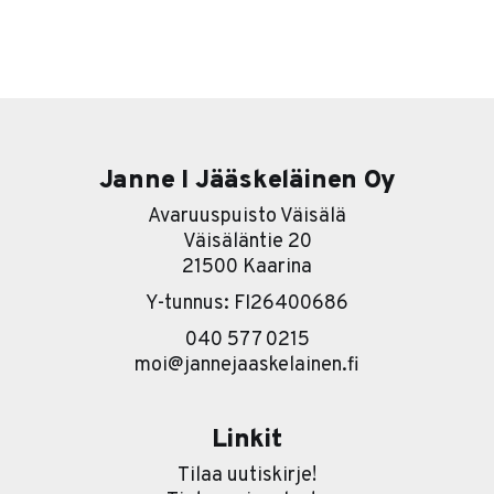
vastata viesteihin, kaivaa keväältä jääneet rästit esiin ja
sopii ensimmäiset palaverit takaisin kalenteriin. Tuntuu,
että kone lähtee taas käyntiin. Ongelma on siinä, että se
ei välttämättä ole sinun koneesi. Se on asiakkaiden,
työntekijöiden, kumppanien, alihankkijoiden ja kaikkien
Janne I Jääskeläinen Oy
Avaruuspuisto Väisälä
Väisäläntie 20
21500 Kaarina
Y-tunnus: FI26400686
040 577 0215
moi@jannejaaskelainen.fi
Linkit
Tilaa uutiskirje!