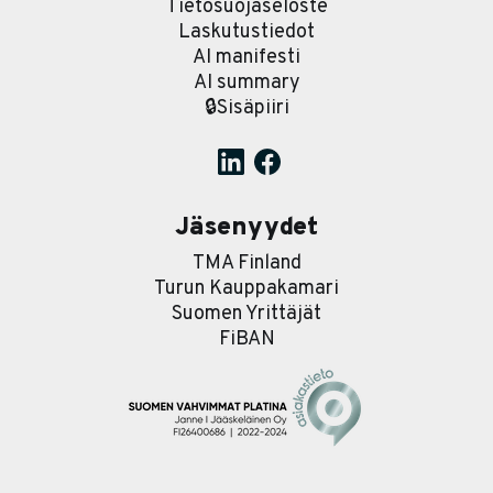
Tietosuojaseloste
Laskutustiedot
AI manifesti
AI summary
🔒Sisäpiiri
Jäsenyydet
TMA Finland
Turun Kauppakamari
Suomen Yrittäjät
FiBAN