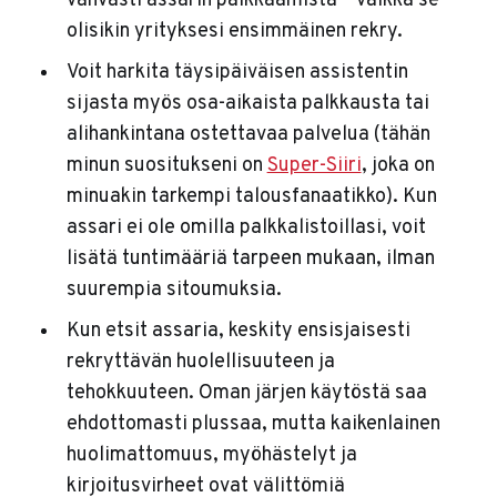
vahvasti assarin palkkaamista – vaikka se
olisikin yrityksesi ensimmäinen rekry.
Voit harkita täysipäiväisen assistentin
sijasta myös osa-aikaista palkkausta tai
alihankintana ostettavaa palvelua (tähän
minun suositukseni on
Super-Siiri
, joka on
minuakin tarkempi talousfanaatikko). Kun
assari ei ole omilla palkkalistoillasi, voit
lisätä tuntimääriä tarpeen mukaan, ilman
suurempia sitoumuksia.
Kun etsit assaria, keskity ensisjaisesti
rekryttävän huolellisuuteen ja
tehokkuuteen. Oman järjen käytöstä saa
ehdottomasti plussaa, mutta kaikenlainen
huolimattomuus, myöhästelyt ja
kirjoitusvirheet ovat välittömiä