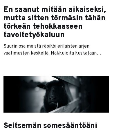
En saanut mitään aikaiseksi,
mutta sitten törmäsin tähän
törkeän tehokkaaseen
tavoitetyökaluun
Suurin osa meistä räpiköi erilaisten arjen
vaatimusten keskellä. Nakkuloita kuskataan
harrastuksiin ja päivät täyttyvät erilaisista työ- ja
iltamenoista. Kiire on alituista, ja kaupassakin
pitäisi muistaa vielä käydä. Jos jossain kohtaa
oletkin ehtinyt miettimään pidemmän aikavälin
tavoitteita, viimeistään arkimyrskyjen aallot
huuhtovat ne sujuvasti mielestäsi. Menee viikko,
kuukausi ja lopulta vuosi. Lopulta
Seitsemän somesääntöäni