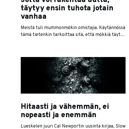
Jotta voi rakentaa uutta,
täytyy ensin tuhota jotain
vanhaa
Meistä tuli mummonmökin omistajia. Käytännössä
tämä tietenkin tarkoittaa sitä, että mökkiä täytyy
hieman rempata ja nurkkia siivoilla.
Vuosikymmenten jäljiltä tarpeetonta tavaraa
kertyy nurkkiin yllättävän paljon. Tällä kertaa
lavalle lähti melkein pari tonnia tarpeetonta
tavaraa. Tavaroista irtaantuminen ei ole itselleni
oikeastaan koskaan ollut iso ongelma. Vaikka
tykkään monenlaisista esineistä esteettisistä tai
Hitaasti ja vähemmän, ei
nopeasti ja enemmän
Lueskelen juuri Cal Newportin uusinta kirjaa, Slow