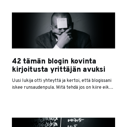
prosessi on tuomittu epäonnistumaan. Vuosi on
nimittäin aivan liian lyhyt ja aivan liian pitkä aika.
Vuosi on liian lyhyt aika elämäntavoitteiden
seuraamiseen, ja toisaalta vuosi on aivan liian
pitkä aika esimerkiksi uusien tapojen
42 tämän blogin kovinta
kirjoitusta yrittäjän avuksi
Uusi lukija otti yhteyttä ja kertoi, että blogissani
iskee runsaudenpula. Mitä tehdä jos on kiire eikä
ehdi kaikkea lukea? Mistä on eniten hyötyä?
Niinpä kokosin tähän postaukseen kolme
luetuinta ja suosituinta tekstiä per aihepiiri.
Lupaan päivittää tätä listaa sitä mukaa kun jokin
teksti yltää top-3:een. Yrityksen perustaminen