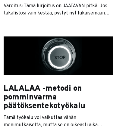
Varoitus: Tämä kirjoitus on JÄÄTÄVÄN pitkä. Jos
takalistosi vain kestää, pystyt nyt lukaisemaan
kaikki tähän mennessä julkaisemani olennaiset
yritysaiheiset ohjeet ja neuvot yhdeltä istumalta.
Jos luet tätä kirjoitusta, sinäkin olet luultavasti
yrittäjä. Ja koska olet yrittäjä, ongelmasi ovat
hyvin erilaisia kuin tavallisilla tallukoilla. Yrittäjät
ovat arjen supersankareita, ja kaikista ei
LALALAA -metodi on
pomminvarma
päätöksentekotyökalu
Tämä työkalu voi vaikuttaa vähän
monimutkaiselta, mutta se on oikeasti aika
yksinkertainen. Kutsun sitä LALALAA-metodiksi,