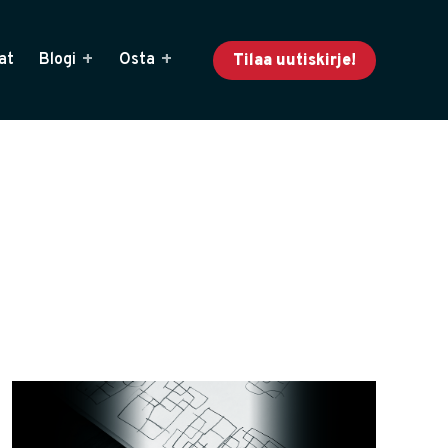
at
Blogi
Osta
Tilaa uutiskirje!