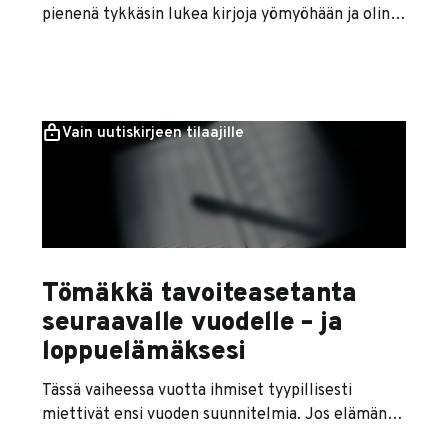
pienenä tykkäsin lukea kirjoja yömyöhään ja olin
tietokoneellakin niin pitkään kuin vain
mahdollista. En tiedä, onko unirytmini syynä
kronotyyppini vai lapsuuden traumat, mutta joka
tapauksessa minulle luontaisin
Vain uutiskirjeen tilaajille
nukkumaanmenoaika on 24.00 ja 02.00 välillä.
Olen aina joskus yrittänyt säädellä
heräämisaikaani jotenkin
Tömäkkä tavoiteasetanta
seuraavalle vuodelle – ja
loppuelämäksesi
Tässä vaiheessa vuotta ihmiset tyypillisesti
miettivät ensi vuoden suunnitelmia. Jos elämänsä
suuntaa miettii vain kerran vuodessa, koko