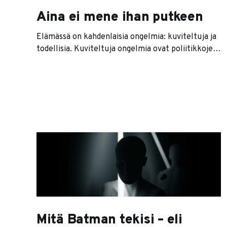
Aina ei mene ihan putkeen
Elämässä on kahdenlaisia ongelmia: kuviteltuja ja
todellisia. Kuviteltuja ongelmia ovat poliitikkojen
pelleilyt, budjettivajeet, ruuhkaraivo ja sellaisten
valtioiden sisällissodat, joiden nimeä kukaan ei
osaa lausua, eikä niitä osaa edes laittaa kunnolla
kartalle. Näille ongelmille on tyypillistä se, että
itselläsi ei ole mitään todellista mahdollisuutta
vaikuttaa niihin. Siispä miksi niistä sitten
stressaisi,
Mitä Batman tekisi – eli