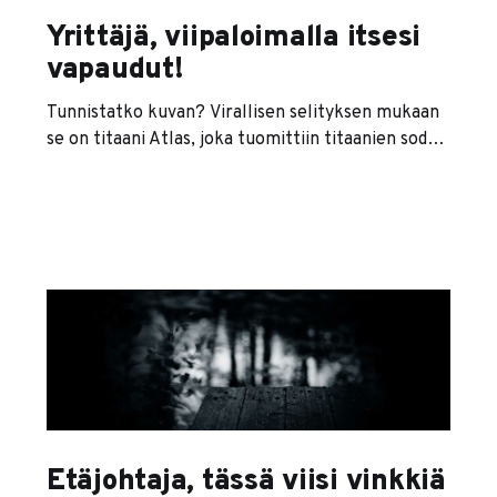
Yrittäjä, viipaloimalla itsesi
vapaudut!
Tunnistatko kuvan? Virallisen selityksen mukaan
se on titaani Atlas, joka tuomittiin titaanien sodan
jälkeen kantamaan koko maailman taakkaa
selässään. Cool story bro, mutta oikeastihan se on
perusyrittäjä tyypillisenä maanantaiaamuna.
Työlistalla on laskutettavan työn lisäksi laskujen
maksua, henkilöstöhumppaa, tarjouspyyntöihin
vastailua, sähköpostien seulomista, tapaamisiin
valmistautumista, häiriköiville puhelinmyyjille
huutamista, asiakkaiden kontaktointia ja
lattioiden
Etäjohtaja, tässä viisi vinkkiä