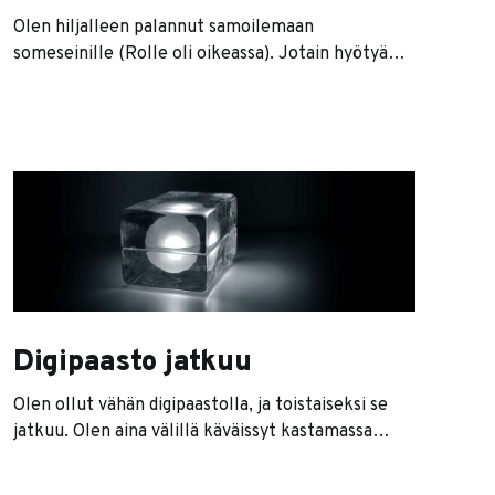
Olen hiljalleen palannut samoilemaan
someseinille (Rolle oli oikeassa). Jotain hyötyä
Digital detoxista kuitenkin oli, koska nyt huomaan
selkeästi miten paljon twitter polarisoi
keskustelua. Tiesin, että ilman selkeitä sääntöjä
itselleni hommat lähtee käsistä. Siispä, tässä ovat
minun seitsemän somesääntöäni. 1. Seuraa laajasti
erilaisia ihmisiä, mutta älä kuuntele kaikkia.
Liittyy vahvasti seuraavaan
Digipaasto jatkuu
Olen ollut vähän digipaastolla, ja toistaiseksi se
jatkuu. Olen aina välillä käväissyt kastamassa
varvasta veteen eri somekanavissa (avannut
twitterin ja vastannut pariin yksityisviestiin,