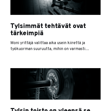
Tylsimmät tehtävät ovat
tärkeimpiä
Moni yrittäjä valittaa aika usein kiirettä ja
työkuorman suuruutta, mihin on varmasti
aihettakin. Firmassa kun on vaikka kuinka paljon
asioita, joita pitää tehdä. Pitää vastailla
asiakkaille, johtaa projekteja, hakea vessapaperia,
torua törppöileviä työntekijöitä, keskustella
kirjanpitäjän kanssa, istuskella
kehityskeskusteluissa, tehdä markkinointia ja
vaikka ties mitä. Töitä on niin paljon, että pää