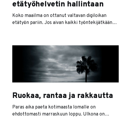
etätyöhelvetin hallintaan
Koko maailma on ottanut valtavan digiloikan
etätyön pariin. Jos aivan kaikki työntekijätkään
eivät olleet valmiita etätöihin, vielä isompia
haasteita on ollut esimiehillä ja johtajilla.
Johtajana voi tuntua, että etätyöhön siirryttäessä
olet aivan eksyksissä. Etätyön alkaessa
työntekijät kirmaavat kotiin kannettavat
kainalossa, ja Instagram-päivitykset ovat pian
täynnä kuvia aurinkoisilta parvekkeilta. Kukaan
Ruokaa, rantaa ja rakkautta
Paras aika paeta kotimaasta lomalle on
ehdottomasti marraskuun loppu. Ulkona on
parhaimmillaan kylmää ja pimeää mutta
todennäköisemmin ihan vitun märkää ja pimeää.