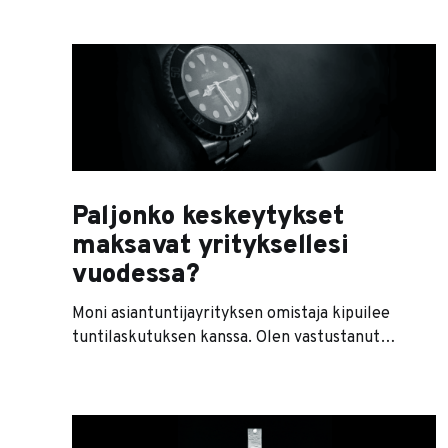
Jokin kuitenkin mättää: projektit eivät valmistu
ajallaan, asiakkaat kyselevät toimitusten perään
ja laskuista läpsyy reklamaatioita. Kassan pohja
häämöttää uhkaavasti eikä tuloskaan näytä
hyvältä. Missä vika? Näkemättä firmaa uskallan
arvata, että
Paljonko keskeytykset
maksavat yrityksellesi
vuodessa?
Moni asiantuntijayrityksen omistaja kipuilee
tuntilaskutuksen kanssa. Olen vastustanut
tuntilaskutusta jo pitkään. (Lue erityisesti
kirjoitukseni Tuntilaskutus tuhoaa tuloksesi – ja
on lisäksi epäeettistä). Syyni tuntilaskutuksen
vastustamiselle eivät ole ideologisia vaan ahnaan