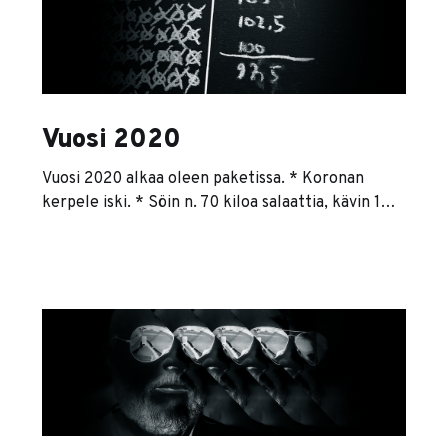
Yrityksen
Vuosi 2020
Vuosi 2020 alkaa oleen paketissa. * Koronan
kerpele iski. * Söin n. 70 kiloa salaattia, kävin 140
kertaa kotisalilla ja kävelin melkoisen määrän
kilometrejä. Näiden seurauksena tiputettiin
vaimon kanssa yhteensä 25 kiloa. * Laitoin
vaatekerrat uusiksi ja hankkiuduin minimalismin
hengessä eroon ylimääräisistä rojuista. * Hain
MBA-opiskelupaikkaa. Pääsin sisälle. Opiskelin
valmiiksi 30 op:n