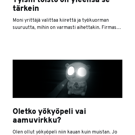
Tylsin toisto on yleensä se
tärkein
Moni yrittäjä valittaa kiirettä ja työkuorman
suuruutta, mihin on varmasti aihettakin. Firmassa
kun on vaikka kuinka paljon asioita, joita pitää
tehdä. Pitää vastailla asiakkaille, johtaa
projekteja, hakea vessapaperia, torua törppöileviä
työntekijöitä, keskustella kirjanpitäjän kanssa,
istuskella kehityskeskusteluissa, tehdä
markkinointia ja vaikka ties mitä. Töitä on niin
paljon, että pää hajoaa vähemmästäkin.
Oletko yökyöpeli vai
aamuvirkku?
Olen ollut yökyöpeli niin kauan kuin muistan. Jo