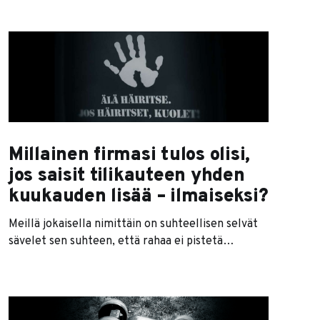
koska sellainen ääni ihmisistä yleensä pääsee, kun
he laittavat sormet korviinsa eivätkä halua
kuunnella olennaisia asioita. (Metodin nimessä on
myös kolme ällää, minkä vuoksi se on helppo
muistaa.) LALALAA -metodissa on kolme kriittistä
vaihetta:
Millainen firmasi tulos olisi,
jos saisit tilikauteen yhden
kuukauden lisää – ilmaiseksi?
Meillä jokaisella nimittäin on suhteellisen selvät
sävelet sen suhteen, että rahaa ei pistetä
silppuriin (se taitaa olla rikoskin). Mutta ajan
kanssa taas saa tehdä ihan mitä haluaa. Olemme
niin tottuneet säheltämiseen, multipaskaamiseen
ja tehottomuuteen, että emme edes huomaa kun