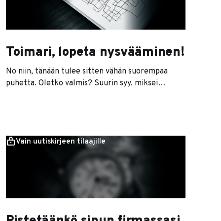
Toimari, lopeta nysvääminen!
No niin, tänään tulee sitten vähän suorempaa
puhetta. Oletko valmis? Suurin syy, miksei
yrityksesi menesty niin hyvin kuin haluaisit, on se,
että todennäköisesti nysväät. Eli teet vääriä ja
aivan epämääräisiä asioita, jotka eivät liikauta isoa
viisaria yhtään mihinkään suuntaan. * Jos
Vain uutiskirjeen tilaajille
ongelmasi on esimerkiksi laskutettavan työn
puute, oletko tehnyt tarpeeksi myyntityötä?