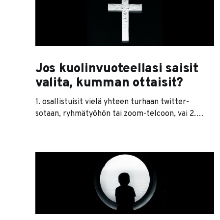
kapitalistisia, vaikka tuntilaskutus aiheuttaakin
yrityksissä myös henkistä uupumusta.
Tuntilaskutus ei yleensä kuitenkaan yksin ole
ongelmien juurisyy. Jos tuntilaskutus tuhoaa
tuloksen, keskeytykset
Jos kuolinvuoteellasi saisit
valita, kumman ottaisit?
1. osallistuisit vielä yhteen turhaan twitter-
sotaan, ryhmätyöhön tai zoom-telcoon, vai 2.
ottasit saman määrän tunteja lisää elämääsi? En
tiedä sinusta, mutta valitsisin todennäköisesti
mieluummin kakkosvaihtoehdon. Meillä on
taipumuksena tuhlata sellaista, minkä kuvitellaan
riittävän loputtomiin. Siksi lapamme aikaa
kaikkeen turhanpäiväiseen, vaikka joskus olisi
hyvä pysähtyä miettimään vähän tarkemmin, mitä