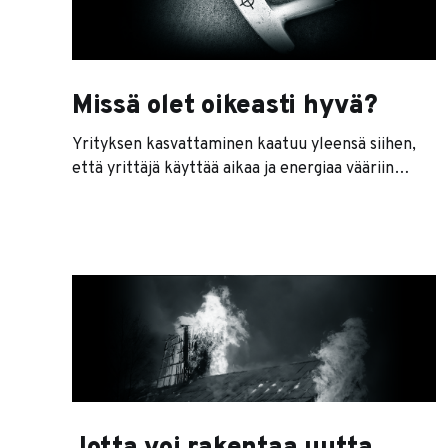
Missä olet oikeasti hyvä?
Yrityksen kasvattaminen kaatuu yleensä siihen,
että yrittäjä käyttää aikaa ja energiaa vääriin
asioihin. Väärillä asioilla tarkoitan asioita, jotka
eivät kasvata tai kehitä yritystä eteenpäin
yrityksenä. Tällaisia asioita ovat tyypillisesti
laskutettava työ, kaikenlaisten kuittien
etsiminen, asiakaspalvelupyyntöihin vastailu,
tarjousten kirjoitusvirheiden korjailu, netin
korjaaminen ja töiden perään kysely. Ne ovat
tietenkin asioita, joiden