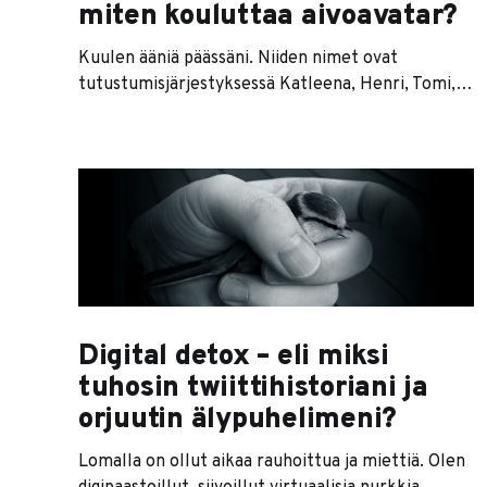
miten kouluttaa aivoavatar?
Kuulen ääniä päässäni. Niiden nimet ovat
tutustumisjärjestyksessä Katleena, Henri, Tomi,
Herkko, Jussi, Jari, Kim ja Siiri. Ne eivät ole
tietenkään koko ajan äänessä, vaan jokainen avaa
suunsa aina, kun olen tekemässä jotain niiden
mielestä tyhmää. Eivätkä äänet tietenkään ole
todellisia… paitsi että ne ovat. Tavallaan. Ihminen
oppii parhaiten apinoimalla. Tietenkään
Digital detox – eli miksi
tuhosin twiittihistoriani ja
orjuutin älypuhelimeni?
Lomalla on ollut aikaa rauhoittua ja miettiä. Olen