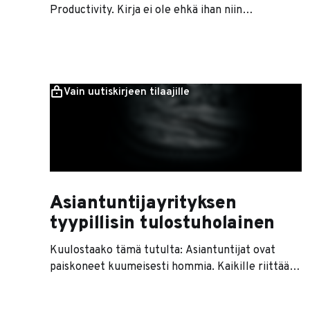
Productivity. Kirja ei ole ehkä ihan niin
timanttinen kuin Newportin aikaisemmat teokset,
mutta teos on siltikin yksi parhaista
tuottavuuteen liittyvistä kirjoista pitkään aikaan.
Suosittelen että sinäkin pistät kirjan
Vain uutiskirjeen tilaajille
lukulistallesi. Jos kirjan sanomaa haluaa tiivistää
liikoja spoilaamatta, parempaan tietotyön laatuun
pääsee yleensä tekemällä vähemmän
Asiantuntijayrityksen
tyypillisin tulostuholainen
Kuulostaako tämä tutulta: Asiantuntijat ovat
paiskoneet kuumeisesti hommia. Kaikille riittää
töitä, projektit vaikuttavat helpoilta ja
liidiputkestakin puskee tasaisesti uutta kauppaa.