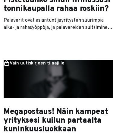
Pistetäänkö sinun firmassasi
tonnikaupalla rahaa roskiin?
Palaverit ovat asiantuntijayritysten suurimpia
aika- ja rahasyöppöjä, ja palavereiden suitsiminen
on eräs helpoimpia tapoja tehostaa yrityksen
toimintaa ja parantaa työrauhaa. Valitettavasti
jokaisessa yrityksessä on ihmisiä, jotka tykkäävät
tuhlata kaikkien muiden aikaa järjestämällä
Vain uutiskirjeen tilaajille
tarpeettomia tai tarpeettoman pitkiä palavereja.
Tämä ei ole sinällään ihme: palaverit ovat
tehokkain paikka näytellä työntekoa isolle
joukolle
Megapostaus! Näin kampeat
yrityksesi kuilun partaalta
kuninkuusluokkaan