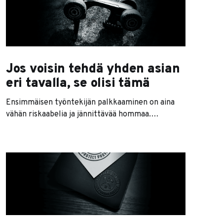
aikaa palaa kaikkeen turhaan. Voisi kuvitella, että
aikaa menee hukkaan ”vain
Jos voisin tehdä yhden asian
eri tavalla, se olisi tämä
Ensimmäisen työntekijän palkkaaminen on aina
vähän riskaabelia ja jännittävää hommaa.
Pääsääntöisesti aloittelevat yrittäjät ovat
valitettavan surkeita rekryäjiä, eikä huteja voi
aina välttää. En ole tässä mitenkään poikkeus.
Myös minun yrittäjäurani aikana on tullut
kohellettua kaikenlaisia kämmejä, mutta
selkeästi suurin sähellykseni liittyi
rekrytointeihin. Ja jos nyt saisin tehdä jotain
toisin, ensimmäinen