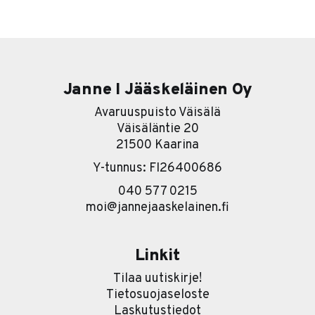
että kone lähtee taas käyntiin. Ongelma on siinä, että se
ei välttämättä ole sinun koneesi. Se on asiakkaiden,
työntekijöiden, kumppanien, alihankkijoiden ja kaikkien
Janne I Jääskeläinen Oy
Avaruuspuisto Väisälä
Väisäläntie 20
21500 Kaarina
Y-tunnus: FI26400686
040 577 0215
moi@jannejaaskelainen.fi
Linkit
Tilaa uutiskirje!
Tietosuojaseloste
Laskutustiedot