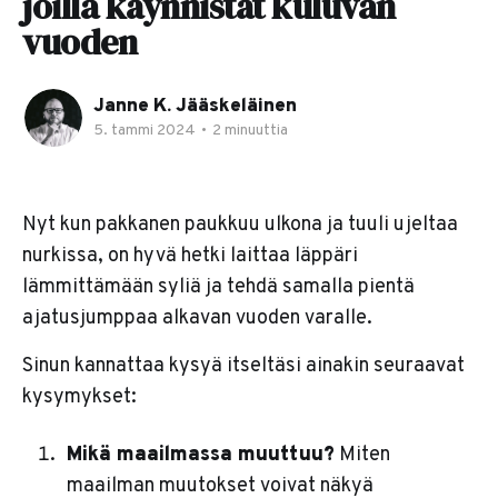
joilla käynnistät kuluvan
vuoden
Janne K. Jääskeläinen
5. tammi 2024
•
2 minuuttia
Nyt kun pakkanen paukkuu ulkona ja tuuli ujeltaa
nurkissa, on hyvä hetki laittaa läppäri
lämmittämään syliä ja tehdä samalla pientä
ajatusjumppaa alkavan vuoden varalle.
Sinun kannattaa kysyä itseltäsi ainakin seuraavat
kysymykset:
Mikä maailmassa muuttuu?
Miten
maailman muutokset voivat näkyä