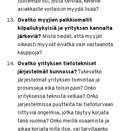
tuotematriisi, josta selviää, kenelle
asiakkaille voitaisiin myydä lisää?
Ovatko myyjien palkkiomallit
kilpailukykyisiä ja yrityksen kannalta
järkeviä?
Mistä tiedät, että myyjät
oikeasti myyvät eivätkä vain vastaanota
kauppoja?
Ovatko yrityksen tietotekniset
järjestelmät kunnossa?
Tukevatko
järjestelmät yrityksen toimintaa ja
prosesseja eikä toisin päin? Onko
yrityksessä teknistä velkaa? Onko
järjestelmissä puutteita tai tietoturvaan
liittyviä ongelmia, jotka täytyy korjata
tänä vuonna? Onko meillä osaamista ja
aikaa korjata niitä itse, vai tarvitaanko