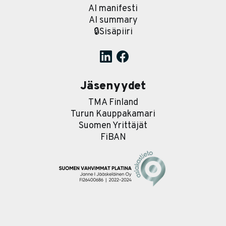
AI manifesti
AI summary
🔒Sisäpiiri
Jäsenyydet
TMA Finland
Turun Kauppakamari
Suomen Yrittäjät
FiBAN