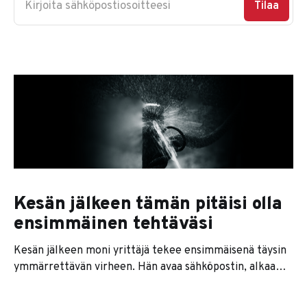
Kirjoita sähköpostiosoitteesi
Tilaa
Kesän jälkeen tämän pitäisi olla
ensimmäinen tehtäväsi
Kesän jälkeen moni yrittäjä tekee ensimmäisenä täysin
ymmärrettävän virheen. Hän avaa sähköpostin, alkaa
vastata viesteihin, kaivaa keväältä jääneet rästit esiin ja
sopii ensimmäiset palaverit takaisin kalenteriin. Tuntuu,