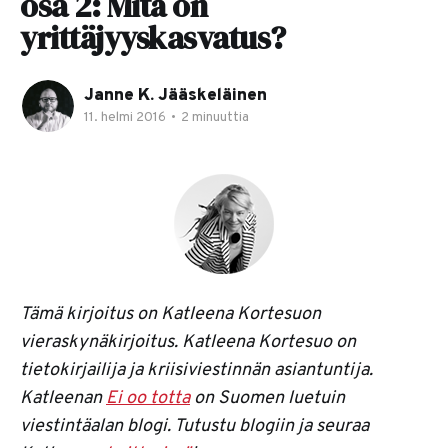
osa 2: Mitä on
yrittäjyyskasvatus?
Janne K. Jääskeläinen
11. helmi 2016
•
2 minuuttia
Tämä kirjoitus on Katleena Kortesuon
vieraskynäkirjoitus. Katleena Kortesuo on
tietokirjailija ja kriisiviestinnän asiantuntija.
Katleenan
Ei oo totta
on Suomen luetuin
viestintäalan blogi. Tutustu blogiin ja seuraa