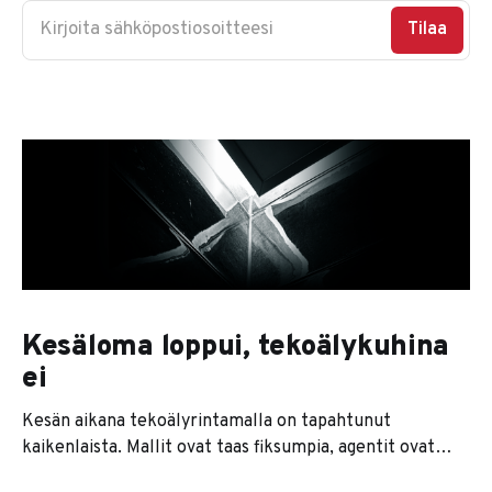
Kirjoita sähköpostiosoitteesi
Tilaa
Kesäloma loppui, tekoälykuhina
ei
Kesän aikana tekoälyrintamalla on tapahtunut
kaikenlaista. Mallit ovat taas fiksumpia, agentit ovat
kaikkien huulilla ja jokainen softatalo lupaa nyt