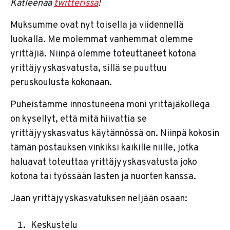
Katleenaa
twitterissä
!
Muksumme ovat nyt toisella ja viidennellä
luokalla. Me molemmat vanhemmat olemme
yrittäjiä. Niinpä olemme toteuttaneet kotona
yrittäjyyskasvatusta, sillä se puuttuu
peruskoulusta kokonaan.
Puheistamme innostuneena moni yrittäjäkollega
on kysellyt, että mitä hiivattia se
yrittäjyyskasvatus käytännössä on. Niinpä kokosin
tämän postauksen vinkiksi kaikille niille, jotka
haluavat toteuttaa yrittäjyyskasvatusta joko
kotona tai työssään lasten ja nuorten kanssa.
Jaan yrittäjyyskasvatuksen neljään osaan:
Keskustelu