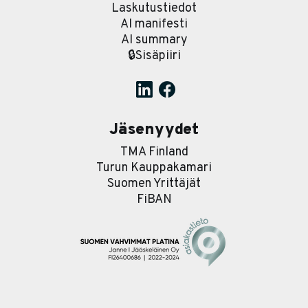
Laskutustiedot
AI manifesti
AI summary
🔒Sisäpiiri
Jäsenyydet
TMA Finland
Turun Kauppakamari
Suomen Yrittäjät
FiBAN