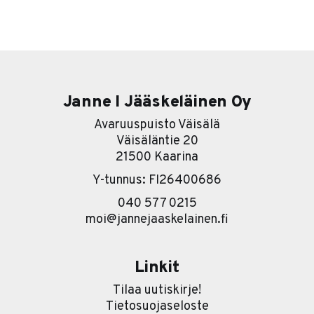
jonkinlaista agenttiversiota tuotteestaan. Se on se
pintakerros. Sen alla on paljon kiinnostavampi tarina. Ja
se tarina on karu. Useimmat yritykset lähtevät
nimittäin liikkeelle työkalu edellä. Eli ostetaan ensin
softa ja sitten
Janne I Jääskeläinen Oy
Avaruuspuisto Väisälä
Väisäläntie 20
21500 Kaarina
Y-tunnus: FI26400686
040 577 0215
moi@jannejaaskelainen.fi
Linkit
Tilaa uutiskirje!
Tietosuojaseloste