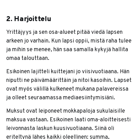
2. Harjoittelu
Yrittäjyys ja sen osa-alueet pitää viedä lapsen
arkeen jo varhain. Kun lapsi oppii, mistä raha tulee
ja mihin se menee, hän saa samalla kykyjä hallita
omaa talouttaan.
Esikoinen lajitteli kuittejani jo viisivuotiaana. Hän
niputti ne päivämäärittäin ja nitoi kasoihin. Lapset
ovat myös välillä kulkeneet mukana palavereissa
ja olleet seuraamassa mediaesiintymisiäni.
Muksut ovat leiponeet mokkapaloja sukulaisille
maksua vastaan. Esikoinen laati oma-aloitteisesti
leivonnasta laskun kuusivuotiaana. Siinä oli
eriteltynä lähes kaikki oleellinen: summa,