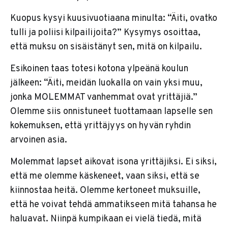
Kuopus kysyi kuusivuotiaana minulta: “Äiti, ovatko
tulli ja poliisi kilpailijoita?” Kysymys osoittaa,
että muksu on sisäistänyt sen, mitä on kilpailu.
Esikoinen taas totesi kotona ylpeänä koulun
jälkeen: “Äiti, meidän luokalla on vain yksi muu,
jonka MOLEMMAT vanhemmat ovat yrittäjiä.”
Olemme siis onnistuneet tuottamaan lapselle sen
kokemuksen, että yrittäjyys on hyvän ryhdin
arvoinen asia.
Molemmat lapset aikovat isona yrittäjiksi. Ei siksi,
että me olemme käskeneet, vaan siksi, että se
kiinnostaa heitä. Olemme kertoneet muksuille,
että he voivat tehdä ammatikseen mitä tahansa he
haluavat. Niinpä kumpikaan ei vielä tiedä, mitä