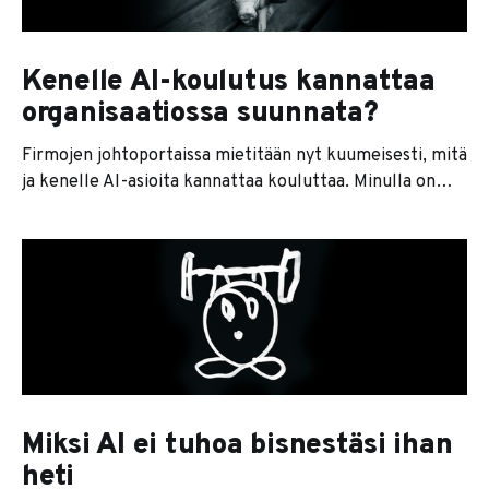
työn
Kenelle AI-koulutus kannattaa
organisaatiossa suunnata?
Firmojen johtoportaissa mietitään nyt kuumeisesti, mitä
ja kenelle AI-asioita kannattaa kouluttaa. Minulla on
asiasta hieman valtavirrasta poikkeava näkemys.
Mielestäni nimittäin AI-koulutuksen resurssit kannattaa
yrityksessä suunnata (tässä järjestyksessä): * Sinulle.
Tämän pitäisi olla itsestäänselvää, mutta jos sinä et
ymmärrä, mistä puhutaan, olet täysin muiden armoilla.
Oman AI-kyvykkyytesi rakentaminen mahdollisimman
Miksi AI ei tuhoa bisnestäsi ihan
heti