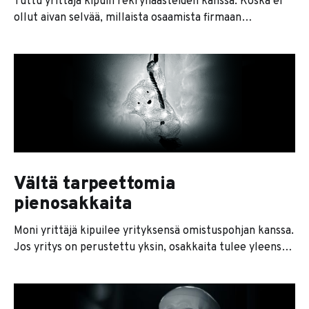
Tuttu yrittäjä kipuili rekryhaasteiden kanssa. Koska ei
ollut aivan selvää, millaista osaamista firmaan
tarvittaisiin, piirtelin avuksi tällaisen nelikentän valintaa
helpottamaan: Vaaka-akselilla on substanssiosaaminen
eli se tietotaito, joka on välttämätöntä työn
tekemiseen tiimin sisällä. Mitä enemmän oikealle
mennään, sitä vaikeampaa osaajia on löytää, ja sitä
kovempi on työvoiman hinta. Pystyakselilla
Vältä tarpeettomia
pienosakkaita
Moni yrittäjä kipuilee yrityksensä omistuspohjan kanssa.
Jos yritys on perustettu yksin, osakkaita tulee yleensä
mukaan vasta siinä vaiheessa, kun alkuvaiheen
pahimmat karikot on väistelty ja kassaan alkaa kertyä
ylimääräistä. Jos yritys on jo alkuvaiheessa perustettu