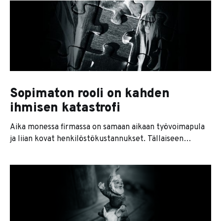
lähdekoodin ja rakensin sen tekoälyavusteisesti alusta
saakka uusiksi. Karsin sisällöstä sellaiset
toiminnallisuudet, joilla en nähnyt mitään arvoa. Sen
jälkeen olen lisäillyt
Sopimaton rooli on kahden
ihmisen katastrofi
Aika monessa firmassa on samaan aikaan työvoimapula
ja liian kovat henkilöstökustannukset. Tällaiseen
tilanteeseen päädytään vähän niin kuin itsestään. Kun
aikaa kuluu, ihmisten osaaminen väljähtää. Mitä
nopeammin ympäröivä maailma muuttuu, sitä
tärkeämpää olisi, että organisaation ihmisten
muuttumiskyky pysyisi mukana. Mutta ihmiset kun ovat
ihmisiä, eivät koneita. Siksipä osa ihmisistä kehittyy