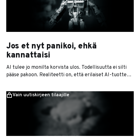
etsiminen, asiakaspalvelupyyntöihin vastailu, tarjousten
kirjoitusvirheiden korjailu, netin korjaaminen ja töiden
perään kysely. Ne ovat tietenkin asioita, joiden
Jos et nyt panikoi, ehkä
kannattaisi
AI tulee jo monilta korvista ulos. Todellisuutta ei silti
pääse pakoon. Realiteetti on, että erilaiset AI-tuotteet
pistävät nyt hurjaa vauhtia markkinoita uusiksi. Jos
yrityksesi ei ole mukana muutoksessa, kilpailijat
Vain uutiskirjeen tilaajille
käärivät voitot. Meneillään on markkinoiden uusjako.
Yrityksesi ei ehkä koe vaikutuksia juuri nyt, ensi viikolla
tai vielä tänä vuonna. Yrityksesi