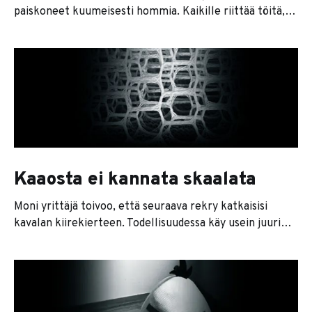
paiskoneet kuumeisesti hommia. Kaikille riittää töitä,
projektit vaikuttavat helpoilta ja liidiputkestakin
puskee tasaisesti uutta kauppaa. Jokin kuitenkin
mättää: projektit eivät valmistu ajallaan, asiakkaat
kyselevät toimitusten perään ja laskuista läpsyy
reklamaatioita. Kassan pohja häämöttää uhkaavasti,
eikä tuloskaan näytä hyvältä. Missä vika? Näkemättä
firmaa uskallan arvata, että
Kaaosta ei kannata skaalata
Moni yrittäjä toivoo, että seuraava rekry katkaisisi
kavalan kiirekierteen. Todellisuudessa käy usein juuri
päinvastoin. Kalenteri täyttyy palavereista,
pikaviestimet huutavat punaisena, sähköposteja tulee
enemmän kuin koskaan, ja lopulta pienemmätkin
päätökset palaavat takaisin yrittäjän pöydälle. Jaiks.
Eihän tämän näin pitänyt mennä. Ongelma ei yleensä ole