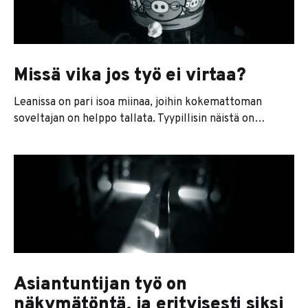
lausahduksen konsulttikaveriltani): 1. taloudellista
kannattavuutta ja
Missä vika jos työ ei virtaa?
Leanissa on pari isoa miinaa, joihin kokemattoman
soveltajan on helppo tallata. Tyypillisin näistä on
pullonkaulateoria. Tämä johtuu siitä, että prosessi ja
tekijät menevät sekaisin. Joskus ne ovat sama asia,
mutta eivät läheskään aina. Jos tällaista tilannetta
lähtee korjaamaan sokeasti, päätyy helposti korjaamaan
aivan vääriä asioita. Kuvitellaan, että meillä on firma,
Asiantuntijan työ on
näkymätöntä, ja erityisesti siksi