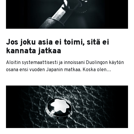
Tämän vallan muoto on helppo tunnistaa. Jarruvaltaa
taas on jokaisella, joka
Jos joku asia ei toimi, sitä ei
kannata jatkaa
Aloitin systemaattisesti ja innoissani Duolingon käytön
osana ensi vuoden Japanin matkaa. Koska olen
neuroottinen rutiini-ihminen, Duolingon ottaminen
osaksi aamupunnerruksista ja meditoinnista koostuvaa
aamurutiinia oli melko yksinkertaista. Jaksoin
Duolingoa kuitenkin vain 295 päivää. Ei siksi, etteikö
japanin kielen opettelu olisi kiinnostanut, vaan siksi,
että Duolingo alkoi ottaa päähän. Olen aina