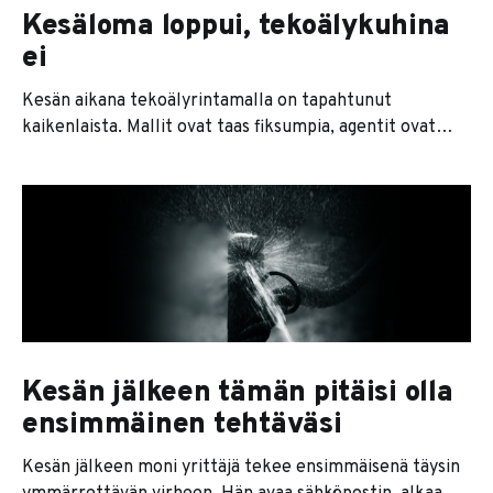
Kesäloma loppui, tekoälykuhina
ei
Kesän aikana tekoälyrintamalla on tapahtunut
kaikenlaista. Mallit ovat taas fiksumpia, agentit ovat
kaikkien huulilla ja jokainen softatalo lupaa nyt
jonkinlaista agenttiversiota tuotteestaan. Se on se
pintakerros. Sen alla on paljon kiinnostavampi tarina. Ja
se tarina on karu. Useimmat yritykset lähtevät
nimittäin liikkeelle työkalu edellä. Eli ostetaan ensin
softa ja sitten
Kesän jälkeen tämän pitäisi olla
ensimmäinen tehtäväsi
Kesän jälkeen moni yrittäjä tekee ensimmäisenä täysin