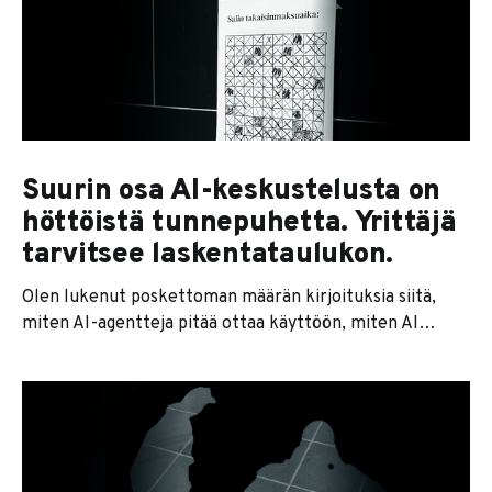
yksilö pystyy projisoimaan voimaa moninkertaisesti
lähtötasoaan paremmin jonkun apuvälineen avulla.
Ensimmäisten kädellisten kahinoissa turpaan pistettiin
nyrkeillä ja hampailla, kunnes joku keksi
Suurin osa AI-keskustelusta on
höttöistä tunnepuhetta. Yrittäjä
tarvitsee laskentataulukon.
Olen lukenut poskettoman määrän kirjoituksia siitä,
miten AI-agentteja pitää ottaa käyttöön, miten AI
koulutetaan henkilöstölle ja miten ihmisiä pitää
taputtaa päähän uuden teknologiamurroksen aattona.
Suurin osa kirjoituksista keskittyy joko yksittäisestä
työkalusta intoiluun tai ihmisyyden ytimen etsimiseen
omasta navasta. Muutos on suuri, tunteet ovat pinnassa,
ja jokainen haluaa sanoa jotain