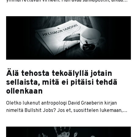
ymmärrettävän virheen. Hän avaa sähköpostin, alkaa
vastata viesteihin, kaivaa keväältä jääneet rästit esiin ja
sopii ensimmäiset palaverit takaisin kalenteriin. Tuntuu,
että kone lähtee taas käyntiin. Ongelma on siinä, että se
ei välttämättä ole sinun koneesi. Se on asiakkaiden,
työntekijöiden, kumppanien, alihankkijoiden ja kaikkien
Älä tehosta tekoälyllä jotain
sellaista, mitä ei pitäisi tehdä
ollenkaan
Oletko lukenut antropologi David Graeberin kirjan
nimeltä Bullshit Jobs? Jos et, suosittelen lukemaan,
sillä kirja on erityisen olennainen näin AI-aikakaudella.
Kirjan keskeisin teema on se, että moderni työelämä
sisältää paljon turhia työtehtäviä, joilla ei ole mitään