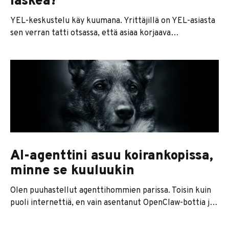
laskea?
YEL-keskustelu käy kuumana. Yrittäjillä on YEL-asiasta
sen verran tatti otsassa, että asiaa korjaava
kansalaisaloite sai kolmessa päivässä vaaditut 50 000
ääntä. Eikä ihme. YEL on järjestelmänä rikki, ja se ajaa
yrityksiä konkreettisesti konkurssiin. Ja mikä
pahempaa, se rapauttaa uskoa tulevaisuuteen ja haluun
yrittää. Koska YELin ongelmat eivät koske
AI-agenttini asuu koirankopissa,
minne se kuuluukin
Olen puuhastellut agenttihommien parissa. Toisin kuin
puoli internettiä, en vain asentanut OpenClaw-bottia ja
antanut sille kaikkia avaimia digitaaliseen elämääni. Tein
jotain eri tavalla. Ensinnäkin otin OpenClaw'n