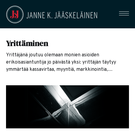
Yrittäminen
Yrittäjänä joutuu olemaan monien asioiden
erikoisasiantuntija jo päivästä yksi: yrittäjän täytyy
ymmärtää kassavirtaa, myyntiä, markkinointia,
viestintää, verotusta, lainsäädäntöä ja ihmisten
johtamista jo ennen kuin itse työhön saakka edes
päästään. Näissä kirjoituksissa keskityn enimmäkseen
yrittäjän korvien välisen maailman ronkkimiseen,
perustuen omiin kokemuksiini. Olen tehnyt
menestyneen exitin ja kirjoittanut aiheesta kirjan, jotta
sinun ei tarvitsisi toistaa kaikkia omia virheitän.