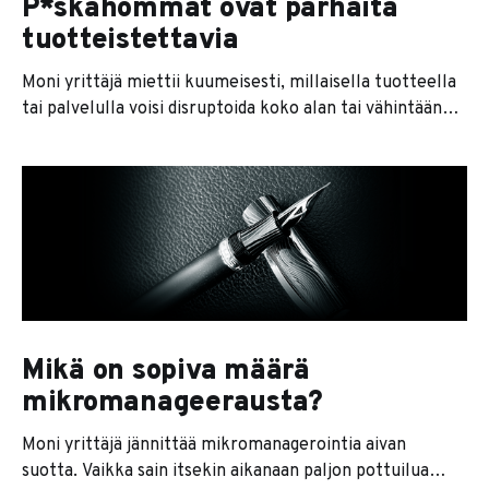
P*skahommat ovat parhaita
tuotteistettavia
Moni yrittäjä miettii kuumeisesti, millaisella tuotteella
tai palvelulla voisi disruptoida koko alan tai vähintään
muuttaa maailmaa. Mielessä pyörivät julkisuutta
saaneet yrittäjäsankarit ja mahtavat menestystarinat.
Massia pitäisi kääriä jollain kivalla keksinnöllä tai
oivalluksella, josta voisi sitten kertoa
yrittäjäkinkereiden lavalla tai lehtihaastatteluissa.
Joskus ajatus jalostuu jopa yritykseksi saakka.
Pahimmassa tapauksessa yrittäjä pistää
Mikä on sopiva määrä
mikromanageerausta?
Moni yrittäjä jännittää mikromanagerointia aivan
suotta. Vaikka sain itsekin aikanaan paljon pottuilua