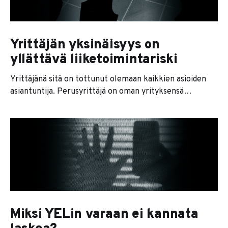
Yrittäjän yksinäisyys on
yllättävä liiketoimintariski
Yrittäjänä sitä on tottunut olemaan kaikkien asioiden
asiantuntija. Perusyrittäjä on oman yrityksensä
substanssiosaamisen lisäksi asiantuntija niin myynnissä,
markkinoinnissa, kirjanpidossa, työturvallisuudessa, HR-
asioissa, sääntelyssä, verotuksessa kuin lakiasioissakin.
No, vitsit sikseen, vaikka tuossa läpässä paljon onkin
totuuspohjaa erityisesti näin AI-avusteisten työkalujen
nousukautena. Yrittäjänä nimittäin joutuu
käsittelemään noita asioita arjessa koko ajan,
Miksi YELin varaan ei kannata