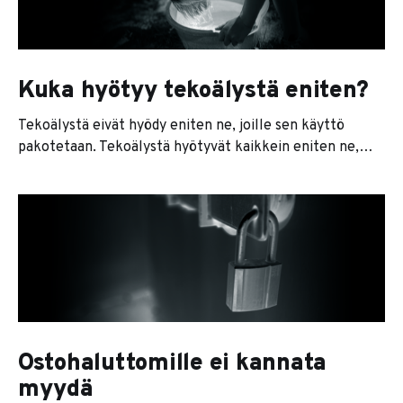
ja integraatiosuunnitelma. Jokainen osa on
ennustettava. Jos teet asiat oikeassa järjestyksessä ja
Kuka hyötyy tekoälystä eniten?
Tekoälystä eivät hyödy eniten ne, joille sen käyttö
pakotetaan. Tekoälystä hyötyvät kaikkein eniten ne,
jotka sitä haluavat oikeasti käyttää. Tämä kuulostaa
vähän itsestäänselvyydeltä, mutta käytännössä
yrityksissä toimitaan usein juuri päinvastoin. Joka kerta
kun uusi teknologia yleistyy, kuulemme samat
lupaukset: "Tämä uusi teknologia muuttaa kaiken."
"Mikään ei ole
Ostohaluttomille ei kannata
myydä