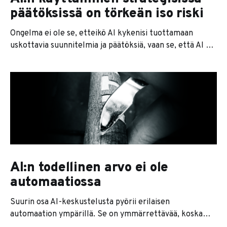
päätöksissä on törkeän iso riski
Ongelma ei ole se, etteikö AI kykenisi tuottamaan
uskottavia suunnitelmia ja päätöksiä, vaan se, että AI on
mielistelevä järjestelmä, joka on optimoitu tuottamaan
hyviä keskusteluja, ei hyviä päätöksiä. Erityisen
haavoittuvassa asemassa ovat AI-myönteiset yrittäjät ja
johtajat, joilla ei ole luotettavaa neuvonantajaa tai
sparrauskumppania. Jos hallitus toimii yrityksessä vain
nimellisesti
AI:n todellinen arvo ei ole
automaatiossa
Suurin osa AI-keskustelusta pyörii erilaisen
automaation ympärillä. Se on ymmärrettävää, koska
automaatio on näkyvää ja helposti mitattavaa. Säästit