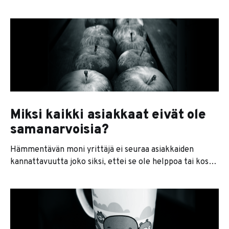
mikromanageroinnista ja tartuin joskus vähän turhankin
hanakasti yksittäisten työntekijöiden
tekemiseen, lopputulos oli yleensä aina parempi kuin
ilman puuttumista. Mikromanagerointi saatetaan
tietenkin kokea negatiivisesti, ja se voi johtaa
työntekijöiden turhautumiseen ja motivaation laskuun.
On kuitenkin tilanteita, joissa mikromanagerointi on
Miksi kaikki asiakkaat eivät ole
samanarvoisia?
Hämmentävän moni yrittäjä ei seuraa asiakkaiden
kannattavuutta joko siksi, ettei se ole helppoa tai koska
sitä ei nähdä tarpeelliseksi. Se on kuitenkin yksi
halvimmista ja nopeimmista keinoista parantaa firman
tulosta ja segmentoida yrityksen tarjontaa paremmin
kannattavien töiden suuntaan. Ensinnäkin on
kahdenlaista kannattavuutta (varastin tämän