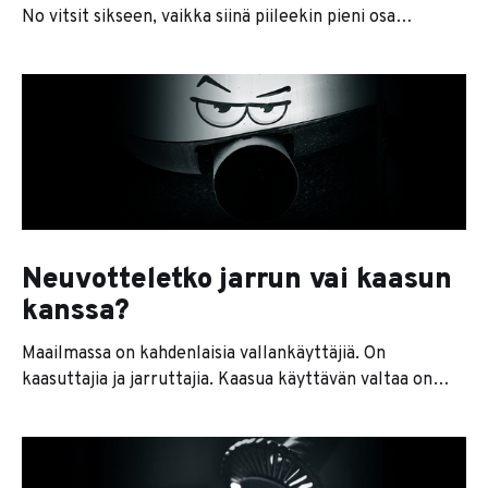
No vitsit sikseen, vaikka siinä piileekin pieni osa
totuutta. Todellinen syy löytyy jokaisen kotipeilistä.
Ajatellaan vaurautta yksinkertaisesti omaisuutena tai
varallisuutena, joka jää yksilölle elämiskulujen jälkeen.
Se voi olla perittyä omaisuutta, säästöjä, osakkeita,
kultaa, kryptoja tai vaikka sijoitusasunto, sellaista
omaisuutta, jota et tarvitse päivittäin,
Neuvotteletko jarrun vai kaasun
kanssa?
Maailmassa on kahdenlaisia vallankäyttäjiä. On
kaasuttajia ja jarruttajia. Kaasua käyttävän valtaa on
helppo ymmärtää. Jos käytät kaasuvaltaa, sinulla on
mahdollisuus sanoa "kyllä" jollekin asialle, tehdä
ostopäätöksiä, tilata palveluita, päättää suunnasta,
rekrytoida ihmisiä, ostaa liiketoimintoja ja niin edelleen.