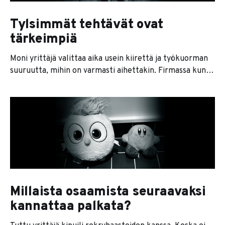
Tylsimmät tehtävät ovat
tärkeimpiä
Moni yrittäjä valittaa aika usein kiirettä ja työkuorman
suuruutta, mihin on varmasti aihettakin. Firmassa kun
on vaikka kuinka paljon asioita, joita pitää tehdä. Pitää
vastailla asiakkaille, johtaa projekteja, hakea
vessapaperia, torua törppöileviä työntekijöitä,
keskustella kirjanpitäjän kanssa, istuskella
kehityskeskusteluissa, tehdä markkinointia ja vaikka
ties mitä. Töitä on niin paljon, että pää
Millaista osaamista seuraavaksi
kannattaa palkata?