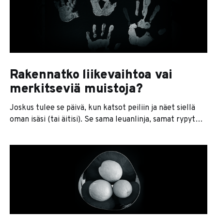
vaikutusta yhtään mihinkään. Tällaista työtä ovat
esimerkiksi tarpeettomien raporttien kirjoittaminen,
palavereissa istuminen ja
Rakennatko liikevaihtoa vai
merkitseviä muistoja?
Joskus tulee se päivä, kun katsot peiliin ja näet siellä
oman isäsi (tai äitisi). Se sama leuanlinja, samat rypyt
silmänurkissa, sama tapa rypistää otsaa ja niin edelleen.
Argh. Ei sille tietenkään mitään voi. Geenit ovat
geenejä, ja vuodet tekevät tehtävänsä. Sitä luulee
olevansa ikuisesti se nuori versio itsestään, kunnes
eräänä