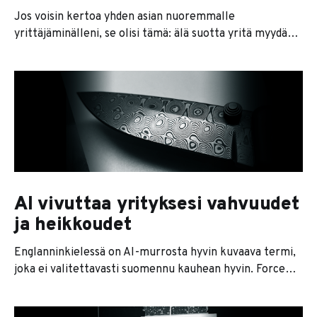
Jos voisin kertoa yhden asian nuoremmalle
yrittäjäminälleni, se olisi tämä: älä suotta yritä myydä
köyhille ja kipeille. Ensimmäisillä ei ole rahaa, ja toisten
kanssa tulee vain ongelmia. Siviilielämässä voi olla niin
sympaattinen kuin haluaa, mutta bisnestä ei voi
rakentaa sellaisten ihmisten varaan, joilla ei ole
maksukykyä tai -halua. Yrittäjät yrittävät
AI vivuttaa yrityksesi vahvuudet
ja heikkoudet
Englanninkielessä on AI-murrosta hyvin kuvaava termi,
joka ei valitettavasti suomennu kauhean hyvin. Force
multiplier kuvaa hyvin sitä, mitä AI tekee juuri nyt
markkinoilla. Force multiplier tarkoittaa tilannetta, kun