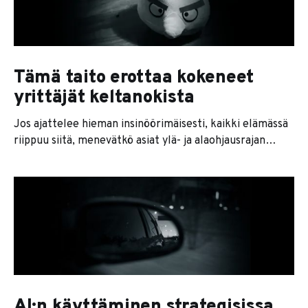
kuitenkaan ihmisissä. Ongelma on siinä, että yritys
Tämä taito erottaa kokeneet
yrittäjät keltanokista
Jos ajattelee hieman insinöörimäisesti, kaikki elämässä
riippuu siitä, menevätkö asiat ylä- ja alaohjausrajan
sisään. Jos on liian kylmä, kuolet. Jos on liian lämmin,
kuolet. Jos saat liian vähän vettä, kuolet janoon. Jos
saat liian paljon, hukut. Jos stressaa liian vähän,
tylsistyt. Jos stressaa liian paljon, palat loppuun. Sama
pätee yritykseesi.
AI:n käyttäminen strategisissa