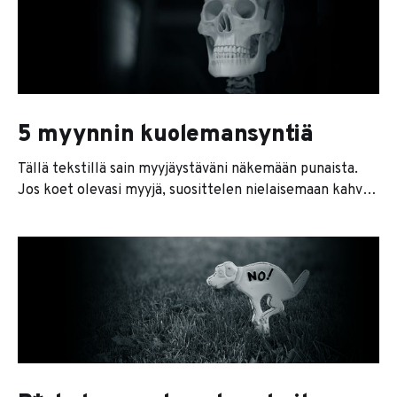
useamman osakkaan kesken, ongelmia on tyypillisesti
alkaa kertyä siinä vaiheessa, kun joku tai jotkut
osakkaista
5 myynnin kuolemansyntiä
Tällä tekstillä sain myyjäystäväni näkemään punaista.
Jos koet olevasi myyjä, suosittelen nielaisemaan kahvit
sisään ennen kuin jatkat lukemista. Myyminen on firman
tärkeimpiä toimintoja. Moni muu asia ratkeaa kuin
itsestään, kun myynti vetää kunnolla ja kassaan sataa
kahisevaa. Mutta asiakkaiden sisäänkelaaminen ei aina
ole yksinkertaista, ja monella yrittäjällä menevät
helposti aivan