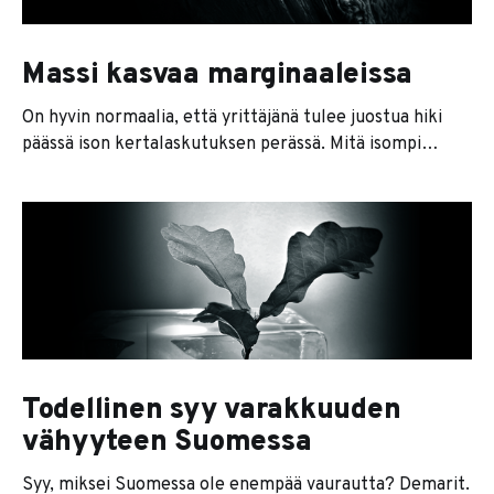
Massi kasvaa marginaaleissa
On hyvin normaalia, että yrittäjänä tulee juostua hiki
päässä ison kertalaskutuksen perässä. Mitä isompi
kertakauppasumma, sitä tärkeämmältä sen
kotiuttaminen tuntuu: * 20 000 euroa tuntuu
suuremmalta kuin 1 000 euroa kuukaudessa
jatkuvalaskutteisesti kahden vuoden ajalta. * 10 000
euroa tuntuu suuremmalta kuin 500 euroa
kuukausilaskutteisesti kahden vuoden ajalta. * 5 000
euroa tuntuu
Todellinen syy varakkuuden
vähyyteen Suomessa
Syy, miksei Suomessa ole enempää vaurautta? Demarit.