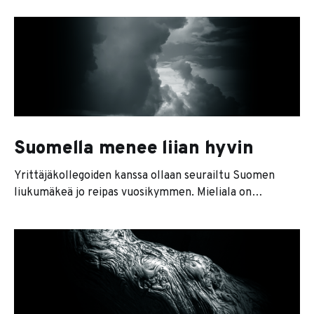
tarpeeksi ja oma palkka ei riitä elämiseen. Jokin ei siis
täsmää. Vika ei välttämättä ole lamassa tai kilpailijoissa.
Syy löytyy yleensä peilistä, ja se on joku
Suomella menee liian hyvin
Yrittäjäkollegoiden kanssa ollaan seurailtu Suomen
liukumäkeä jo reipas vuosikymmen. Mieliala on
vaihdellut epäuskon ja ärsyyntyneisyyden välillä.
Riittävän isot korjausliikkeet puuttuvat. Kaikki tärkeät
rakennemuutokset vesittyvät erilaisten
kampanjaviinerikerhojen istunnoissa. Äänestäminen ei
tunnu tuottavan minkäänlaisia tuloksia. Valtio nimeltä
Suomi ei ole enää ajamassa jyrkänteeltä alas. Ehei, tämä
on aivan väärä mielikuva. Valtio nimeltä