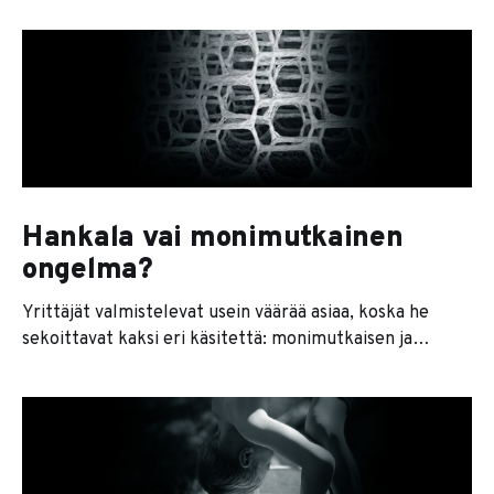
20 minuuttia. Poistit yhden vaiheen. Teit saman asian
nopeammin. Hienoa. "Nopeammin" ei kuitenkaan ole
sama asia kuin "paremmin". AI:n todellinen voima ei ole
toistossa. Se on
Hankala vai monimutkainen
ongelma?
Yrittäjät valmistelevat usein väärää asiaa, koska he
sekoittavat kaksi eri käsitettä: monimutkaisen ja
hankalan. Monimutkainen tarkoittaa paljon liikkuvia
mutta selkeitä osia. Hankala tarkoittaa paljon
epämääräisiä asioita. Yrityskauppa on monimutkainen
asia. Siihen kuuluu due diligence, arvonmääritys,
sopimusrakenteet, verosuunnittelu, rahoitusjärjestelyt