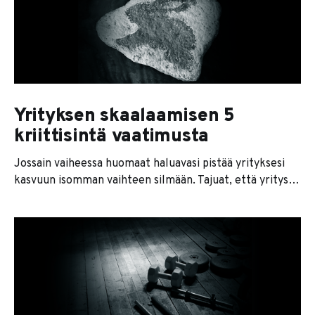
tekee työtä vuosikausia samalla henkilöstöllä ja
samoilla työkaluilla. Voisi olettaa, että
Yrityksen skaalaamisen 5
kriittisintä vaatimusta
Jossain vaiheessa huomaat haluavasi pistää yrityksesi
kasvuun isomman vaihteen silmään. Tajuat, että yritystä
pitäisi kasvattaa. Mutta miten se sitten onnistuu? Jos
haluat skaalata yritystäsi seuraavalle tasolle, nämä viisi
asiaa täytyy olla kunnossa: 1. Pohja 2. Delegointi 3.
Prosessit 4. Rekrytointi 5. Rahoitus Pohja Ensimmäinen
ja tärkein asia on, että yrityksen