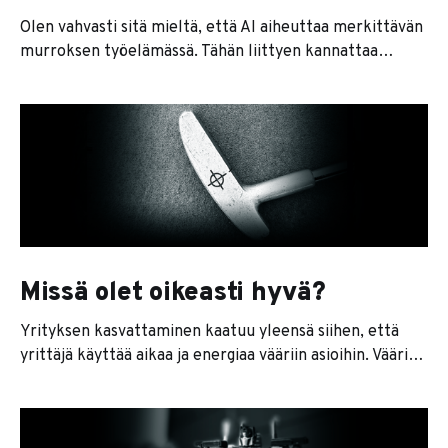
Olen vahvasti sitä mieltä, että AI aiheuttaa merkittävän
murroksen työelämässä. Tähän liittyen kannattaa
esimerkiksi lukea Anthropicin toimitusjohtajan pitkä
essee aiheesta. Jos haluat siitä lyhyen tiivistelmän,
suosittelen, että käytät tiivistelmän tekemiseen
esimerkiksi Google Notebook LLM:ää. Mutta kuinka
nopeasti muutos sitten tulee? Osassa bisneksistä
välittömästi, osassa hitaammin. Mutta on yksi vallihauta,
Missä olet oikeasti hyvä?
Yrityksen kasvattaminen kaatuu yleensä siihen, että
yrittäjä käyttää aikaa ja energiaa vääriin asioihin. Väärillä
asioilla tarkoitan asioita, jotka eivät kasvata tai kehitä
yritystä eteenpäin yrityksenä. Tällaisia asioita ovat
tyypillisesti laskutettava työ, kaikenlaisten kuittien