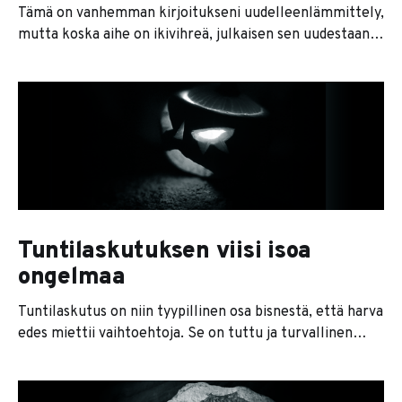
Tämä on vanhemman kirjoitukseni uudelleenlämmittely,
mutta koska aihe on ikivihreä, julkaisen sen uudestaan.
Jos olet joskus saanut pyyhkeitä viestinnän
vajavaisuudesta tai palautetta ettei yrityksessäsi ole
kauhean selkeää se mitä tehdään tai miksi, ota
käyttöön OKR:t eli okrit (Objectives and Key Results).
Okrit ovat alunperin Andy Groven luoma
tavoitejohtamismalli, jolla
Tuntilaskutuksen viisi isoa
ongelmaa
Tuntilaskutus on niin tyypillinen osa bisnestä, että harva
edes miettii vaihtoehtoja. Se on tuttu ja turvallinen
tapa, koska niinhän kaikki muutkin tekevät ja niin on
aina tehty. Tuntilaskutuksessa on kuitenkin viisi isoa
ongelmaa: 1. Arvonlisä sulaa. Kuvitellaan, että yritys