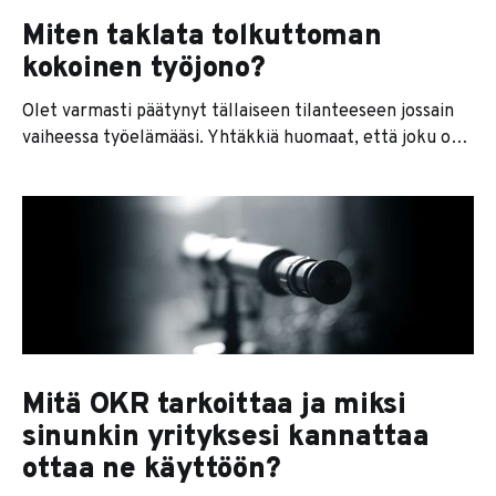
Miten taklata tolkuttoman
kokoinen työjono?
Olet varmasti päätynyt tällaiseen tilanteeseen jossain
vaiheessa työelämääsi. Yhtäkkiä huomaat, että joku osa
yrityksestäsi on aivan jumissa. Siis niin jumissa, että lisää
työtä vain tulee ovista ja ikkunoista sisään nopeammin
kuin mitä työtä valmistuu. Pahimmillaan tämä
tarkoittaa sitä, että osa työntekijöistä alkaa jo oireilla,
asiakkaista puhumattakaan. Joskus tilanne on niin
Mitä OKR tarkoittaa ja miksi
sinunkin yrityksesi kannattaa
ottaa ne käyttöön?