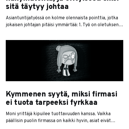
sitä täytyy johtaa
Asiantuntijatyössä on kolme olennaista pointtia, jotka
jokaisen johtajan pitäisi ymmärtää: 1. Työ on oletuksena
näkymätöntä ja se tapahtuu ihmisen korvien välissä. 2.
Työn olennainen tehokkuutta ja laatua ennakoiva
mittari on syvätyön määrä. 3. Jokaisen asiantuntijan
optimaalinen työntekoikkuna vaihtelee, eikä se juuri
koskaan noudata yrityksen työaikoja. Kun nämä asiat
yhdistetään tällaisen
Kymmenen syytä, miksi firmasi
ei tuota tarpeeksi fyrkkaa
Moni yrittäjä kipuilee tuottavuuden kanssa. Vaikka
päällisin puolin firmassa on kaikki hyvin, asiat eivät
jotenkin vaan etene. Kauppa ei käy, viivan alle ei jää