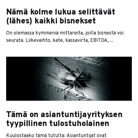
Nämä kolme lukua selittävät
(lähes) kaikki bisnekset
On olemassa kymmeniä mittareita, joilla bisnestä voi
seurata. Liikevaihto, kate, kassavirta, EBITDA,
käyttöaste, NPS. Loputon lista mittareita, joita
konsultit rakastavat ja yrittäjät kammoksuvat. Mutta
totuus on oikeasti aika paljon yksinkertaisempi. Lähes
jokainen bisnes selittyy nimittäin vain kolmella luvulla.
Kaikki muu on niiden seurausta tai kohinaa niiden
ympärillä. Ensimmäinen on uuden
Tämä on asiantuntijayrityksen
tyypillinen tulostuholainen
Kuulostaako tämä tutulta: Asiantuntijat ovat