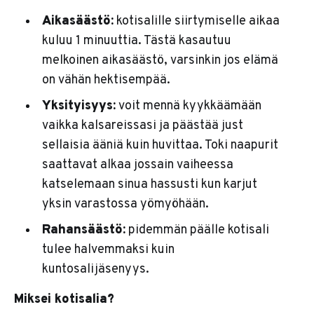
Aikasäästö:
kotisalille siirtymiselle aikaa
kuluu 1 minuuttia. Tästä kasautuu
melkoinen aikasäästö, varsinkin jos elämä
on vähän hektisempää.
Yksityisyys:
voit mennä kyykkäämään
vaikka kalsareissasi ja päästää just
sellaisia ääniä kuin huvittaa. Toki naapurit
saattavat alkaa jossain vaiheessa
katselemaan sinua hassusti kun karjut
yksin varastossa yömyöhään.
Rahansäästö:
pidemmän päälle kotisali
tulee halvemmaksi kuin
kuntosalijäsenyys.
Miksei kotisalia?