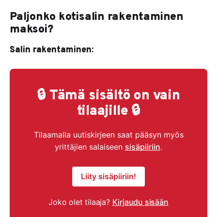
Paljonko kotisalin rakentaminen
maksoi?
Salin rakentaminen:
🔒 Tämä sisältö on vain
tilaajille 🔒
Tilaamalla uutiskirjeen saat pääsyn myös
yrittäjien salaiseen
sisäpiiriin
.
Liity sisäpiiriin!
Joko olet tilaaja?
Kirjaudu sisään