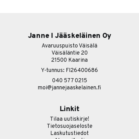
että kone lähtee taas käyntiin. Ongelma on siinä, että se
ei välttämättä ole sinun koneesi. Se on asiakkaiden,
työntekijöiden, kumppanien, alihankkijoiden ja kaikkien
Janne I Jääskeläinen Oy
Avaruuspuisto Väisälä
Väisäläntie 20
21500 Kaarina
Y-tunnus: FI26400686
040 577 0215
moi@jannejaaskelainen.fi
Linkit
Tilaa uutiskirje!
Tietosuojaseloste
Laskutustiedot