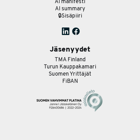
AI manifesti
AI summary
🔒Sisäpiiri
Jäsenyydet
TMA Finland
Turun Kauppakamari
Suomen Yrittäjät
FiBAN