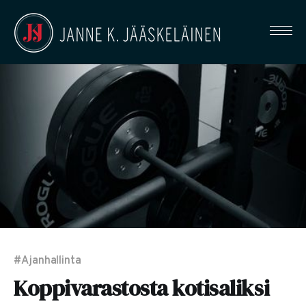
#Ajanhallinta
Koppivarastosta kotisaliksi