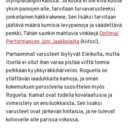
olympiatangon kanssa. Ja koska ei ole kiva kuolla
yksin painojen alle, tarvitaan turvavarusteeksi
jonkinlainen häkkirakenne. Sen lisäksi tarvitaan
jäätävä määrä kumisia levypainoja ja säädettävä
penkki. Tähän sainkin mahtavia vinkkejä
Optimal
Performancen Joni Jaakkolalta
(kiitos!).
Parhaimmat varusteet löytyvät Eleikolta, mutta
itsellä ei ollut ihan varaa pistää viittä tonnia
pelkkään kyykkyräkkihärveliin. Roguella on
yllättävän laadukkaita kamoja, ja oman
kokemuksen perusteella suosittelen myös
Rogueta. Kamat ovat todella kovalaatuisia ja
viimeistely on ensiluokkaista. Sen lisäksi
varusteet ovat järkevän hintaisia, ja ne tulevat
kotiovelle alle parissa viikossa.