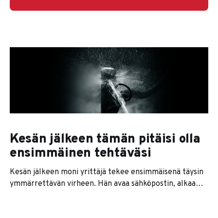
Kesän jälkeen tämän pitäisi olla
ensimmäinen tehtäväsi
Kesän jälkeen moni yrittäjä tekee ensimmäisenä täysin
ymmärrettävän virheen. Hän avaa sähköpostin, alkaa
vastata viesteihin, kaivaa keväältä jääneet rästit esiin ja
sopii ensimmäiset palaverit takaisin kalenteriin. Tuntuu,