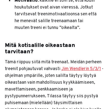
Motivaatio:
kaikille ei sovi se, että kodin
houkutukset ovat aivan vieressä. Jotkut
tarvitsevat treenimotivaatioonsa sen että
he menevät salille treenaamaan tai
muuten treeni ei tunnu ”oikealta”.
Mitä kotisalille oikeastaan
tarvitaan?
Tämä riippuu siitä mitä treenaat. Meidän perheen
treenit pohjautuvat vahvasti
Jim Wendlerin 5/3/1
-
ohjelman ympärille, joten salilta täytyy löytyä
oikeastaan vain mahdollisuus kyykkäämiseen,
mavettamiseen, penkkaamiseen ja
pystypunnerrukseen. Tilassa täytyy siis pystyä
puhisemaan (mielellään) täysimittaisen