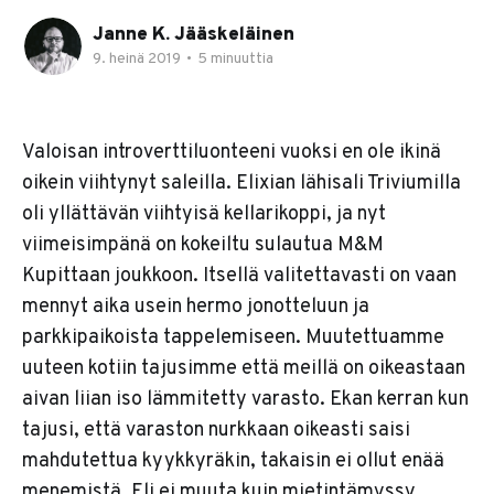
Janne K. Jääskeläinen
9. heinä 2019
•
5 minuuttia
Valoisan introverttiluonteeni vuoksi en ole ikinä
oikein viihtynyt saleilla. Elixian lähisali Triviumilla
oli yllättävän viihtyisä kellarikoppi, ja nyt
viimeisimpänä on kokeiltu sulautua M&M
Kupittaan joukkoon. Itsellä valitettavasti on vaan
mennyt aika usein hermo jonotteluun ja
parkkipaikoista tappelemiseen. Muutettuamme
uuteen kotiin tajusimme että meillä on oikeastaan
aivan liian iso lämmitetty varasto. Ekan kerran kun
tajusi, että varaston nurkkaan oikeasti saisi
mahdutettua kyykkyräkin, takaisin ei ollut enää
menemistä. Eli ei muuta kuin mietintämyssy