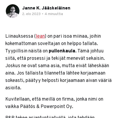
Janne K. Jääskeläinen
2. elo 2023
•
4 minuuttia
Liinauksessa (
lean
) on pari isoa miinaa, joihin
kokemattoman soveltajan on helppo tallata.
Tyypillisin näistä on
pullonkaula
. Tämä johtuu
siitä, että prosessi ja tekijät menevät sekaisin.
Joskus ne ovat sama asia, mutta eivät läheskään
aina. Jos tällaista tilannetta lähtee korjaamaan
sokeasti, päätyy helposti korjaamaan aivan vääriä
asioita.
Kuvitellaan, että meillä on firma, jonka nimi on
vaikka Päätös & Powerpoint Oy.