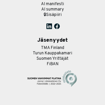
AI manifesti
AI summary
🔒Sisäpiiri
Jäsenyydet
TMA Finland
Turun Kauppakamari
Suomen Yrittäjät
FiBAN