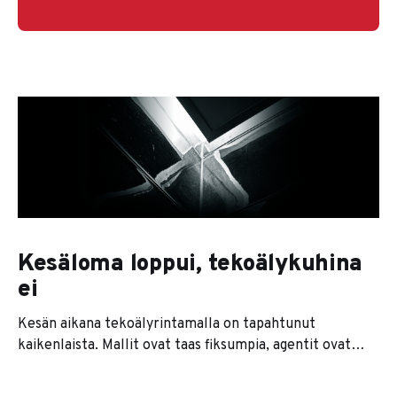
Kesäloma loppui, tekoälykuhina
ei
Kesän aikana tekoälyrintamalla on tapahtunut
kaikenlaista. Mallit ovat taas fiksumpia, agentit ovat
kaikkien huulilla ja jokainen softatalo lupaa nyt
jonkinlaista agenttiversiota tuotteestaan. Se on se