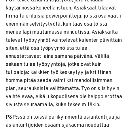
P&P tekee asiantuntijatyötä, jota tehdään
käytännössä koneella istuen. Asiakkaat tilaavat
firmalta erilaisia powerpointteja, joista osa vaatii
enemmän selvitystyötä, kun taas osa töistä
menee läpi muutamassa minuutissa. Asiakkailta
tulevat työpyynnöt vaihtelevat kalenteripäivittäin
siten, että osa työpyynnöistä tulee
ennustettavasti aina samana päivänä. Välillä
sekaan tulee työpyyntöjä, jotka ovat kuin
tulipaloja: kaikkien työ keskeytyy ja kriittinen
homma pitää saada valmiiksi mahdollisimman
pian, seurauksista välittämättä. Työ on siis hyvin
vaihtelevaa, eikä ulkopuolisena ole helppo erottaa
sivusta seuraamalla, kuka tekee mitäkin.
P&P:ssä on töissä parikymmentä asiantuntijaa ja
asiantuntijoiden osaamisjakauma noudattaa