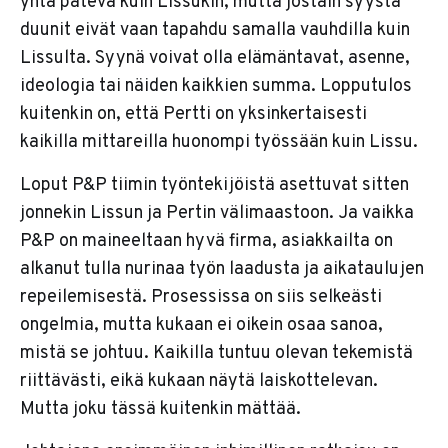
yhtä pätevä kuin Lissukin, mutta jostain syystä
duunit eivät vaan tapahdu samalla vauhdilla kuin
Lissulta. Syynä voivat olla elämäntavat, asenne,
ideologia tai näiden kaikkien summa. Lopputulos
kuitenkin on, että Pertti on yksinkertaisesti
kaikilla mittareilla huonompi työssään kuin Lissu.
Loput P&P tiimin työntekijöistä asettuvat sitten
jonnekin Lissun ja Pertin välimaastoon. Ja vaikka
P&P on maineeltaan hyvä firma, asiakkailta on
alkanut tulla nurinaa työn laadusta ja aikataulujen
repeilemisestä. Prosessissa on siis selkeästi
ongelmia, mutta kukaan ei oikein osaa sanoa,
mistä se johtuu. Kaikilla tuntuu olevan tekemistä
riittävästi, eikä kukaan näytä laiskottelevan.
Mutta joku tässä kuitenkin mättää.