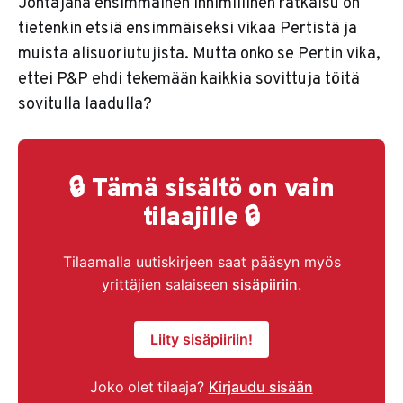
Johtajana ensimmäinen inhimillinen ratkaisu on
tietenkin etsiä ensimmäiseksi vikaa Pertistä ja
muista alisuoriutujista. Mutta onko se Pertin vika,
ettei P&P ehdi tekemään kaikkia sovittuja töitä
sovitulla laadulla?
🔒 Tämä sisältö on vain
tilaajille 🔒
Tilaamalla uutiskirjeen saat pääsyn myös
yrittäjien salaiseen
sisäpiiriin
.
Liity sisäpiiriin!
Joko olet tilaaja?
Kirjaudu sisään