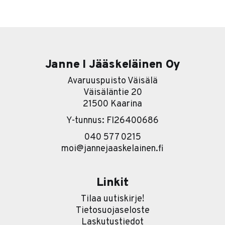
pintakerros. Sen alla on paljon kiinnostavampi tarina. Ja
se tarina on karu. Useimmat yritykset lähtevät
nimittäin liikkeelle työkalu edellä. Eli ostetaan ensin
softa ja sitten
Janne I Jääskeläinen Oy
Avaruuspuisto Väisälä
Väisäläntie 20
21500 Kaarina
Y-tunnus: FI26400686
040 577 0215
moi@jannejaaskelainen.fi
Linkit
Tilaa uutiskirje!
Tietosuojaseloste
Laskutustiedot