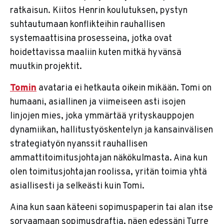
ratkaisun. Kiitos Henrin koulutuksen, pystyn
suhtautumaan konflikteihin rauhallisen
systemaattisina prosesseina, jotka ovat
hoidettavissa maaliin kuten mitkä hyvänsä
muutkin projektit.
Tomin
avataria ei hetkauta oikein mikään. Tomi on
humaani, asiallinen ja viimeiseen asti isojen
linjojen mies, joka ymmärtää yrityskauppojen
dynamiikan, hallitustyöskentelyn ja kansainvälisen
strategiatyön nyanssit rauhallisen
ammattitoimitusjohtajan näkökulmasta. Aina kun
olen toimitusjohtajan roolissa, yritän toimia yhtä
asiallisesti ja selkeästi kuin Tomi.
Aina kun saan käteeni sopimuspaperin tai alan itse
sorvaamaan sopimusdraftia, näen edessäni Turre