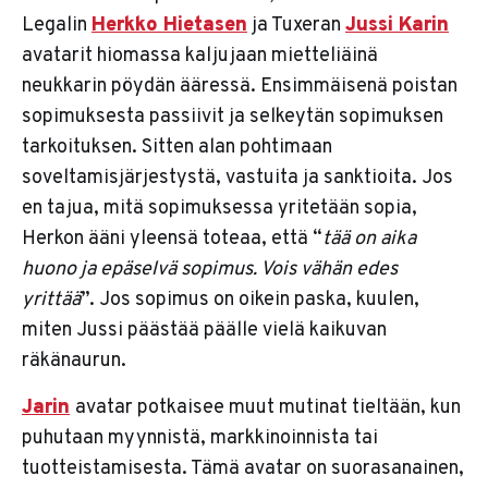
Legalin
Herkko Hietasen
ja Tuxeran
Jussi Karin
avatarit hiomassa kaljujaan mietteliäinä
neukkarin pöydän ääressä. Ensimmäisenä poistan
sopimuksesta passiivit ja selkeytän sopimuksen
tarkoituksen. Sitten alan pohtimaan
soveltamisjärjestystä, vastuita ja sanktioita. Jos
en tajua, mitä sopimuksessa yritetään sopia,
Herkon ääni yleensä toteaa, että “
tää on aika
huono ja epäselvä sopimus. Vois vähän edes
yrittää
”. Jos sopimus on oikein paska, kuulen,
miten Jussi päästää päälle vielä kaikuvan
räkänaurun.
Jarin
avatar potkaisee muut mutinat tieltään, kun
puhutaan myynnistä, markkinoinnista tai
tuotteistamisesta. Tämä avatar on suorasanainen,