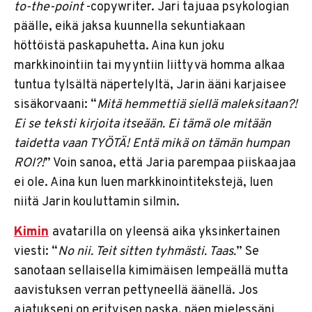
to-the-point
-copywriter. Jari tajuaa psykologian
päälle, eikä jaksa kuunnella sekuntiakaan
höttöistä paskapuhetta. Aina kun joku
markkinointiin tai myyntiin liittyvä homma alkaa
tuntua tylsältä näpertelyltä, Jarin ääni karjaisee
sisäkorvaani: “
Mitä hemmettiä siellä maleksitaan?!
Ei se teksti kirjoita itseään. Ei tämä ole mitään
taidetta vaan TYÖTÄ! Entä mikä on tämän humpan
ROI?!
” Voin sanoa, että Jaria parempaa piiskaajaa
ei ole. Aina kun luen markkinointitekstejä, luen
niitä Jarin kouluttamin silmin.
Kimin
avatarilla on yleensä aika yksinkertainen
viesti: “
No nii. Teit sitten tyhmästi. Taas.
” Se
sanotaan sellaisella kimimäisen lempeällä mutta
aavistuksen verran pettyneellä äänellä. Jos
ajatukseni on erityisen paska, näen mielessäni