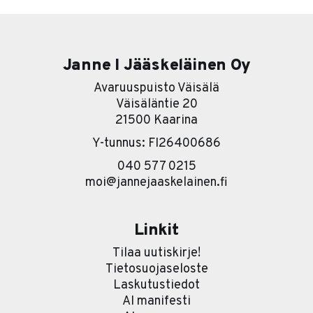
se tarina on karu. Useimmat yritykset lähtevät
nimittäin liikkeelle työkalu edellä. Eli ostetaan ensin
softa ja sitten
Janne I Jääskeläinen Oy
Avaruuspuisto Väisälä
Väisäläntie 20
21500 Kaarina
Y-tunnus: FI26400686
040 577 0215
moi@jannejaaskelainen.fi
Linkit
Tilaa uutiskirje!
Tietosuojaseloste
Laskutustiedot
AI manifesti