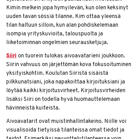
Kimin melkein jopa hymyilevän, kun olen keksinyt
uuden tavan sössiä tilanne. Kim ottaa yleensä
tilan haltuun silloin, kun alan pohdiskelemaan
isompia yrityskuvioita, talouspuolta ja
liiketoiminnan ongelmien seurausketjuja.
Siiri
on tuorein tulokas aivoavatarieni joukkoon.
Siirin vahvuus on järjettömän kova fokusoituminen
yksityiskohtiin. Koulutan Siiristä sisäistä
pilkkunatsiani, joka napakoittaa kirjoituksiani ja
löytää kaikki kirjoitusvirheet. Kirjoitusvirheiden
lisäksi Siiri on todella hyvä huomauttelemaan
hävinneistä kuiteista.
Aivoavatarit ovat muistinhallintakeino. Niille voi
visualisoida tietyissä tilanteissa omat tiedot ja
taidot. Esimerkiksi neuvottelutilanteessa voin