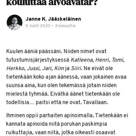
kouluttaa aivoavatar?
Janne K. Jääskeläinen
9. huhti 2020
•
3 minuuttia
Kuulen ääniä päässäni. Niiden nimet ovat
tutustumisjärjestyksessä
Katleena
,
Henri
,
Tomi
,
Herkko
,
Jussi
,
Jari
,
Kim
ja
Siiri
. Ne eivät ole
tietenkään koko ajan äänessä, vaan jokainen avaa
suunsa aina, kun olen tekemässä jotain niiden
mielestä tyhmää. Eivätkä äänet tietenkään ole
todellisia… paitsi että ne ovat. Tavallaan.
Ihminen oppii parhaiten apinoimalla. Tietenkään ei
kannata apinoida niitä porukan paskimpia
ruikuttajia, vaan niitä, jotka oikeasti osaavat