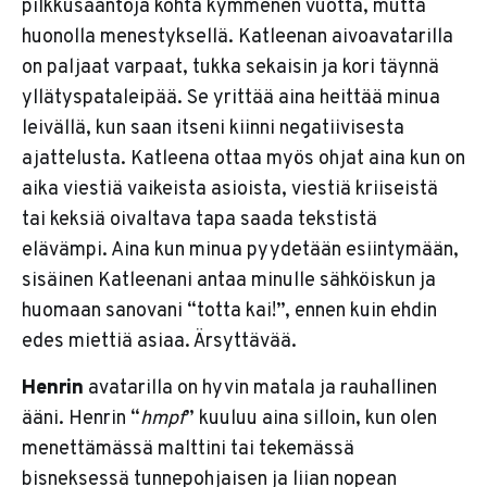
pilkkusääntöjä kohta kymmenen vuotta, mutta
huonolla menestyksellä. Katleenan aivoavatarilla
on paljaat varpaat, tukka sekaisin ja kori täynnä
yllätyspataleipää. Se yrittää aina heittää minua
leivällä, kun saan itseni kiinni negatiivisesta
ajattelusta. Katleena ottaa myös ohjat aina kun on
aika viestiä vaikeista asioista, viestiä kriiseistä
tai keksiä oivaltava tapa saada tekstistä
elävämpi. Aina kun minua pyydetään esiintymään,
sisäinen Katleenani antaa minulle sähköiskun ja
huomaan sanovani “totta kai!”, ennen kuin ehdin
edes miettiä asiaa. Ärsyttävää.
Henrin
avatarilla on hyvin matala ja rauhallinen
ääni. Henrin “
hmpf
” kuuluu aina silloin, kun olen
menettämässä malttini tai tekemässä
bisneksessä tunnepohjaisen ja liian nopean