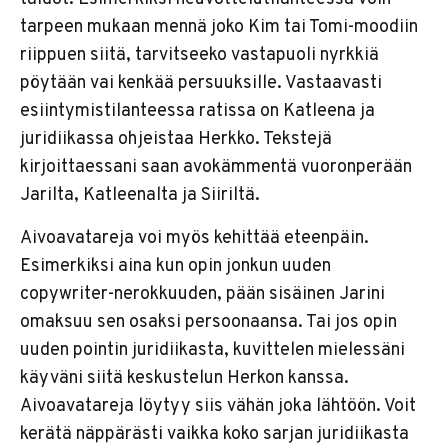
tarpeen mukaan mennä joko Kim tai Tomi-moodiin
riippuen siitä, tarvitseeko vastapuoli nyrkkiä
pöytään vai kenkää persuuksille. Vastaavasti
esiintymistilanteessa ratissa on Katleena ja
juridiikassa ohjeistaa Herkko. Tekstejä
kirjoittaessani saan avokämmentä vuoronperään
Jarilta, Katleenalta ja Siiriltä.
Aivoavatareja voi myös kehittää eteenpäin.
Esimerkiksi aina kun opin jonkun uuden
copywriter-nerokkuuden, pään sisäinen Jarini
omaksuu sen osaksi persoonaansa. Tai jos opin
uuden pointin juridiikasta, kuvittelen mielessäni
käyväni siitä keskustelun Herkon kanssa.
Aivoavatareja löytyy siis vähän joka lähtöön. Voit
kerätä näppärästi vaikka koko sarjan juridiikasta