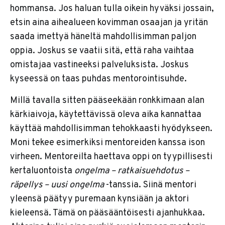
hommansa. Jos haluan tulla oikein hyväksi jossain,
etsin aina aihealueen kovimman osaajan ja yritän
saada imettyä häneltä mahdollisimman paljon
oppia. Joskus se vaatii sitä, että raha vaihtaa
omistajaa vastineeksi palveluksista. Joskus
kyseessä on taas puhdas mentorointisuhde.
Millä tavalla sitten pääseekään ronkkimaan alan
kärkiaivoja, käytettävissä oleva aika kannattaa
käyttää mahdollisimman tehokkaasti hyödykseen.
Moni tekee esimerkiksi mentoreiden kanssa ison
virheen. Mentoreilta haettava oppi on tyypillisesti
kertaluontoista
ongelma – ratkaisuehdotus –
räpellys – uusi ongelma
-tanssia. Siinä mentori
yleensä päätyy puremaan kynsiään ja aktori
kieleensä. Tämä on pääsääntöisesti ajanhukkaa.