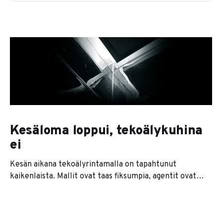
Kesäloma loppui, tekoälykuhina
ei
Kesän aikana tekoälyrintamalla on tapahtunut
kaikenlaista. Mallit ovat taas fiksumpia, agentit ovat
kaikkien huulilla ja jokainen softatalo lupaa nyt
jonkinlaista agenttiversiota tuotteestaan. Se on se
pintakerros. Sen alla on paljon kiinnostavampi tarina. Ja