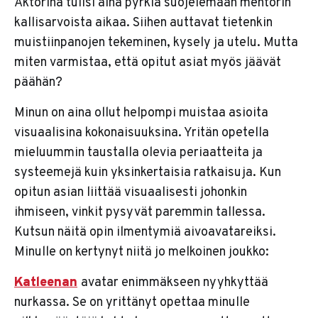
Aktorina tulisi aina pyrkiä suojelemaan mentorin
kallisarvoista aikaa. Siihen auttavat tietenkin
muistiinpanojen tekeminen, kysely ja utelu. Mutta
miten varmistaa, että opitut asiat myös jäävät
päähän?
Minun on aina ollut helpompi muistaa asioita
visuaalisina kokonaisuuksina. Yritän opetella
mieluummin taustalla olevia periaatteita ja
systeemejä kuin yksinkertaisia ratkaisuja. Kun
opitun asian liittää visuaalisesti johonkin
ihmiseen, vinkit pysyvät paremmin tallessa.
Kutsun näitä opin ilmentymiä aivoavatareiksi.
Minulle on kertynyt niitä jo melkoinen joukko:
Katleenan
avatar enimmäkseen nyyhkyttää
nurkassa. Se on yrittänyt opettaa minulle