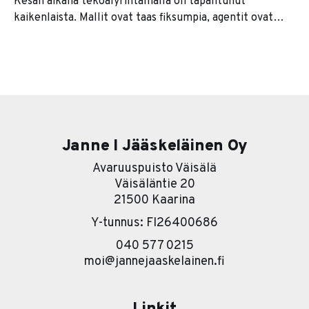
Kesän aikana tekoälyrintamalla on tapahtunut
kaikenlaista. Mallit ovat taas fiksumpia, agentit ovat
kaikkien huulilla ja jokainen softatalo lupaa nyt
jonkinlaista agenttiversiota tuotteestaan. Se on se
pintakerros. Sen alla on paljon kiinnostavampi tarina. Ja
se tarina on karu. Useimmat yritykset lähtevät
nimittäin liikkeelle työkalu edellä. Eli ostetaan ensin
softa ja sitten
Janne I Jääskeläinen Oy
Avaruuspuisto Väisälä
Väisäläntie 20
21500 Kaarina
Y-tunnus: FI26400686
040 577 0215
moi@jannejaaskelainen.fi