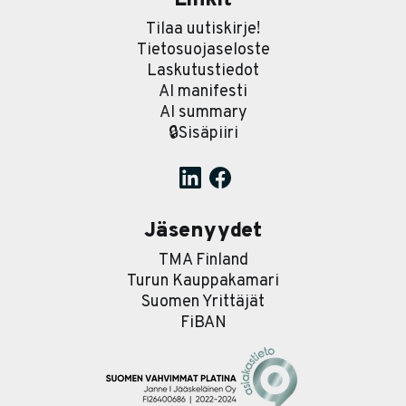
Linkit
Tilaa uutiskirje!
Tietosuojaseloste
Laskutustiedot
AI manifesti
AI summary
🔒Sisäpiiri
Jäsenyydet
TMA Finland
Turun Kauppakamari
Suomen Yrittäjät
FiBAN