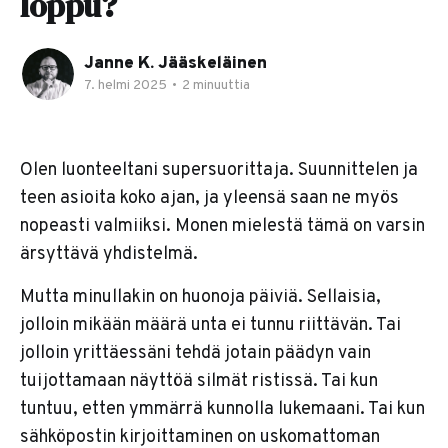
loppu?
Janne K. Jääskeläinen
7. helmi 2025
•
2 minuuttia
Olen luonteeltani supersuorittaja. Suunnittelen ja
teen asioita koko ajan, ja yleensä saan ne myös
nopeasti valmiiksi. Monen mielestä tämä on varsin
ärsyttävä yhdistelmä.
Mutta minullakin on huonoja päiviä. Sellaisia,
jolloin mikään määrä unta ei tunnu riittävän. Tai
jolloin yrittäessäni tehdä jotain päädyn vain
tuijottamaan näyttöä silmät ristissä. Tai kun
tuntuu, etten ymmärrä kunnolla lukemaani. Tai kun
sähköpostin kirjoittaminen on uskomattoman