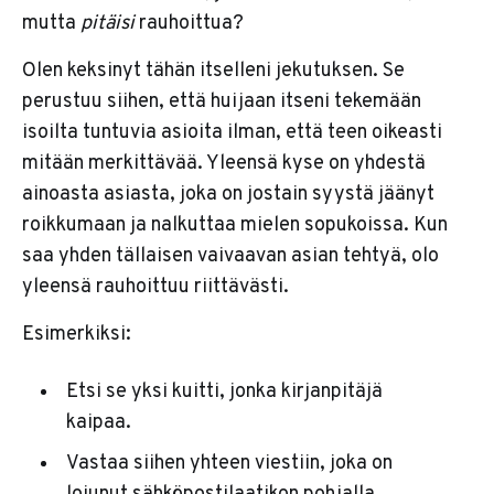
mutta
pitäisi
rauhoittua?
Olen keksinyt tähän itselleni jekutuksen. Se
perustuu siihen, että huijaan itseni tekemään
isoilta tuntuvia asioita ilman, että teen oikeasti
mitään merkittävää. Yleensä kyse on yhdestä
ainoasta asiasta, joka on jostain syystä jäänyt
roikkumaan ja nalkuttaa mielen sopukoissa. Kun
saa yhden tällaisen vaivaavan asian tehtyä, olo
yleensä rauhoittuu riittävästi.
Esimerkiksi:
Etsi se yksi kuitti, jonka kirjanpitäjä
kaipaa.
Vastaa siihen yhteen viestiin, joka on