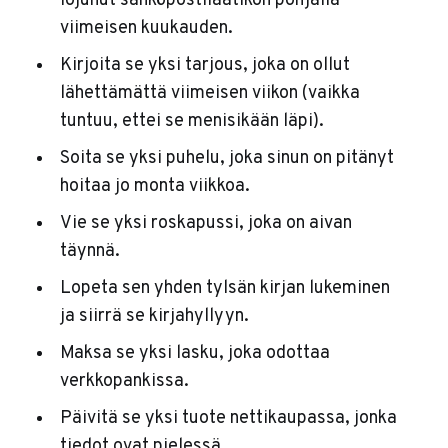
lojunut sähköpostilaatikon pohjalla
viimeisen kuukauden.
Kirjoita se yksi tarjous, joka on ollut
lähettämättä viimeisen viikon (vaikka
tuntuu, ettei se menisikään läpi).
Soita se yksi puhelu, joka sinun on pitänyt
hoitaa jo monta viikkoa.
Vie se yksi roskapussi, joka on aivan
täynnä.
Lopeta sen yhden tylsän kirjan lukeminen
ja siirrä se kirjahyllyyn.
Maksa se yksi lasku, joka odottaa
verkkopankissa.
Päivitä se yksi tuote nettikaupassa, jonka
tiedot ovat pielessä.