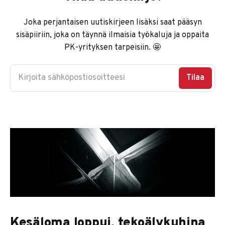
Joka perjantaisen uutiskirjeen lisäksi saat pääsyn
sisäpiiriin, joka on täynnä ilmaisia työkaluja ja oppaita
PK-yrityksen tarpeisiin. 🤩
Kirjoita sähköpostiosoitteesi
Tilaa
Kesäloma loppui, tekoälykuhina