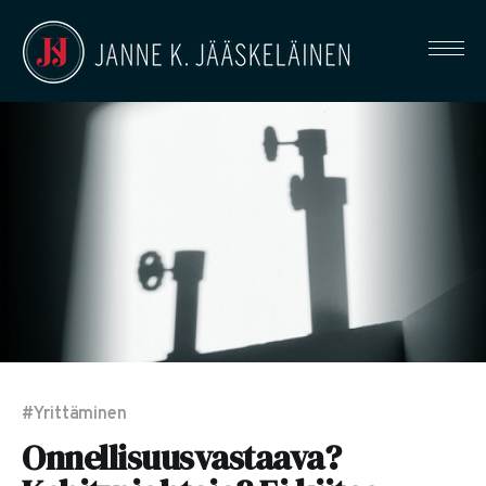
#Yrittäminen
Onnellisuusvastaava?