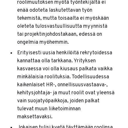
roolimuutoksen myötä työntekijältä ei
enää odoteta laskutettavan työn
tekemistä, mutta toisaalta ei myöskään
oleteta tulosvastuullisuutta myynnistä
tai projektinjohdostakaan, edessä on
ongelmia myöhemmin.
Erityisesti uusia henkilöitä rekrytoidessa
kannattaa olla tarkkana. Yrityksen
kasvaessa voi olla kiusaus palkata vaikka
minkälaisia roolituksia. Todellisuudessa
kaikenlaiset HR-, onnellisuusvastaava-,
kehitysjohtaja- ja muut roolit ovat yleensä
vain suojatyöpaikkoja, joiden palkat
tulevat muun liiketoiminnan
maksettavaksi.
Jokaisen tulisi kyetä täyttämään roolinsa.