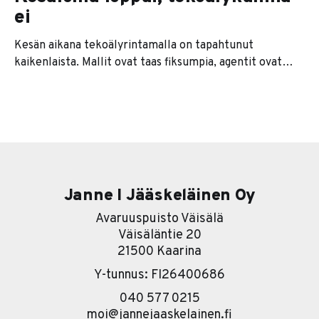
ei
Kesän aikana tekoälyrintamalla on tapahtunut
kaikenlaista. Mallit ovat taas fiksumpia, agentit ovat
kaikkien huulilla ja jokainen softatalo lupaa nyt
jonkinlaista agenttiversiota tuotteestaan. Se on se
pintakerros. Sen alla on paljon kiinnostavampi tarina. Ja
se tarina on karu. Useimmat yritykset lähtevät
nimittäin liikkeelle työkalu edellä. Eli ostetaan ensin
softa ja sitten
Janne I Jääskeläinen Oy
Avaruuspuisto Väisälä
Väisäläntie 20
21500 Kaarina
Y-tunnus: FI26400686
040 577 0215
moi@jannejaaskelainen.fi