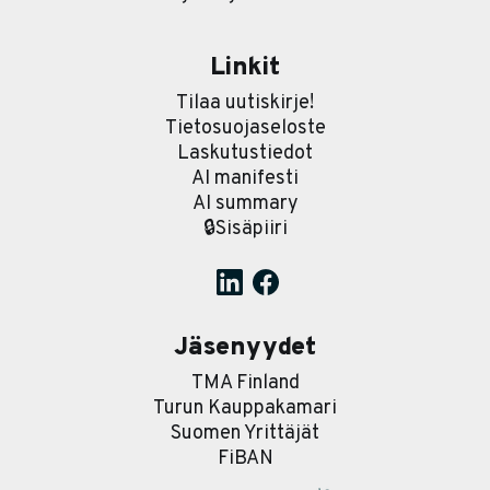
Linkit
Tilaa uutiskirje!
Tietosuojaseloste
Laskutustiedot
AI manifesti
AI summary
🔒Sisäpiiri
Jäsenyydet
TMA Finland
Turun Kauppakamari
Suomen Yrittäjät
FiBAN