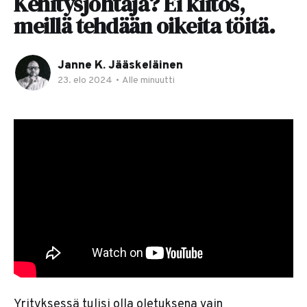
Kehitysjohtaja? Ei kiitos,
meillä tehdään oikeita töitä.
Janne K. Jääskeläinen
23. elo 2024
•
Alle minuutti
Yrityksessä tulisi olla oletuksena vain