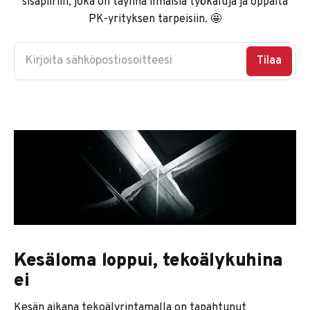
sisäpiiriin, joka on täynnä ilmaisia työkaluja ja oppaita
PK-yrityksen tarpeisiin. 🤩
Kirjoita sähköpostiosoitteesi
Tilaa
Kesäloma loppui, tekoälykuhina
ei
Kesän aikana tekoälyrintamalla on tapahtunut