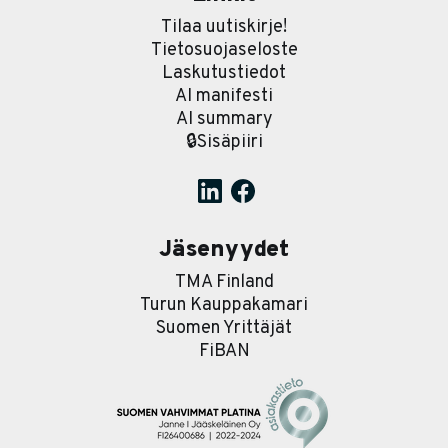
Tilaa uutiskirje!
Tietosuojaseloste
Laskutustiedot
AI manifesti
AI summary
🔒Sisäpiiri
Jäsenyydet
TMA Finland
Turun Kauppakamari
Suomen Yrittäjät
FiBAN