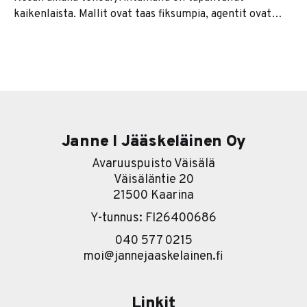
kaikenlaista. Mallit ovat taas fiksumpia, agentit ovat
kaikkien huulilla ja jokainen softatalo lupaa nyt
jonkinlaista agenttiversiota tuotteestaan. Se on se
pintakerros. Sen alla on paljon kiinnostavampi tarina. Ja
se tarina on karu. Useimmat yritykset lähtevät
nimittäin liikkeelle työkalu edellä. Eli ostetaan ensin
softa ja sitten
Janne I Jääskeläinen Oy
Avaruuspuisto Väisälä
Väisäläntie 20
21500 Kaarina
Y-tunnus: FI26400686
040 577 0215
moi@jannejaaskelainen.fi
Linkit