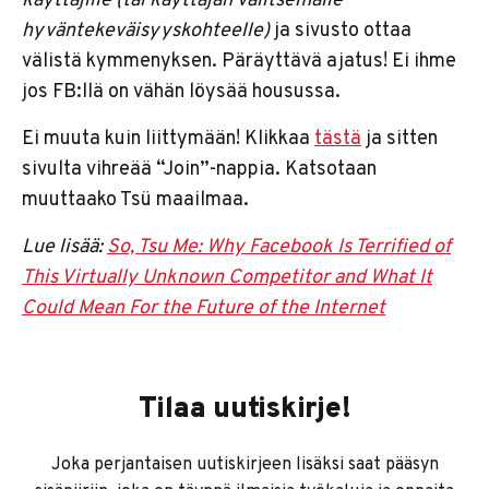
käyttäjille (tai käyttäjän valitsemalle
hyväntekeväisyyskohteelle)
ja sivusto ottaa
välistä kymmenyksen. Päräyttävä ajatus! Ei ihme
jos FB:llä on vähän löysää housussa.
Ei muuta kuin liittymään! Klikkaa
tästä
ja sitten
sivulta vihreää “Join”-nappia. Katsotaan
muuttaako Tsü maailmaa.
Lue lisää:
So, Tsu Me: Why Facebook Is Terrified of
This Virtually Unknown Competitor and What It
Could Mean For the Future of the Internet
Tilaa uutiskirje!
Joka perjantaisen uutiskirjeen lisäksi saat pääsyn