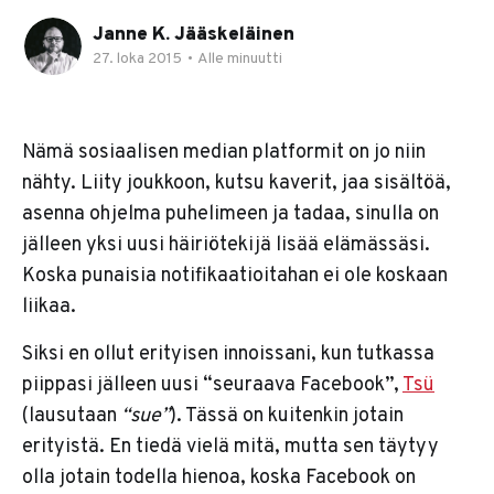
Janne K. Jääskeläinen
27. loka 2015
•
Alle minuutti
Nämä sosiaalisen median platformit on jo niin
nähty. Liity joukkoon, kutsu kaverit, jaa sisältöä,
asenna ohjelma puhelimeen ja tadaa, sinulla on
jälleen yksi uusi häiriötekijä lisää elämässäsi.
Koska punaisia notifikaatioitahan ei ole koskaan
liikaa.
Siksi en ollut erityisen innoissani, kun tutkassa
piippasi jälleen uusi “seuraava Facebook”,
Tsü
(lausutaan
“sue”
). Tässä on kuitenkin jotain
erityistä. En tiedä vielä mitä, mutta sen täytyy
olla jotain todella hienoa, koska Facebook on