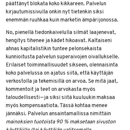
päättänyt blokata koko kikkareen. Palvelun
kirjautumissivulla onkin nyt tietenkin siksi
enemmän ruuhkaa kuin marketin ämpärijonossa.
No, pienellä tiedonkaivelulla silmät laajenevat,
hengitys tihenee ja kädet hikoavat. Kaltaiseni
ahnas kapitalistikin tuntee pelonsekaista
kunnioitusta palvelun superaivojen oivallukselle.
Erilaiset toiminnallisuudet sikseen, olennaisinta
koko palvelussa on ajatus siitä, että käyttäjän
verkostolla ja tekemisillä on arvoa. Se mitä jaat,
kommentoit ja teet on arvokasta myös
taloudellisesti — ja siksi siitä kuuluukin maksaa
myös kompensaatiota. Tässä kohtaa menee
jännäksi. Palvelun ansaintamallissa nimittäin
mainoksien tuotoista 90 % maksetaan sivuston