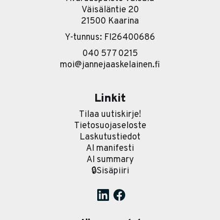
Väisäläntie 20
21500 Kaarina
Y-tunnus: FI26400686
040 577 0215
moi@jannejaaskelainen.fi
Linkit
Tilaa uutiskirje!
Tietosuojaseloste
Laskutustiedot
AI manifesti
AI summary
🔒Sisäpiiri