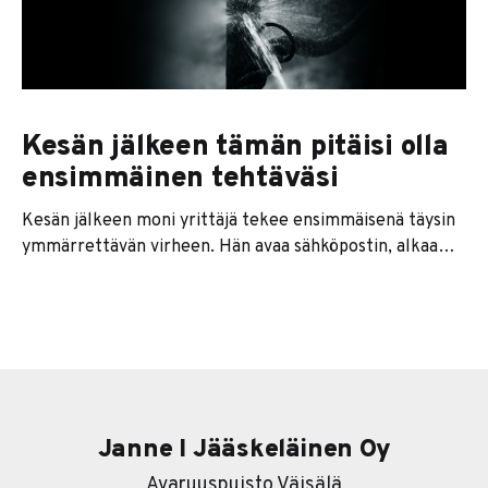
Kesän jälkeen tämän pitäisi olla
ensimmäinen tehtäväsi
Kesän jälkeen moni yrittäjä tekee ensimmäisenä täysin
ymmärrettävän virheen. Hän avaa sähköpostin, alkaa
vastata viesteihin, kaivaa keväältä jääneet rästit esiin ja
sopii ensimmäiset palaverit takaisin kalenteriin. Tuntuu,
että kone lähtee taas käyntiin. Ongelma on siinä, että se
ei välttämättä ole sinun koneesi. Se on asiakkaiden,
työntekijöiden, kumppanien, alihankkijoiden ja kaikkien
Janne I Jääskeläinen Oy
Avaruuspuisto Väisälä