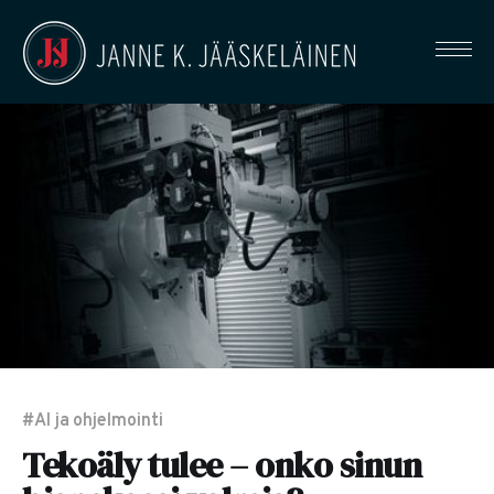
#AI ja ohjelmointi
Tekoäly tulee – onko sinun