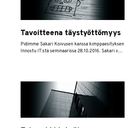
Tavoitteena täystyöttömyys
Pidimme Sakari Koivusen kanssa kimppaesityksen
Innostu IT:stä seminaarissa 28.10.2016. Sakari veti
oman osuutensa robotiikasta, minä
tekoälykehityksestä. Diat löytyvät slidesharesta.