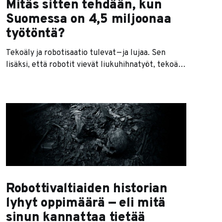
Mitäs sitten tehdään, kun
Suomessa on 4,5 miljoonaa
työtöntä?
Tekoäly ja robotisaatio tulevat — ja lujaa. Sen
lisäksi, että robotit vievät liukuhihnatyöt, tekoäly
tulee ja vie vielä loputkin. Yhteiskunnan iso
ongelma tulee olemaan lähimpien
vuosikymmenien aikana se, mitä tehdään kaikille
niille ihmisille, joille oikeasti ei ole töitä. Viimeksi
tänään kuului kummia Kiinasta, jossa Foxconnin
tehdas pisti robottiorjat hommiin. Muutoksen
seurauksena
Robottivaltiaiden historian
lyhyt oppimäärä — eli mitä
sinun kannattaa tietää