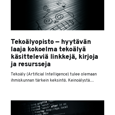
patteriksi — pohdintaa singulariteetista). Vaikka
monessa asiassa olin mielestäni ihan oikeassa, en
todellakaan osannut arvioida miten nopsaan
kehitys harppasi tällä kertaa. Ilo
Tekoälyopisto — hyytävän
laaja kokoelma tekoälyä
käsitteleviä linkkejä, kirjoja
ja resursseja
Tekoäly (Artificial Intelligence) tulee olemaan
ihmiskunnan tärkein keksintö. Keinoälystä
kiinnostuneita varten olen koonnut tälle sivulle
tärkeimmät resurssit, joiden avulla pääset kiinni
mahdollisimman nopeasti tekoälykehityksen
kelkkaan. Kirjat * Artifcial Ingellifence —
foundations of computational agents (ilmainen)