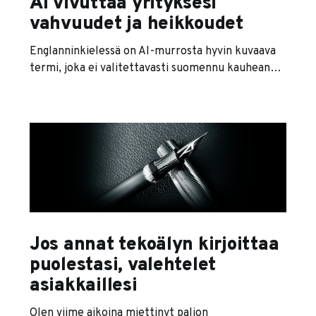
AI vivuttaa yrityksesi
vahvuudet ja heikkoudet
Englanninkielessä on AI-murrosta hyvin kuvaava
termi, joka ei valitettavasti suomennu kauhean
hyvin. Force multiplier kuvaa hyvin sitä, mitä AI
tekee juuri nyt markkinoilla. Force multiplier
tarkoittaa tilannetta, kun yksilö pystyy
projisoimaan voimaa moninkertaisesti
lähtötasoaan paremmin jonkun apuvälineen
avulla. Ensimmäisten kädellisten kahinoissa
turpaan pistettiin nyrkeillä ja hampailla, kunnes
joku keksi
Jos annat tekoälyn kirjoittaa
puolestasi, valehtelet
asiakkaillesi
Olen viime aikoina miettinyt paljon