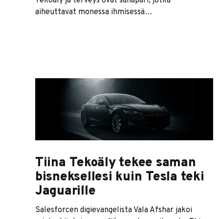
Tekoäly ja terveys ovat sanapari, jotka
aiheuttavat monessa ihmisessä
jännityksensekaista ahdistusta. Monelle tulee
mieleen tietokonelääkäri, joka arpoo diagnooseja
pokerimusiikin saattelemana. Tai kliininen
robottilekuri, joka suorittaa leikkauksia
itsenäisesti. No, tuosta jälkimmäisestä ei olla enää
niin kaukana. Pari viikkoa sitten robottikirurgi
STAR kursi sian sisuksia kasaan varsin
onnistuneesti. Vaikka robokirurgi ei nyt
Tiina Tekoäly tekee saman
bisneksellesi kuin Tesla teki
Jaguarille
Salesforcen digievangelista Vala Afshar jakoi