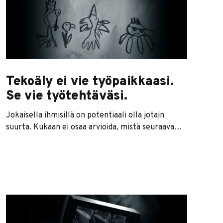
firma menestyy ja toinen kyntää kivikossa?
Korona kurmottaa tietenkin joitain aloja toisia
pahemmin, mutta pinnan alla kuplii
Tekoäly ei vie työpaikkaasi.
Se vie työtehtäväsi.
Jokaisella ihmisillä on potentiaali olla jotain
suurta. Kukaan ei osaa arvioida, mistä seuraava
Einstein, Hawking tai Tesla putkahtaa ulos.
Jokaisessa sukupolvessa on omat suurhenkilönsä,
joiden yksittäinen panos on kääntänyt koko
historian suunnan. Haluamme ajatella, että
kehitys tapahtuu jonkun joukon yhteisen
vaivannäön ansiosta. Todellisuudessa kuitenkin
vain hyvin pieni promille meistä ikinä