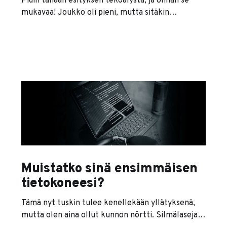
Pidin tänään esityksen tekoälystä, ja olihan se
mukavaa! Joukko oli pieni, mutta sitäkin
osallistuvampi. Pyysin yleisöä vastaamaan
kysymykseen, voiko tekoäly kyetä korvaamaan
vuorovaikutustyötä tekevän ihmisen työelämässä
— ja jos voi, kauanko siihen menee. Yleisö vastasi
samaan kysymykseen myös esityksen lopuksi.
Lopputuloksena oli konsensus, että tekoäly tulee
ja jyrää 10–20 vuoden
Muistatko sinä ensimmäisen
tietokoneesi?
Tämä nyt tuskin tulee kenellekään yllätyksenä,
mutta olen aina ollut kunnon nörtti. Silmälasejani