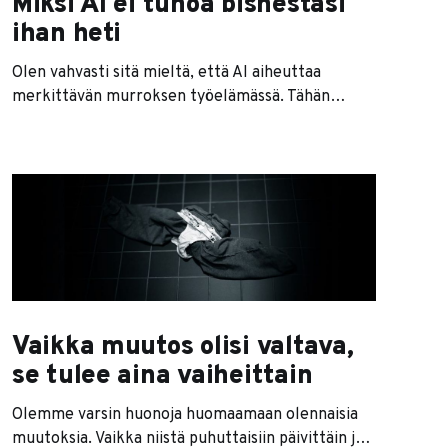
Miksi AI ei tuhoa bisnestäsi
ihan heti
Olen vahvasti sitä mieltä, että AI aiheuttaa
merkittävän murroksen työelämässä. Tähän
liittyen kannattaa esimerkiksi lukea Anthropicin
toimitusjohtajan pitkä essee aiheesta. Jos haluat
siitä lyhyen tiivistelmän, suosittelen, että käytät
tiivistelmän tekemiseen esimerkiksi Google
Notebook LLM:ää. Mutta kuinka nopeasti muutos
sitten tulee? Osassa bisneksistä välittömästi,
osassa hitaammin. Mutta on yksi vallihauta,
Vaikka muutos olisi valtava,
se tulee aina vaiheittain
Olemme varsin huonoja huomaamaan olennaisia
muutoksia. Vaikka niistä puhuttaisiin päivittäin ja