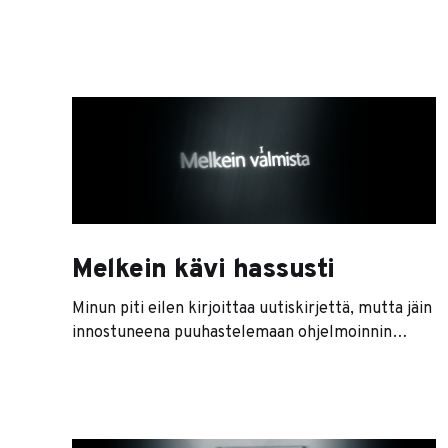
AI-tuotteet pistävät nyt hurjaa vauhtia
markkinoita uusiksi. Jos yrityksesi ei ole mukana
muutoksessa, kilpailijat käärivät voitot.
Meneillään on markkinoiden uusjako. Yrityksesi ei
ehkä koe vaikutuksia juuri nyt, ensi viikolla tai
vielä tänä vuonna. Yrityksesi
Melkein kävi hassusti
Minun piti eilen kirjoittaa uutiskirjettä, mutta jäin
innostuneena puuhastelemaan ohjelmoinnin
parissa. Uutiskirjeeni ovat olleet säännöllisiä kuin
sähkölaskut, ja kaltaiselleni rutiinimiehelle on
todella hankala jättää uutiskirje väliin. Nyt oli
kuitenkin pakko keskittyä muihin hommiin. Mitä