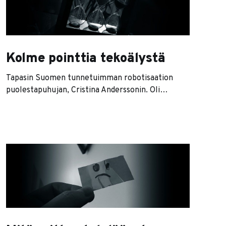
Kolme pointtia tekoälystä
Tapasin Suomen tunnetuimman robotisaation
puolestapuhujan, Cristina Anderssonin. Oli
muuten järkyttävän hauska ja energinen
parituntinen! En muista milloin viimeksi olisi
saanut puhua yhtä kauan suu vaahdossa
tekoälystä ja robottien vaikutuksesta
yhteiskuntaan ja tulevaisuuteen. Normaalisti
keskustelukumppanit ohjaavat keskustelun
hienovaraisesti muille urille siinä vaiheessa, kun
keskustelu lähestyy singulariteettia ja ihmisen
näköisiä androideja. Tällä