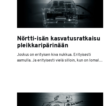
sitten olen puuhastellut? No, olen koodannut.
Käytännössä olen tehnyt iOS-ohjelmaa pienen
harrastusporukan tarpeisiin. Siinä ei
Nörtti-isän kasvatusratkaisu
pleikkaripärinään
Joskus on erityisen kiva nukkua. Erityisesti
aamulla. Ja erityisesti vielä silloin, kun on lomalla.
Nukkumisesta ei välttämättä tule mitään, jos
jälkikasvu päättää vetää innostuneen kimakan
riehumisrallin Minecraft-alttarin edessä aamuisin.
Sen sijaan että kiukkuinen isikarhu mönkisi
murisemaan jälkikasvua hiljaiseksi, ajattelin
automatisoida prosessin. Oma osaaminen ei ihan
riittänyt, joten kyselin twitteristä