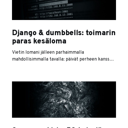
Book about the science of artificial intelligence
(AI). It presents artificial intelligence as the study
of the
Django & dumbbells: toimarin
paras kesäloma
Vietin lomani jälleen parhaimmalla
mahdollisimmalla tavalla: päivät perheen kanssa
tai salilla, illat koneen äärellä uusia asioita
opetellen. Tällä kertaa kaivauduin vähän
syvemmälle pythonin ja djangon maailmaan.
Python on erityisesti tiedemaailmassa ja
keinoälysovelluksissa suosittu ohjelmointikieli, ja
django on taas pythonin päälle rakennettu
framework, jolla voi rakennella kaikenlaisia
mielenkiintoisia verkkopalveluita. Iltapuhteina
syntyi