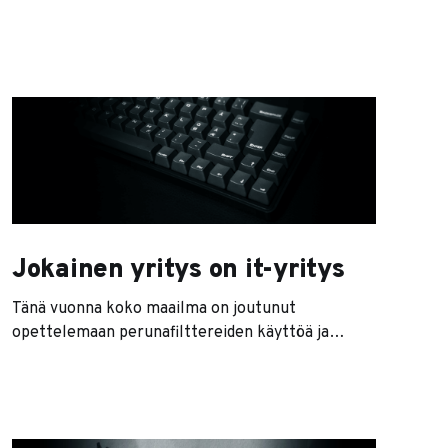
joka paikassa, emme silti reagoi niihin ennen kuin
on jo vähän liian myöhäistä. Olet varmaan itsekin
huomannut tämän. Mieti esimerkiksi, milloin
viimeksi tarvitsit: * fyysistä karttaa * kovalevyä
tai muistitikkua tietojen siirtämiseen * RJ45- tai
puhelinkaapelia tietokoneen käyttämiseen *
paperista reseptilappua * lompakkoa tai
Jokainen yritys on it-yritys
Tänä vuonna koko maailma on joutunut
opettelemaan perunafilttereiden käyttöä ja
mikrofonien optimaalisia asetuksia. Niinpä it-
vetoiset talot ottavat kohtalaisen isoa kaulaa
perusasioiden kanssa kompuroiviin kilpailijoihiinsa.
Mutta mistä se sitten johtuu? Minkä takia toinen