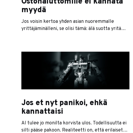
Ostohaluttomille ei kannata
myydä
Jos voisin kertoa yhden asian nuoremmalle
yrittäjäminälleni, se olisi tämä: älä suotta yritä
myydä köyhille ja kipeille. Ensimmäisillä ei ole
rahaa, ja toisten kanssa tulee vain ongelmia.
Siviilielämässä voi olla niin sympaattinen kuin
haluaa, mutta bisnestä ei voi rakentaa sellaisten
ihmisten varaan, joilla ei ole maksukykyä tai -
halua. Yrittäjät yrittävät
Jos et nyt panikoi, ehkä
kannattaisi
AI tulee jo monilta korvista ulos. Todellisuutta ei
silti pääse pakoon. Realiteetti on, että erilaiset