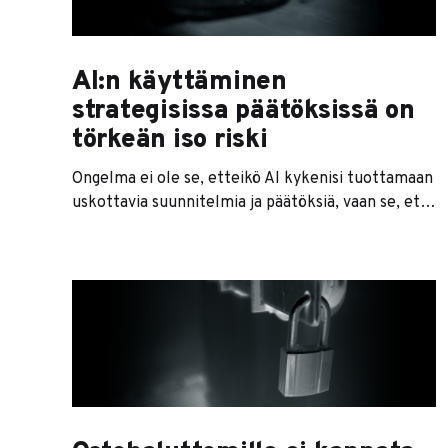
AI:n käyttäminen
strategisissa päätöksissä on
törkeän iso riski
Ongelma ei ole se, etteikö AI kykenisi tuottamaan
uskottavia suunnitelmia ja päätöksiä, vaan se, että
AI on mielistelevä järjestelmä, joka on optimoitu
tuottamaan hyviä keskusteluja, ei hyviä päätöksiä.
Erityisen haavoittuvassa asemassa ovat AI-
myönteiset yrittäjät ja johtajat, joilla ei ole
luotettavaa neuvonantajaa tai
sparrauskumppania. Jos hallitus toimii yrityksessä
vain nimellisesti