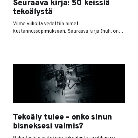
Seuraava kirja: 50 keissiä
tekoälystä
Viime viikolla vedettiin nimet
kustannussopimukseen. Seuraava kirja (huh, onko
se jo viides?) julkaistaan 2017 alkuvuodesta, ja sen
työnimi on “50 keissiä tekoälystä — Kuinka kone
voittaa ihmisen?”. Kirja on osa Kauppakamarin
sarjaa, ja ideasta kiitos kuuluu Katleenalle.
Tiedätkö sinä yrityksen, joka sopisi
haastateltavaksi kirjaan? Etsin haastateltavaksi
yrityksiä, jotka ovat ottaneet tai
Tekoäly tulee – onko sinun
bisneksesi valmis?