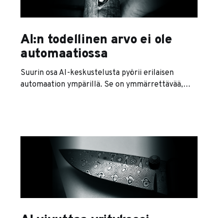
AI:n todellinen arvo ei ole
automaatiossa
Suurin osa AI-keskustelusta pyörii erilaisen
automaation ympärillä. Se on ymmärrettävää,
koska automaatio on näkyvää ja helposti
mitattavaa. Säästit 20 minuuttia. Poistit yhden
vaiheen. Teit saman asian nopeammin. Hienoa.
"Nopeammin" ei kuitenkaan ole sama asia kuin
"paremmin". AI:n todellinen voima ei ole
toistossa. Se on