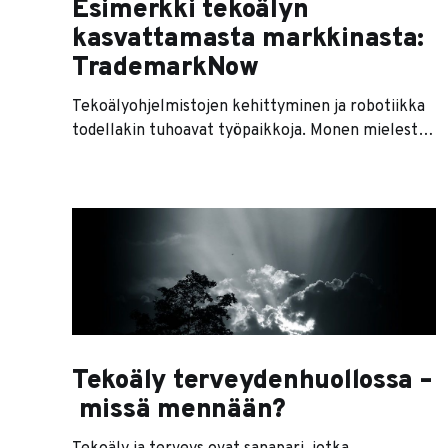
Esimerkki tekoälyn
kasvattamasta markkinasta:
TrademarkNow
Tekoälyohjelmistojen kehittyminen ja robotiikka
todellakin tuhoavat työpaikkoja. Monen mielestä
se on paha asia, mutta itse en lukeudu tähän
porukkaan. Teknologinen kehittyminen on
luonnollinen tapa päästä jatkuvaan arvonnousuun,
joka on taas välttämätön osa markkinataloutta.
Ja jos vie ajatusta vähän pidemmälle,
teknologinen kehittyminen ja sen mahdollistama
talouden kasvu ovat demokratian ja hyvinvoinnin
Tekoäly terveydenhuollossa –
missä mennään?