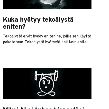
Kuka hyötyy tekoälystä
eniten?
Tekoälystä eivät hyödy eniten ne, joille sen käyttö
pakotetaan. Tekoälystä hyötyvät kaikkein eniten
ne, jotka sitä haluavat oikeasti käyttää. Tämä
kuulostaa vähän itsestäänselvyydeltä, mutta
käytännössä yrityksissä toimitaan usein juuri
päinvastoin. Joka kerta kun uusi teknologia
yleistyy, kuulemme samat lupaukset: "Tämä uusi
teknologia muuttaa kaiken." "Mikään ei ole