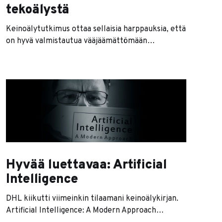
tekoälystä
Keinoälytutkimus ottaa sellaisia harppauksia, että
on hyvä valmistautua vääjäämättömään
robottivaltiaiden valtaantuloon. Kun Googlen
swat-robottiauto rullaa pihaan, ei piinapenkissä
tentata Pähkinäsaaren rauhaa, vaan kyselyjen
kohteena ovat Asimovin Robotiikan 3 lakia ja
tekoälytutkimuksen merkkihenkilöt. Tämän
kirjoituksen tarkoituksena on avata
tekoälytutkimusta sen verran, että saat jatkaa
kyseenalaista olemassaoloasi muiden
ihmislemmikkien kanssa virtuaalisessa
Hyvää luettavaa: Artificial
Intelligence
DHL kiikutti viimeinkin tilaamani keinoälykirjan.
Artificial Intelligence: A Modern Approach