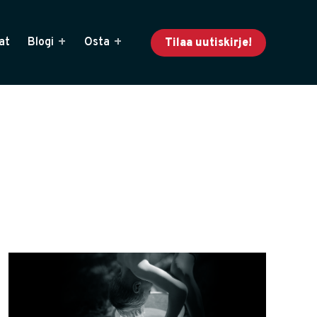
at
Blogi
Osta
Tilaa uutiskirje!