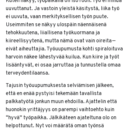
Kuten näkyy, työpaikalla oli iso rooli. Työ ei minua
uuvuttanut. Ja vastoin yleistä käsitystä, liika työ
ei uuvuta, vaan merkityksellisen työn puute.
Useimmiten se näkyy ulospäin näennäisenä
tehokkuutena, liiallisena työkuormana ja
kiireellisyytenä, mutta nämä ovat vain oireita —
eivät aiheuttajia. Työuupumusta kohti spiraloituva
harvoin näkee lähestyvää kuilua. Kun kiire ja työt
lisääntyvät, ei osaa jarruttaa ja tunnustella omaa
terveydentilaansa.
Tajusin työuupumuksesta selviämisen jälkeen,
että en enää pystyisi tekemään tavallista
palkkatyötä jonkun muun ehdoilla. Ajattelin että
huonokin yrittäjyys on parempi vaihtoehto kuin
“hyvä” työpaikka. Jälkikäteen ajateltuna olo on
helpottunut. Nyt voi määrätä oman työnsä