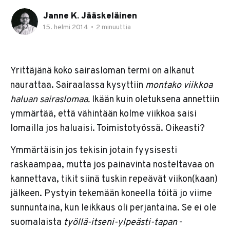
Janne K. Jääskeläinen
15. helmi 2014
•
2 minuuttia
Yrittäjänä koko sairasloman termi on alkanut
naurattaa. Sairaalassa kysyttiin
montako viikkoa
haluan sairaslomaa.
Ikään kuin oletuksena annettiin
ymmärtää, että vähintään kolme viikkoa saisi
lomailla jos haluaisi. Toimistotyössä. Oikeasti?
Ymmärtäisin jos tekisin jotain fyysisesti
raskaampaa, mutta jos painavinta nosteltavaa on
kannettava, tikit siinä tuskin repeävät viikon(kaan)
jälkeen. Pystyin tekemään koneella töitä jo viime
sunnuntaina, kun leikkaus oli perjantaina. Se ei ole
suomalaista
työllä-itseni-ylpeästi-tapan
-