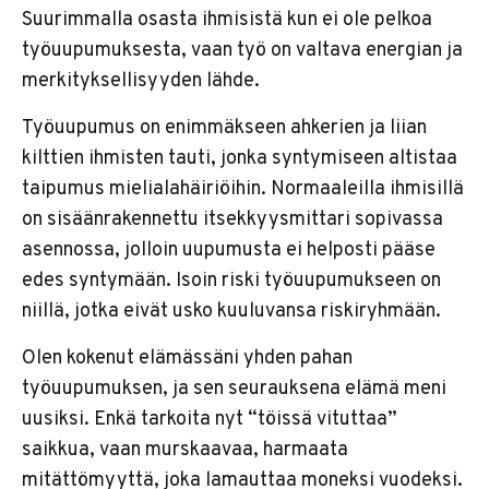
Suurimmalla osasta ihmisistä kun ei ole pelkoa
työuupumuksesta, vaan työ on valtava energian ja
merkityksellisyyden lähde.
Työuupumus on enimmäkseen ahkerien ja liian
kilttien ihmisten tauti, jonka syntymiseen altistaa
taipumus mielialahäiriöihin. Normaaleilla ihmisillä
on sisäänrakennettu itsekkyysmittari sopivassa
asennossa, jolloin uupumusta ei helposti pääse
edes syntymään. Isoin riski työuupumukseen on
niillä, jotka eivät usko kuuluvansa riskiryhmään.
Olen kokenut elämässäni yhden pahan
työuupumuksen, ja sen seurauksena elämä meni
uusiksi. Enkä tarkoita nyt “töissä vituttaa”
saikkua, vaan murskaavaa, harmaata
mitättömyyttä, joka lamauttaa moneksi vuodeksi.