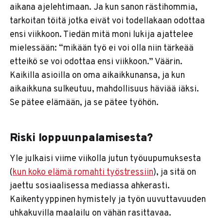
aikana ajelehtimaan. Ja kun sanon rästihommia,
tarkoitan töitä jotka eivät voi todellakaan odottaa
ensi viikkoon. Tiedän mitä moni lukija ajattelee
mielessään: “mikään työ ei voi olla niin tärkeää
etteikö se voi odottaa ensi viikkoon.” Väärin.
Kaikilla asioilla on oma aikaikkunansa, ja kun
aikaikkuna sulkeutuu, mahdollisuus häviää iäksi.
Se pätee elämään, ja se pätee työhön.
Riski loppuunpalamisesta?
Yle julkaisi viime viikolla jutun työuupumuksesta
(
kun koko elämä romahti työstressiin
), ja sitä on
jaettu sosiaalisessa mediassa ahkerasti.
Kaikentyyppinen hymistely ja työn uuvuttavuuden
uhkakuvilla maalailu on vähän rasittavaa.