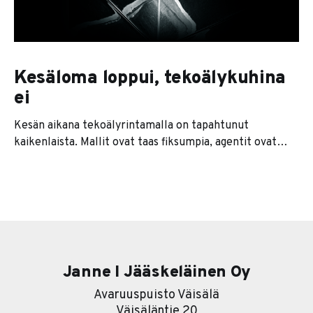
Kesäloma loppui, tekoälykuhina
ei
Kesän aikana tekoälyrintamalla on tapahtunut
kaikenlaista. Mallit ovat taas fiksumpia, agentit ovat
kaikkien huulilla ja jokainen softatalo lupaa nyt
jonkinlaista agenttiversiota tuotteestaan. Se on se
pintakerros. Sen alla on paljon kiinnostavampi tarina. Ja
se tarina on karu. Useimmat yritykset lähtevät
nimittäin liikkeelle työkalu edellä. Eli ostetaan ensin
softa ja sitten
Janne I Jääskeläinen Oy
Avaruuspuisto Väisälä
Väisäläntie 20