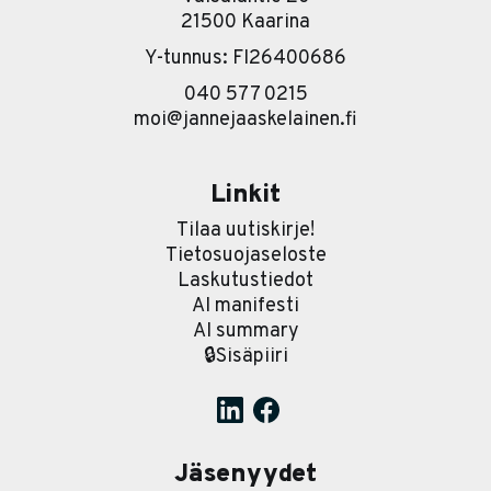
21500 Kaarina
Y-tunnus: FI26400686
040 577 0215
moi@jannejaaskelainen.fi
Linkit
Tilaa uutiskirje!
Tietosuojaseloste
Laskutustiedot
AI manifesti
AI summary
🔒Sisäpiiri
Jäsenyydet