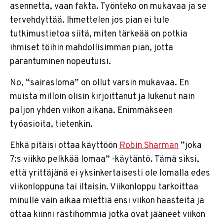
asennetta, vaan fakta. Työnteko on mukavaa ja se
tervehdyttää. Ihmettelen jos pian ei tule
tutkimustietoa siitä, miten tärkeää on potkia
ihmiset töihin mahdollisimman pian, jotta
parantuminen nopeutuisi.
No, “sairasloma” on ollut varsin mukavaa. En
muista milloin olisin kirjoittanut ja lukenut näin
paljon yhden viikon aikana. Enimmäkseen
työasioita, tietenkin.
Ehkä pitäisi ottaa käyttöön
Robin Sharman
“joka
7:s viikko pelkkää lomaa” -käytäntö. Tämä siksi,
että yrittäjänä ei yksinkertaisesti ole lomalla edes
viikonloppuna tai iltaisin. Viikonloppu tarkoittaa
minulle vain aikaa miettiä ensi viikon haasteita ja
ottaa kiinni rästihommia jotka ovat jääneet viikon