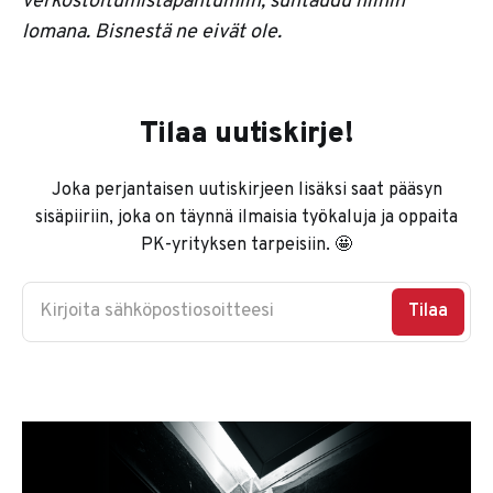
verkostoitumistapahtumiin, suhtaudu niihin
lomana. Bisnestä ne eivät ole.
Tilaa uutiskirje!
Joka perjantaisen uutiskirjeen lisäksi saat pääsyn
sisäpiiriin, joka on täynnä ilmaisia työkaluja ja oppaita
PK-yrityksen tarpeisiin. 🤩
Kirjoita sähköpostiosoitteesi
Tilaa