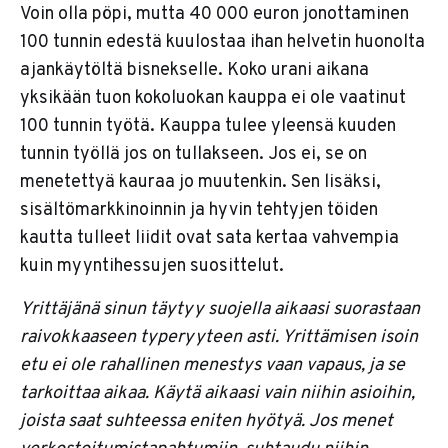
Voin olla pöpi, mutta 40 000 euron jonottaminen
100 tunnin edestä kuulostaa ihan helvetin huonolta
ajankäytöltä bisnekselle. Koko urani aikana
yksikään tuon kokoluokan kauppa ei ole vaatinut
100 tunnin työtä. Kauppa tulee yleensä kuuden
tunnin työllä jos on tullakseen. Jos ei, se on
menetettyä kauraa jo muutenkin. Sen lisäksi,
sisältömarkkinoinnin ja hyvin tehtyjen töiden
kautta tulleet liidit ovat sata kertaa vahvempia
kuin myyntihessujen suosittelut.
Yrittäjänä sinun täytyy suojella aikaasi suorastaan
raivokkaaseen typeryyteen asti. Yrittämisen isoin
etu ei ole rahallinen menestys vaan vapaus, ja se
tarkoittaa aikaa. Käytä aikaasi vain niihin asioihin,
joista saat suhteessa eniten hyötyä. Jos menet