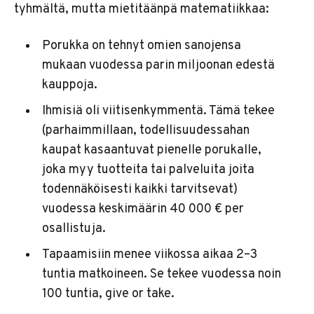
tyhmältä, mutta mietitäänpä matematiikkaa:
Porukka on tehnyt omien sanojensa
mukaan vuodessa parin miljoonan edestä
kauppoja.
Ihmisiä oli viitisenkymmentä. Tämä tekee
(parhaimmillaan, todellisuudessahan
kaupat kasaantuvat pienelle porukalle,
joka myy tuotteita tai palveluita joita
todennäköisesti kaikki tarvitsevat)
vuodessa keskimäärin 40 000 € per
osallistuja.
Tapaamisiin menee viikossa aikaa 2–3
tuntia matkoineen. Se tekee vuodessa noin
100 tuntia, give or take.