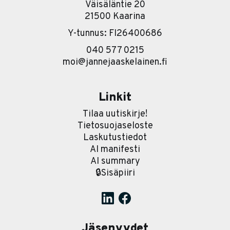
Väisäläntie 20
21500 Kaarina
Y-tunnus: FI26400686
040 577 0215
moi@jannejaaskelainen.fi
Linkit
Tilaa uutiskirje!
Tietosuojaseloste
Laskutustiedot
AI manifesti
AI summary
🔒Sisäpiiri
Jäsenyydet