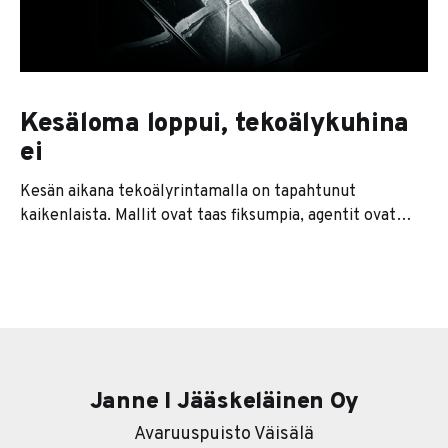
Kesäloma loppui, tekoälykuhina
ei
Kesän aikana tekoälyrintamalla on tapahtunut
kaikenlaista. Mallit ovat taas fiksumpia, agentit ovat
kaikkien huulilla ja jokainen softatalo lupaa nyt
jonkinlaista agenttiversiota tuotteestaan. Se on se
pintakerros. Sen alla on paljon kiinnostavampi tarina. Ja
se tarina on karu. Useimmat yritykset lähtevät
nimittäin liikkeelle työkalu edellä. Eli ostetaan ensin
softa ja sitten
Janne I Jääskeläinen Oy
Avaruuspuisto Väisälä