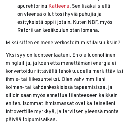
apurehtorina
Katleena
. Sen lisäksi siellä
on yleensä ollut tosi hyviä puhujia ja
esityksistä oppii jotain. Kuten NBF, myös
Retoriikan kesäkoulun otan lomana.
Miksi sitten en mene verkostoitumistilaisuuksiin?
Yksi syy on luonteenlaatuni. En ole luonnollinen
minglailija, ja koen että menettämäni energia ei
konvertoidu riittävällä tehokkuudella merkittäviksi
ihmis- tai liikesuhteiksi. Olen vahvimmillani
kolmen- tai kahdenkeskisissä tapaamisissa, ja
silloin saan myös annettua tilanteeseen kaikkein
eniten. Isommat ihmismassat ovat kaltaiselleni
introvertille myrkkyä, ja tarvitsen yleensä monta
päivää toipumisaikaa.