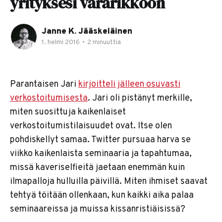
yrityksesi vararikkoon
Janne K. Jääskeläinen
1. helmi 2016
•
2 minuuttia
Parantaisen Jari
kirjoitteli jälleen osuvasti
verkostoitumisesta
. Jari oli pistänyt merkille,
miten suosittuja kaikenlaiset
verkostoitumistilaisuudet ovat. Itse olen
pohdiskellyt samaa. Twitter pursuaa harva se
viikko kaikenlaista seminaaria ja tapahtumaa,
missä kaveriselfieitä jaetaan enemmän kuin
ilmapalloja hulluilla päivillä. Miten ihmiset saavat
tehtyä töitään ollenkaan, kun kaikki aika palaa
seminaareissa ja muissa kissanristiäisissä?