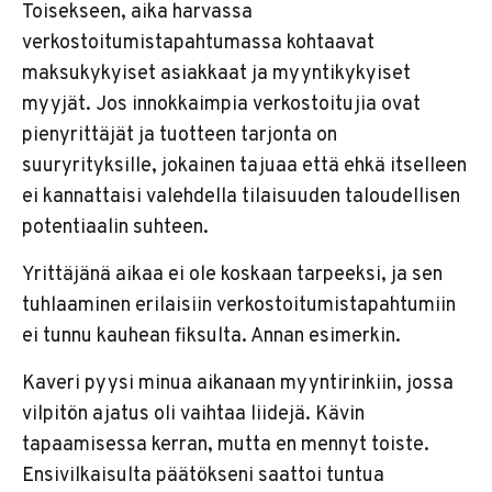
Toisekseen, aika harvassa
verkostoitumistapahtumassa kohtaavat
maksukykyiset asiakkaat ja myyntikykyiset
myyjät. Jos innokkaimpia verkostoitujia ovat
pienyrittäjät ja tuotteen tarjonta on
suuryrityksille, jokainen tajuaa että ehkä itselleen
ei kannattaisi valehdella tilaisuuden taloudellisen
potentiaalin suhteen.
Yrittäjänä aikaa ei ole koskaan tarpeeksi, ja sen
tuhlaaminen erilaisiin verkostoitumistapahtumiin
ei tunnu kauhean fiksulta. Annan esimerkin.
Kaveri pyysi minua aikanaan myyntirinkiin, jossa
vilpitön ajatus oli vaihtaa liidejä. Kävin
tapaamisessa kerran, mutta en mennyt toiste.
Ensivilkaisulta päätökseni saattoi tuntua