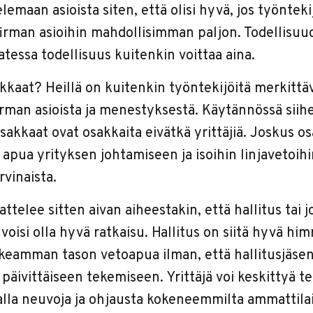
lemaan asioista siten, että olisi hyvä, jos työntek
irman asioihin mahdollisimman paljon. Todellisuu
tessa todellisuus kuitenkin voittaa aina.
kkaat? Heillä on kuitenkin työntekijöitä merkittä
irman asioista ja menestyksestä. Käytännössä siih
sakkaat ovat osakkaita eivätkä yrittäjiä. Joskus o
apua yrityksen johtamiseen ja isoihin linjavetoihi
rvinaista.
jattelee sitten aivan aiheestakin, että hallitus tai 
voisi olla hyvä ratkaisu. Hallitus on siitä hyvä him
orkeamman tason vetoapua ilman, että hallitusjäse
 päivittäiseen tekemiseen. Yrittäjä voi keskittyä 
lla neuvoja ja ohjausta kokeneemmilta ammattilais