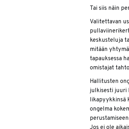
Tai siis näin pe
Valitettavan us
pullaviinerike
keskusteluja tai
mitään yhtymäp
tapauksessa hal
omistajat tahto
Hallitusten on
julkisesti juuri
likapyykkinsä k
ongelma kokema
perustamiseen l
Jos ei ole aik