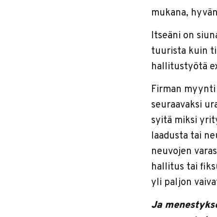
mukana, hyvän 
Itseäni on siun
tuurista kuin t
hallitustyötä e
Firman myynti 
seuraavaksi ura
syitä miksi yr
laadusta tai ne
neuvojen varas
hallitus tai fi
yli paljon vai
Ja menestykse