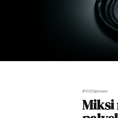
#Yrittäminen
Miksi 