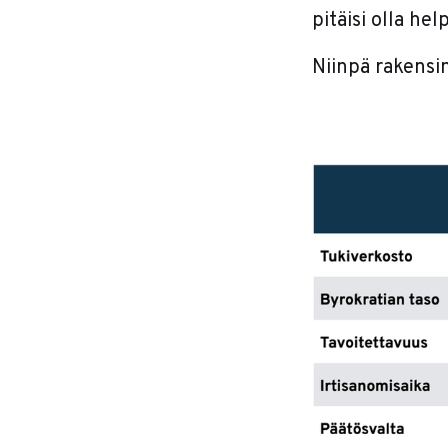
pitäisi olla hel
Niinpä rakensi