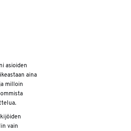
ni asioiden
oikeastaan aina
ja milloin
isommista
ttelua.
ekijöiden
in vain