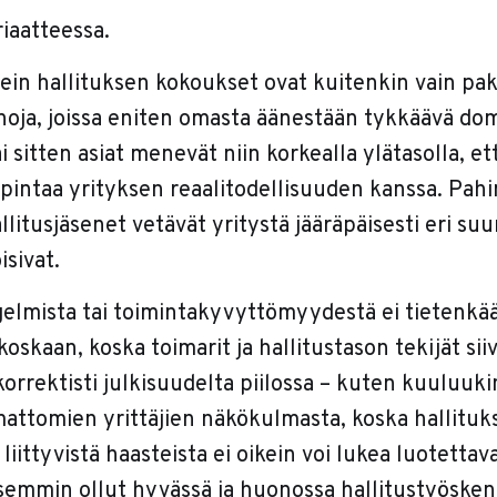
riaatteessa.
ein hallituksen kokoukset ovat kuitenkin vain pako
rhoja, joissa eniten omasta äänestään tykkäävä do
 sitten asiat menevät niin korkealla ylätasolla, ette
intaa yrityksen reaalitodellisuuden kanssa. Pa
litusjäsenet vetävät yritystä jääräpäisesti eri suu
isivat.
gelmista tai toimintakyvyttömyydestä ei tietenkä
 koskaan, koska toimarit ja hallitustason tekijät sii
orrektisti julkisuudelta piilossa – kuten kuuluuk
ttomien yrittäjien näkökulmasta, koska hallituk
iittyvistä haasteista ei oikein voi lukea luotettav
aisemmin ollut hyvässä ja huonossa hallitustyösken