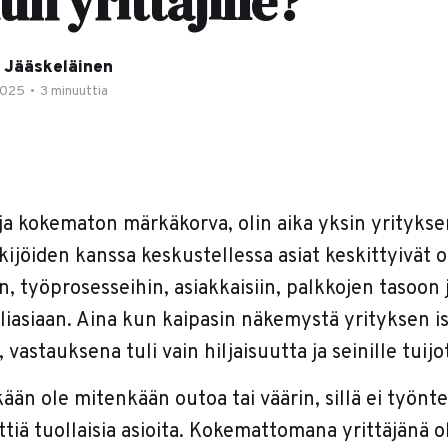
un yrittäjille?
 Jääskeläinen
2025
•
3 minuuttia
ja kokematon märkäkorva, olin aika yksin yritykse
ijöiden kanssa keskustellessa asiat keskittyivät 
n, työprosesseihin, asiakkaisiin, palkkojen tasoon 
liasiaan. Aina kun kaipasin näkemystä yrityksen 
 vastauksena tuli vain hiljaisuutta ja seinille tuijo
ään ole mitenkään outoa tai väärin, sillä ei työnt
iä tuollaisia asioita. Kokemattomana yrittäjänä ol