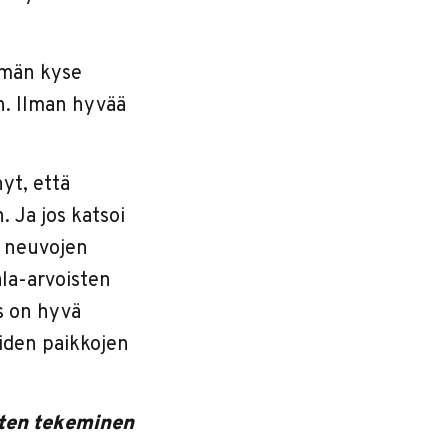
emmän kyse
an. Ilman hyvää
yt, että
 Ja jos katsoi
ä neuvojen
ala-arvoisten
s on hyvä
eiden paikkojen
sten tekeminen