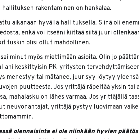
hallituksen rakentaminen on hankalaa.
attu aikanaan hyvällä hallituksella. Siinä oli en
iedosta, enkä voi itseäni kiittää siitä juuri ollenka
xit tuskin olisi ollut mahdollinen.
sai minut myös miettimään asioita. Olin jo päättän
llani keskittyisin PK-yritysten tervehdyttämiseen.
itys menestyy tai mätänee, juurisyy löytyy yleens
uvojen puutteesta. Jos yrittäjä räpeltää yksin tai 
sa, mahalasku on lähes varmaa. Jos yrittäjällä taa
ksut neuvonantajat, yrittäjä pystyy luovimaan vaik
vattomammin.
ssä olennaisinta ei ole niinkään hyvien päätö