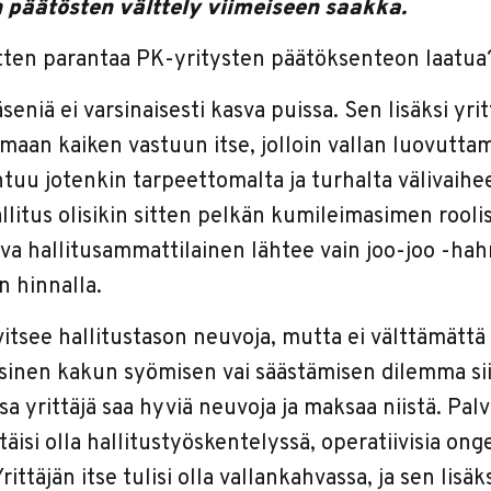
 päätösten välttely viimeiseen saakka.
tten parantaa PK-yritysten päätöksenteon laatua
äseniä ei varsinaisesti kasva puissa. Sen lisäksi yri
maan kaiken vastuun itse, jolloin vallan luovutta
untuu jotenkin tarpeettomalta ja turhalta välivaihee
litus olisikin sitten pelkän kumileimasimen roolis
ava hallitusammattilainen lähtee vain joo-joo -ha
n hinnalla.
arvitsee hallitustason neuvoja, mutta ei välttämättä
ssinen kakun syömisen vai säästämisen dilemma siis.
ossa yrittäjä saa hyviä neuvoja ja maksaa niistä. Pal
äisi olla hallitustyöskentelyssä, operatiivisia on
ittäjän itse tulisi olla vallankahvassa, ja sen lisäk