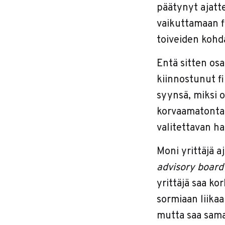
päätynyt ajatte
vaikuttamaan f
toiveiden kohda
Entä sitten osa
kiinnostunut f
syynsä, miksi o
korvaamatonta 
valitettavan ha
Moni yrittäjä a
advisory board
yrittäjä saa k
sormiaan liikaa
mutta saa sama