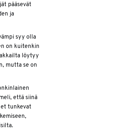
ijät pääsevät
den ja
vämpi syy olla
en on kuitenkin
sakkailta löytyy
n, mutta se on
jonkinlainen
meli, että siinä
net tunkevat
tekemiseen,
ilta.