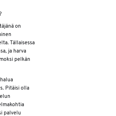
?
ttäjänä on
minen
lta. Tällaisessa
sa, ja harva
hmoksi pelkän
 halua
 Pitäisi olla
velun
gelmakohtia
si palvelu