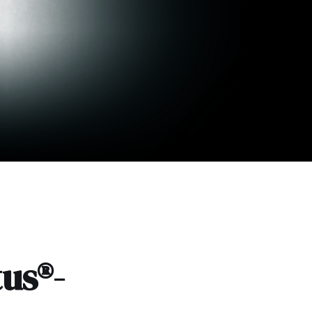
tus®-