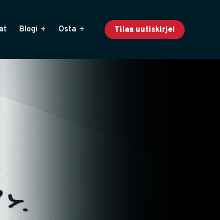
at
Blogi
Osta
Tilaa uutiskirje!