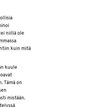
llisia
minoi
i niillä ole
himmassa
ntiin kuin mitä
än kuule
voavat
in. Tämä on
sen
asti mistään.
telyssä