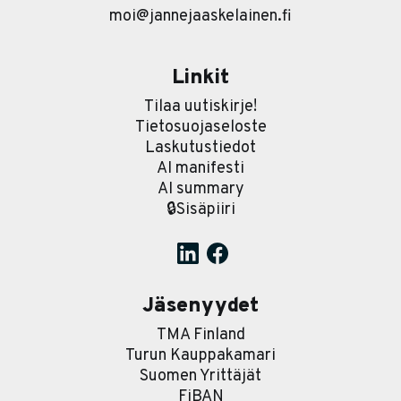
moi@jannejaaskelainen.fi
Linkit
Tilaa uutiskirje!
Tietosuojaseloste
Laskutustiedot
AI manifesti
AI summary
🔒Sisäpiiri
Jäsenyydet
TMA Finland
Turun Kauppakamari
Suomen Yrittäjät
FiBAN