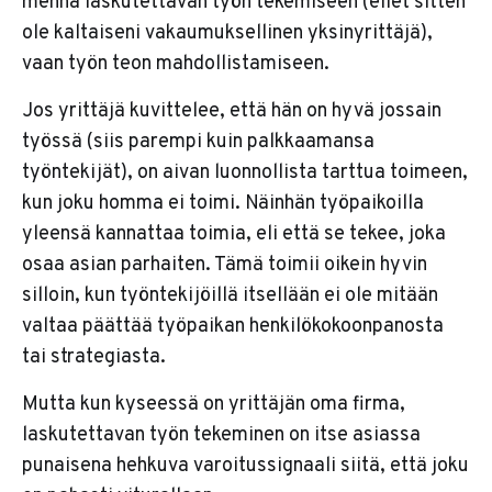
mennä laskutettavan työn tekemiseen (ellet sitten
ole kaltaiseni vakaumuksellinen yksinyrittäjä),
vaan työn teon mahdollistamiseen.
Jos yrittäjä kuvittelee, että hän on hyvä jossain
työssä (siis parempi kuin palkkaamansa
työntekijät), on aivan luonnollista tarttua toimeen,
kun joku homma ei toimi. Näinhän työpaikoilla
yleensä kannattaa toimia, eli että se tekee, joka
osaa asian parhaiten. Tämä toimii oikein hyvin
silloin, kun työntekijöillä itsellään ei ole mitään
valtaa päättää työpaikan henkilökokoonpanosta
tai strategiasta.
Mutta kun kyseessä on yrittäjän oma firma,
laskutettavan työn tekeminen on itse asiassa
punaisena hehkuva varoitussignaali siitä, että joku