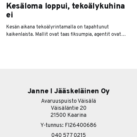
Kesäloma loppui, tekoälykuhina
ei
Kesän aikana tekoälyrintamalla on tapahtunut
kaikenlaista. Mallit ovat taas fiksumpia, agentit ovat
kaikkien huulilla ja jokainen softatalo lupaa nyt
jonkinlaista agenttiversiota tuotteestaan. Se on se
pintakerros. Sen alla on paljon kiinnostavampi tarina. Ja
se tarina on karu. Useimmat yritykset lähtevät
nimittäin liikkeelle työkalu edellä. Eli ostetaan ensin
softa ja sitten
Janne I Jääskeläinen Oy
Avaruuspuisto Väisälä
Väisäläntie 20
21500 Kaarina
Y-tunnus: FI26400686
040 577 0215