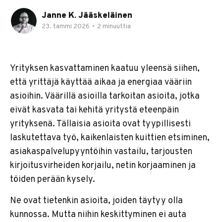
Janne K. Jääskeläinen
23. tammi 2026
•
2 minuuttia
Yrityksen kasvattaminen kaatuu yleensä siihen,
että yrittäjä käyttää aikaa ja energiaa vääriin
asioihin. Väärillä asioilla tarkoitan asioita, jotka
eivät kasvata tai kehitä yritystä eteenpäin
yrityksenä. Tällaisia asioita ovat tyypillisesti
laskutettava työ, kaikenlaisten kuittien etsiminen,
asiakaspalvelupyyntöihin vastailu, tarjousten
kirjoitusvirheiden korjailu, netin korjaaminen ja
töiden perään kysely.
Ne ovat tietenkin asioita, joiden täytyy olla
kunnossa. Mutta niihin keskittyminen ei auta