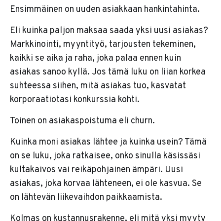
Ensimmäinen on uuden asiakkaan hankintahinta.
Eli kuinka paljon maksaa saada yksi uusi asiakas?
Markkinointi, myyntityö, tarjousten tekeminen,
kaikki se aika ja raha, joka palaa ennen kuin
asiakas sanoo kyllä. Jos tämä luku on liian korkea
suhteessa siihen, mitä asiakas tuo, kasvatat
korporaatiotasi konkurssia kohti.
Toinen on asiakaspoistuma eli churn.
Kuinka moni asiakas lähtee ja kuinka usein? Tämä
on se luku, joka ratkaisee, onko sinulla käsissäsi
kultakaivos vai reikäpohjainen ämpäri. Uusi
asiakas, joka korvaa lähteneen, ei ole kasvua. Se
on lähtevän liikevaihdon paikkaamista.
Kolmas on kustannusrakenne, eli mitä yksi myyty