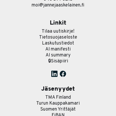
moi@jannejaaskelainen.fi
Linkit
Tilaa uutiskirje!
Tietosuojaseloste
Laskutustiedot
AI manifesti
AI summary
🔒Sisäpiiri
Jäsenyydet
TMA Finland
Turun Kauppakamari
Suomen Yrittäjät
FiBAN