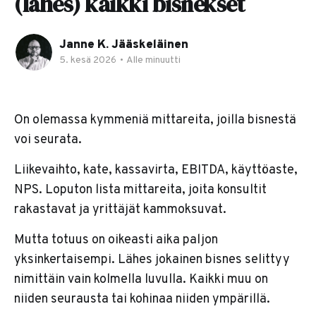
(lähes) kaikki bisnekset
Janne K. Jääskeläinen
5. kesä 2026
•
Alle minuutti
On olemassa kymmeniä mittareita, joilla bisnestä
voi seurata.
Liikevaihto, kate, kassavirta, EBITDA, käyttöaste,
NPS. Loputon lista mittareita, joita konsultit
rakastavat ja yrittäjät kammoksuvat.
Mutta totuus on oikeasti aika paljon
yksinkertaisempi. Lähes jokainen bisnes selittyy
nimittäin vain kolmella luvulla. Kaikki muu on
niiden seurausta tai kohinaa niiden ympärillä.