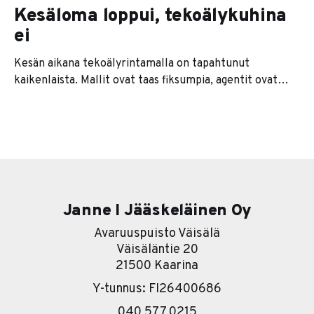
Kesäloma loppui, tekoälykuhina
ei
Kesän aikana tekoälyrintamalla on tapahtunut
kaikenlaista. Mallit ovat taas fiksumpia, agentit ovat
kaikkien huulilla ja jokainen softatalo lupaa nyt
jonkinlaista agenttiversiota tuotteestaan. Se on se
pintakerros. Sen alla on paljon kiinnostavampi tarina. Ja
se tarina on karu. Useimmat yritykset lähtevät
nimittäin liikkeelle työkalu edellä. Eli ostetaan ensin
softa ja sitten
Janne I Jääskeläinen Oy
Avaruuspuisto Väisälä
Väisäläntie 20
21500 Kaarina
Y-tunnus: FI26400686
040 577 0215