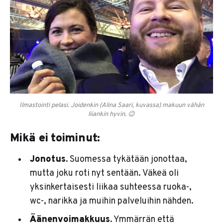
Ilmastointi pelasi. Joidenkin (Alina Saari, kuvassa) makuun vähän
liiankin hyvin. 😉
Mikä ei toiminut:
Jonotus.
Suomessa tykätään jonottaa,
mutta joku roti nyt sentään. Väkeä oli
yksinkertaisesti liikaa suhteessa ruoka-,
wc-, narikka ja muihin palveluihin nähden.
Äänenvoimakkuus.
Ymmärrän että