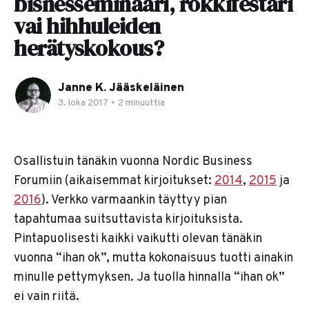
bisnesseminaari, rokkifestari
vai hihhuleiden
herätyskokous?
Janne K. Jääskeläinen
3. loka 2017
•
2 minuuttia
Osallistuin tänäkin vuonna Nordic Business
Forumiin (aikaisemmat kirjoitukset:
2014
,
2015
ja
2016
). Verkko varmaankin täyttyy pian
tapahtumaa suitsuttavista kirjoituksista.
Pintapuolisesti kaikki vaikutti olevan tänäkin
vuonna “ihan ok”, mutta kokonaisuus tuotti ainakin
minulle pettymyksen. Ja tuolla hinnalla “ihan ok”
ei vain riitä.