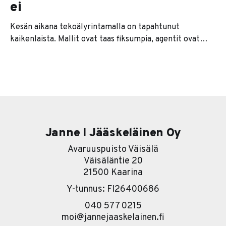
ei
Kesän aikana tekoälyrintamalla on tapahtunut
kaikenlaista. Mallit ovat taas fiksumpia, agentit ovat
kaikkien huulilla ja jokainen softatalo lupaa nyt
jonkinlaista agenttiversiota tuotteestaan. Se on se
pintakerros. Sen alla on paljon kiinnostavampi tarina. Ja
se tarina on karu. Useimmat yritykset lähtevät
nimittäin liikkeelle työkalu edellä. Eli ostetaan ensin
softa ja sitten
Janne I Jääskeläinen Oy
Avaruuspuisto Väisälä
Väisäläntie 20
21500 Kaarina
Y-tunnus: FI26400686
040 577 0215
moi@jannejaaskelainen.fi