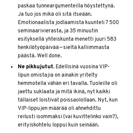
paskaa tunneargumenteilla höystettynä.
Ja tuo jos mikä oli sitä itseään.
Emotionaalista jodlaamista kuunteli 7 500
seminaarivierasta, ja 35 minuutin
esityksellä yhteiskunta menetti juuri 583
henkilötyöpäivää — sieltä kalliimmasta
päästä. Well done.
Ne pikkujutut.
Edellisinä vuosina VIP-
lipun omistajia on ainakin yritelty
hemmotella vähän eri tavalla. Tuoleille oli
jaettu suklaata ja mitä ikinä, nyt kaikki
tällaiset loistivat poissaolollaan. Nyt, kun
VIP-lippujen määrää oli ahnehdittu
reilusti isommaksi (vai kuvittelinko vain?),
erityiskohtelu loppui kuin seinään.