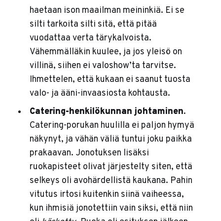
haetaan ison maailman meininkiä. Ei se
silti tarkoita silti sitä, että pitää
vuodattaa verta tärykalvoista.
Vähemmälläkin kuulee, ja jos yleisö on
villinä, siihen ei valoshow’ta tarvitse.
Ihmettelen, että kukaan ei saanut tuosta
valo- ja ääni-invaasiosta kohtausta.
Catering-henkilökunnan johtaminen.
Catering-porukan huulilla ei paljon hymyä
näkynyt, ja vähän väliä tuntui joku paikka
prakaavan. Jonotuksen lisäksi
ruokapisteet olivat järjestelty siten, että
selkeys oli avohärdellistä kaukana. Pahin
vitutus irtosi kuitenkin siinä vaiheessa,
kun ihmisiä jonotettiin vain siksi, että niin