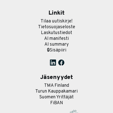
Linkit
Tilaa uutiskirje!
Tietosuojaseloste
Laskutustiedot
AI manifesti
AI summary
🔒Sisäpiiri
Jäsenyydet
TMA Finland
Turun Kauppakamari
Suomen Yrittäjät
FiBAN