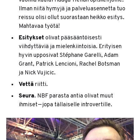
vuonna kuului Haaga-Helian opiskelijoille.
Ilman niitä hymyjä ja palveluasennetta tuo
reissu olisi ollut suorastaan heikko esitys.
Mahtavaa työtä!
Esitykset
olivat pääsääntöisesti
viihdyttäviä ja mielenkiintoisia. Erityisen
hyvin upposivat Stéphane Garelli, Adam
Grant, Patrick Lencioni, Rachel Botsman
ja Nick Vujicic.
Vettä
riitti.
Seura.
NBF parasta antia olivat muut
ihmiset — jopa tällaiselle introvertille.