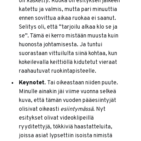
oli
käsketty
. Ruoka oli esityksen jälkeen
katettu ja valmis, mutta pari minuuttia
ennen sovittua aikaa ruokaa ei saanut.
Selitys oli, että “tarjoilu alkaa klo se ja
se”. Tämä ei kerro mistään muusta kuin
huonosta johtamisesta. Ja tuntui
suorastaan vittuilulta siinä kohtaa, kun
kokeilevalla keittiöllä kidutetut vieraat
raahautuvat ruokintapisteelle.
Keynotet.
Tai oikeastaan niiden puute.
Minulle ainakin jäi viime vuonna selkeä
kuva, että tämän vuoden pääesiintyjät
olisivat oikeasti
esiintymässä
. Nyt
esitykset olivat videoklipeillä
ryyditettyjä, tökkiviä haastatteluita,
joissa asiat lypsettiin isoista nimistä