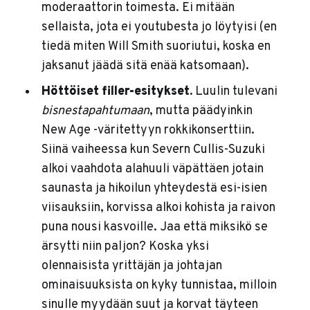
moderaattorin toimesta. Ei mitään
sellaista, jota ei youtubesta jo löytyisi (en
tiedä miten Will Smith suoriutui, koska en
jaksanut jäädä sitä enää katsomaan).
Höttöiset filler-esitykset.
Luulin tulevani
bisnestapahtumaan
, mutta päädyinkin
New Age -väritettyyn rokkikonserttiin.
Siinä vaiheessa kun Severn Cullis-Suzuki
alkoi vaahdota alahuuli väpättäen jotain
saunasta ja hikoilun yhteydestä esi-isien
viisauksiin, korvissa alkoi kohista ja raivon
puna nousi kasvoille. Jaa että miksikö se
ärsytti niin paljon? Koska yksi
olennaisista yrittäjän ja johtajan
ominaisuuksista on kyky tunnistaa, milloin
sinulle myydään suut ja korvat täyteen