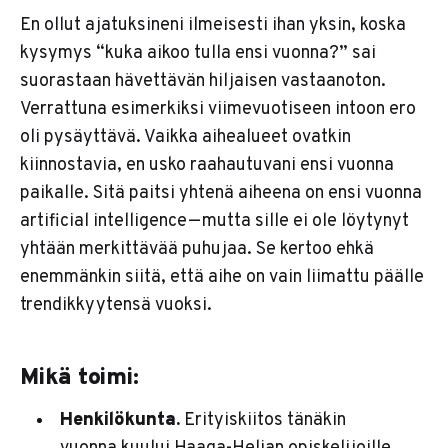
En ollut ajatuksineni ilmeisesti ihan yksin, koska
kysymys “kuka aikoo tulla ensi vuonna?” sai
suorastaan hävettävän hiljaisen vastaanoton.
Verrattuna esimerkiksi viimevuotiseen intoon ero
oli pysäyttävä. Vaikka aihealueet ovatkin
kiinnostavia, en usko raahautuvani ensi vuonna
paikalle. Sitä paitsi yhtenä aiheena on ensi vuonna
artificial intelligence — mutta sille ei ole löytynyt
yhtään merkittävää puhujaa. Se kertoo ehkä
enemmänkin siitä, että aihe on vain liimattu päälle
trendikkyytensä vuoksi.
Mikä toimi:
Henkilökunta.
Erityiskiitos tänäkin