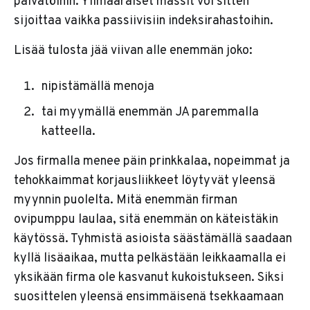
päivätöihin. Ylimääräiset massit voi sitten
sijoittaa vaikka passiivisiin indeksirahastoihin.
Lisää tulosta jää viivan alle enemmän joko:
nipistämällä menoja
tai myymällä enemmän JA paremmalla
katteella.
Jos firmalla menee päin prinkkalaa, nopeimmat ja
tehokkaimmat korjausliikkeet löytyvät yleensä
myynnin puolelta. Mitä enemmän firman
ovipumppu laulaa, sitä enemmän on käteistäkin
käytössä. Tyhmistä asioista säästämällä saadaan
kyllä lisäaikaa, mutta pelkästään leikkaamalla ei
yksikään firma ole kasvanut kukoistukseen. Siksi
suosittelen yleensä ensimmäisenä tsekkaamaan