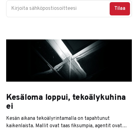
Kirjoita sähköpostiosoitteesi
Tilaa
Kesäloma loppui, tekoälykuhina
ei
Kesän aikana tekoälyrintamalla on tapahtunut
kaikenlaista. Mallit ovat taas fiksumpia, agentit ovat
kaikkien huulilla ja jokainen softatalo lupaa nyt