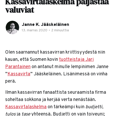
Kassavirtalaskelma paljastaa
valuviat
Janne K. Jääskeläinen
13. marras 2020
•
2 minuuttia
Olen saarnannut kassavirran kriittisyydestä niin
kauan, että Suomen kovin
tuotteistaja Jari
Parantainen
on antanut minulle lempinimen Janne
”
Kassavirta
” Jääskeläinen. Lisänimessä on vinha
perä.
Ilman kassavirran fanaattista seuraamista firma
soheltaa sokkona ja kerjää verta nenästään.
Kassavirtalaskelma
on tärkeämpi kuin
budjetti,
tulos
ja
tase
yhteensä. Budjetti on vain toiveuni;