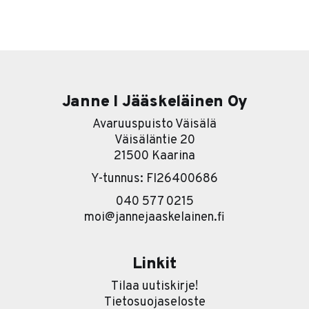
jonkinlaista agenttiversiota tuotteestaan. Se on se
pintakerros. Sen alla on paljon kiinnostavampi tarina. Ja
se tarina on karu. Useimmat yritykset lähtevät
nimittäin liikkeelle työkalu edellä. Eli ostetaan ensin
softa ja sitten
Janne I Jääskeläinen Oy
Avaruuspuisto Väisälä
Väisäläntie 20
21500 Kaarina
Y-tunnus: FI26400686
040 577 0215
moi@jannejaaskelainen.fi
Linkit
Tilaa uutiskirje!
Tietosuojaseloste