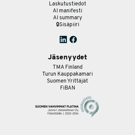
Laskutustiedot
AI manifesti
AI summary
🔒Sisäpiiri
Jäsenyydet
TMA Finland
Turun Kauppakamari
Suomen Yrittäjät
FiBAN