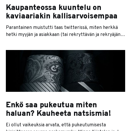
Kaupanteossa kuuntelu on
kaviaariakin kallisarvoisempaa
Parantainen muistutti taas twitterissä, miten herkkä
hetki myyjän ja asiakkaan (tai rekryttävän ja rekryäjän)
kohtaaminen on. Päivän vinkki myyjille (TE 12/2013):
"Kun seuraava ihminen, eli palkkaava päällikkö,
haastatteli Niklassonia, hän kysyi kesken kaiken, miksei
Niklasson kirjoita muistiinpanoja." Pomon mielestä N ei
vaikuttanut tarpeeksi kiinnostuneelta. N heitti
pyyhkeen
Enkö saa pukeutua miten
haluan? Kauheeta natsismia!
Ei ollut vaikeuksia arvata, että pukeutumisesta