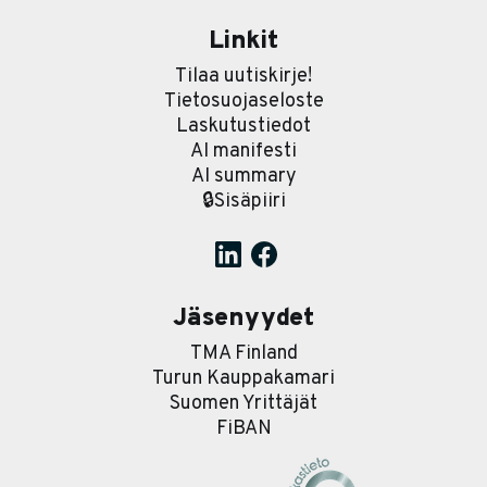
Linkit
Tilaa uutiskirje!
Tietosuojaseloste
Laskutustiedot
AI manifesti
AI summary
🔒Sisäpiiri
Jäsenyydet
TMA Finland
Turun Kauppakamari
Suomen Yrittäjät
FiBAN