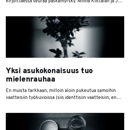
kirjoittaessa seuraa paskamyrsky. Minna Kiistalan ja Jani
Niipolan kirja ja ulostulo paremman pukeutumisen
puolesta saikin ihmiset repimään ruttuiset
prismaverkkarinsa. Ja koska elämme agressiivisen
individualistista nenäherneilyn aikakautta, Kiistala ja
Niipola on maalattu ties millaisiksi vaatenatseiksi.
Newsflash: he ovat oikeassa. Tottakai se tympii, jos joku
edes
Yksi asukokonaisuus tuo
mielenrauhaa
En muista tarkkaan, milloin aloin pukeutua samoihin
vaatteisiin työkuvioissa (siis identtisiin vaatteisiin, en
samoihin vaatteisiin joka päivä). Luulen että se tapahtui
siinä kohtaa, kun oli helkkarinmoinen kiire ja samaan
aikaan piti miettiä, mitkä housut käyvät minkäkin paidan
kanssa. Kun esikoinen roikkuu jalassa ja yrittää samalla