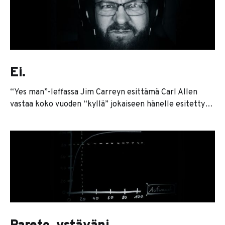
molemmin puolin kannattavaa asiakassuhdetta pääsee
syntymään, täytyy kuitenkin saada asiakkaalta lupa
yhteiselle polulle astumisesta. Tämä ei olekaan aina niin
helppoa. Asiakas voi valita
Ei.
“Yes man”-leffassa Jim Carreyn esittämä Carl Allen
vastaa koko vuoden “kyllä” jokaiseen hänelle esitettyyn
kysymykseen. Lopputuloksena miehen elämä on
tietenkin ihanaa ja täydellistä. Samanlaisella lupauksella
sinä todennäköisesti menettäisit perheesi, omaisuutesi
ja yrityksesi ja päädyt linnaan kiertopalkinnoksi kaikkien
mahdollisten sukupuolitautien kera. Yrittäjänä sinun
täytyy opetella 1) puhumaan luontevasti rahasta ja