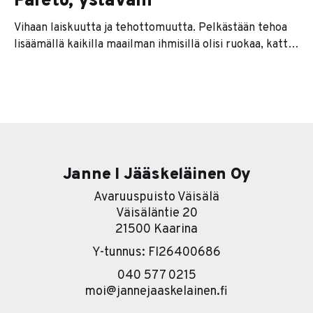
Pareto, ystäväni
Vihaan laiskuutta ja tehottomuutta. Pelkästään tehoa
lisäämällä kaikilla maailman ihmisillä olisi ruokaa, katto
pään päällä ja tuskinpa tartteisi sotiakaan.
Tehostaminen on kiva asia, mutta isoin kysymys onkin,
miten tehostaa? Ja mitä pitäisi tehostaa? Ensimmäinen
työkalu jota suosittelen on Paretojakauma. Se
tarkoittaa yksinkertaistettuna periaatetta, jonka
mukaan 20 % toimista aiheuttaa 80 % tuloksista.
Janne I Jääskeläinen Oy
Avaruuspuisto Väisälä
Väisäläntie 20
21500 Kaarina
Y-tunnus: FI26400686
040 577 0215
moi@jannejaaskelainen.fi