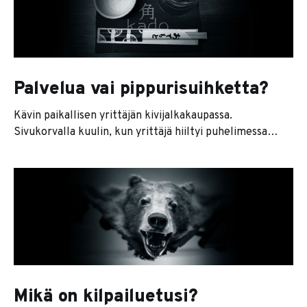
kurlata suunsa tulikuumalla kahvilla, asukokonaisuuden
Palvelua vai pippurisuihketta?
Kävin paikallisen yrittäjän kivijalkakaupassa.
Sivukorvalla kuulin, kun yrittäjä hiiltyi puhelimessa
jälleen yhteen puhelinmyyjään (oma pääni ei kestäisi
yhtään kivijalkaliikkeen pyörittämistä, koska kaikkiin
puhelinnumeroihin pitäisi vastata). Luurin paiskomisen
jälkeen vaihdoimme kokemuksia ja vuodatimme yhdessä
pari turhautumisen kyyneltä. Ei mitenkään yllättäen,
kokemuksemme olivat yhteneväisiä. Yrittäjänä saat
yleensä kolmenlaisia yhteydenottoja: 1. Joku haluaa
Mikä on kilpailuetusi?