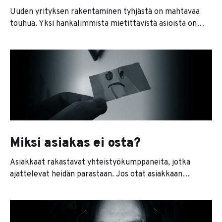
Uuden yrityksen rakentaminen tyhjästä on mahtavaa
touhua. Yksi hankalimmista mietittävistä asioista on
yrityksen kilpailuedun miettiminen. Optimaalisessa
tilanteessa haluat rakentaa yrityksestäsi monopolin.
Voit toki kertoa julkisissa juhlapuheissa ihan mitä haluat
vapaan kilpailun ihanuudesta, mutta monopoli on se,
mihin sinun täytyy yrityksenä pyrkiä. Monopoli ei
välttämättä tarkoita isoa yritystä tai lakisääteistä
monopolia
Miksi asiakas ei osta?
Asiakkaat rakastavat yhteistyökumppaneita, jotka
ajattelevat heidän parastaan. Jos otat asiakkaan
ongelmat kantaaksesi, he ovat valmiina tekemään
melkoisia urotekoja organisaatiossaan, jotta saisivat
tehdä töitä kanssasi vastaisuudessakin. Ennen kuin