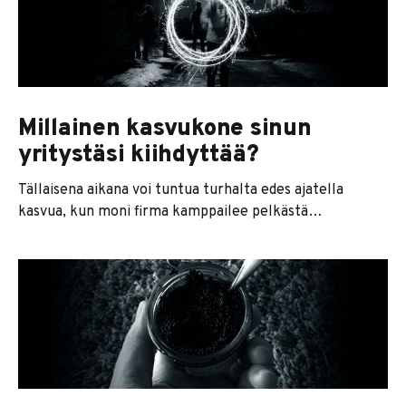
harva se päivä. Näin marraskuun mustuudessa on
Millainen kasvukone sinun
yritystäsi kiihdyttää?
Tällaisena aikana voi tuntua turhalta edes ajatella
kasvua, kun moni firma kamppailee pelkästä
selviytymisestään. Mutta juuri siksi kasvu on
tärkeämpää nyt kuin koskaan aikaisemmin: jos yritys ei
kasva, se kuolee. Kasvun ja kuihtumisen välillä
tasapainoileva yritys ei vapailla markkinoilla pitkään
pulikoi. Jos ei muuta, niin inflaatio nakertaa pääoman.
Moni yrittäjä