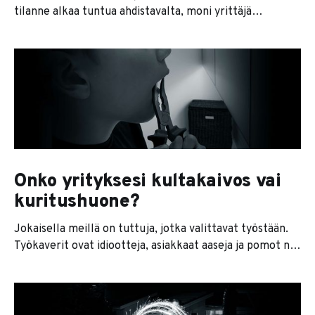
tilanne alkaa tuntua ahdistavalta, moni yrittäjä
kompastuu epätoivoissaan kaikkein pahimpaan
mahdolliseen perisyntiin, sitkun-myyntiin. Mitä se
sitkun-myynti on? Asiaa ehkä helpottaa, jos yritystä
ajattelee eräänlaisena karkeana koneena. Tämän
koneen ainoa tarkoitus on tuottaa tulosta. Eli kun
koneeseen kaadetaan yksi euro, sieltä täytyy
Onko yrityksesi kultakaivos vai
kuritushuone?
Jokaisella meillä on tuttuja, jotka valittavat työstään.
Työkaverit ovat idiootteja, asiakkaat aaseja ja pomot ne
vasta peräpäästä ovatkin. Levy on aina sama, biisi vain
vaihtuu. Voin kuitenkin sanoa, että tuo levy kuulostaa
vielä railakkaalta kesärallilta verrattuna siihen
kirkonpolttoheviin, mikä monen yrittäjän päässä raikaa