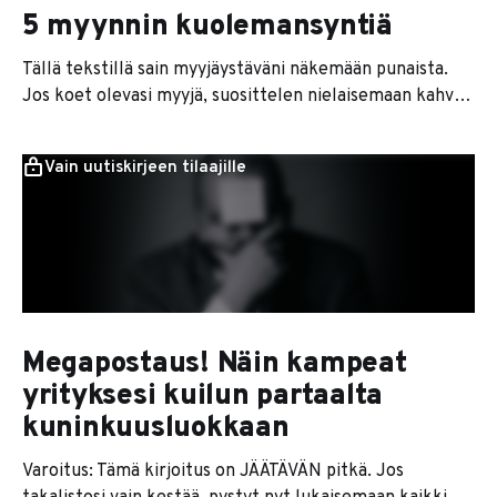
5 myynnin kuolemansyntiä
Tällä tekstillä sain myyjäystäväni näkemään punaista.
Jos koet olevasi myyjä, suosittelen nielaisemaan kahvit
sisään ennen kuin jatkat lukemista. Myyminen on firman
tärkeimpiä toimintoja. Moni muu asia ratkeaa kuin
Vain uutiskirjeen tilaajille
itsestään, kun myynti vetää kunnolla ja kassaan sataa
kahisevaa. Mutta asiakkaiden sisäänkelaaminen ei aina
ole yksinkertaista, ja monella yrittäjällä menevät
helposti aivan
Megapostaus! Näin kampeat
yrityksesi kuilun partaalta
kuninkuusluokkaan
Varoitus: Tämä kirjoitus on JÄÄTÄVÄN pitkä. Jos