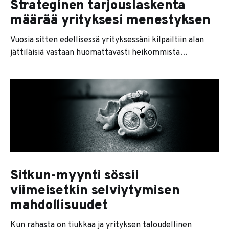
Strateginen tarjouslaskenta
määrää yrityksesi menestyksen
Vuosia sitten edellisessä yrityksessäni kilpailtiin alan
jättiläisiä vastaan huomattavasti heikommista
lähtökohdista. Julkishallinnon tarjouskilpailuissa
keikkojen koko oli iso, mutta katteet olivat ahtaalla ja
tarjousehdot syvältä hanurista. Muiltakin osin tilanne oli
vähän heikko. Yrityksemme referenssit olivat
määrältään vähäisempiä, henkilöstöä oli isoihin
pelureihin verrattuna vähemmän ja liikevaihtokin oli
huomattavasti maltillisempaa. Peruspisteissä tuli siis
Sitkun-myynti sössii
viimeisetkin selviytymisen
mahdollisuudet
Kun rahasta on tiukkaa ja yrityksen taloudellinen