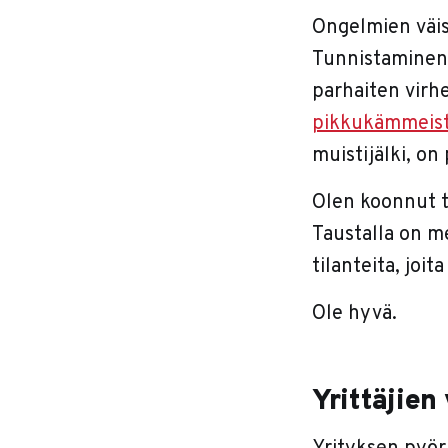
Ongelmien väist
Tunnistaminen 
parhaiten virhe
pikkukämmeis
muistijälki, o
Olen koonnut t
Taustalla on me
tilanteita, joi
Ole hyvä.
Yrittäjien