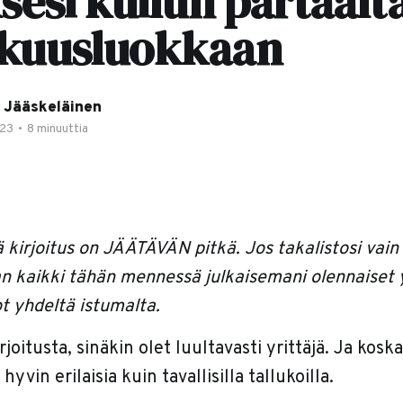
sesi kuilun partaalt
kuusluokkaan
 Jääskeläinen
023
•
8 minuuttia
kirjoitus on JÄÄTÄVÄN pitkä. Jos takalistosi vain
n kaikki tähän mennessä julkaisemani olennaiset y
t yhdeltä istumalta.
rjoitusta, sinäkin olet luultavasti yrittäjä. Ja koska
yvin erilaisia kuin tavallisilla tallukoilla.