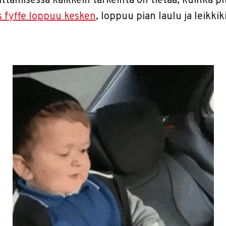
ttämisessä kaikkein tärkeintä on tietää, kuinka pi
s fyffe loppuu kesken
, loppuu pian laulu ja leikkik