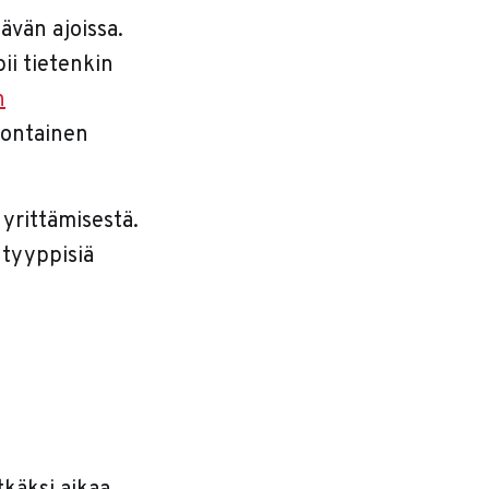
ävän ajoissa.
ii tietenkin
n
uontainen
yrittämisestä.
-tyyppisiä