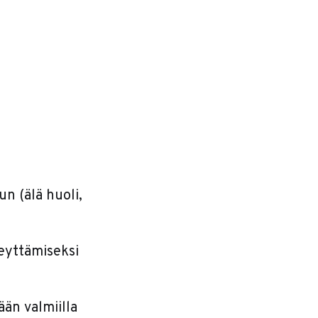
n (älä huoli,
keyttämiseksi
ään valmiilla