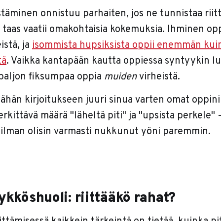
äminen onnistuu parhaiten, jos ne tunnistaa riitt
taas vaatii omakohtaisia kokemuksia. Ihminen opp
istä, ja
isommista hupsiksista oppii enemmän kui
tä
. Vaikka kantapään kautta oppiessa syntyykin l
n paljon fiksumpaa oppia
muiden
virheistä.
ähän kirjoitukseen juuri sinua varten omat oppini 
rkittävä määrä "läheltä piti" ja "upsista perkele" 
ta ilman olisin varmasti nukkunut yöni paremmin.
 ykköshuoli: riittääkö rahat?