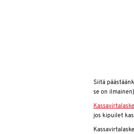
Siitä päästään
se on ilmainen)
Kassavirtalask
jos kipuilet k
Kassavirtalaske