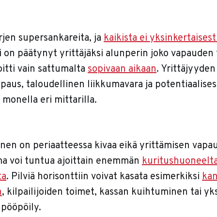
arjen supersankareita, ja
kaikista ei yksinkertaisest
i on päätynyt yrittäjäksi alunperin joko vapauden 
oitti vain sattumalta
sopivaan aikaan
. Yrittäjyyden
paus, taloudellinen liikkumavara ja potentiaalises
onella eri mittarilla.
nen on periaatteessa kivaa eikä yrittämisen vapau
ma voi tuntua ajoittain enemmän
kuritushuoneelta
ta
. Pilviä horisonttiin voivat kasata esimerkiksi
ka
n
, kilpailijoiden toimet, kassan kuihtuminen tai yk
 pööpöily.