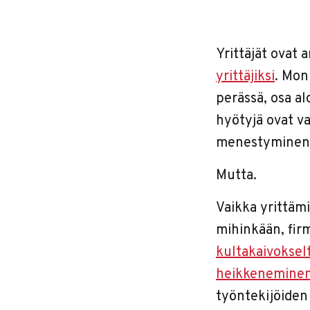
Yrittäjät ovat 
yrittäjiksi
. Mon
perässä, osa al
hyötyjä ovat va
menestyminen m
Mutta.
Vaikka yrittämi
mihinkään, fir
kultakaivoksel
heikkenemine
työntekijöiden