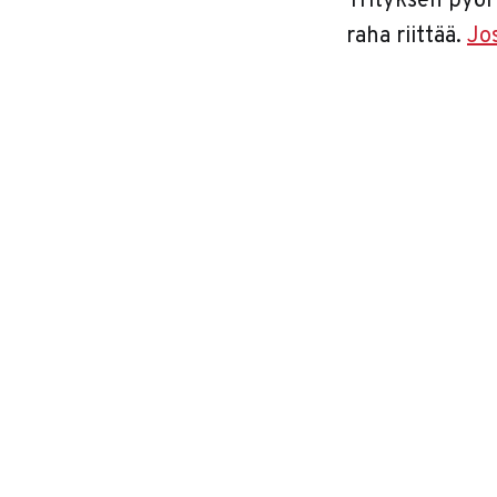
Yrityksen pyöri
raha riittää.
Jo