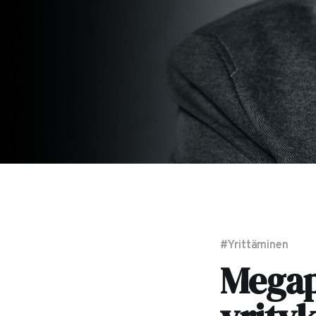
#Yrittäminen
Megap