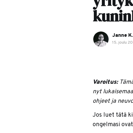
yrityk
kunin
Janne K.
15. joulu 2
Varoitus:
Tämä 
nyt lukaisemaa
ohjeet ja neuvo
Jos luet tätä ki
ongelmasi ovat h