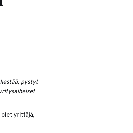
a
 kestää, pystyt
ritysaiheiset
 olet yrittäjä,