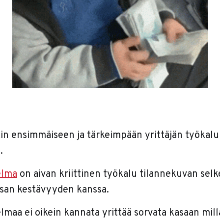
kin ensimmäiseen ja tärkeimpään yrittäjän työkaluu
.
elma
on aivan kriittinen työkalu tilannekuvan sel
assan kestävyyden kanssa.
lmaa ei oikein kannata yrittää sorvata kasaan mill