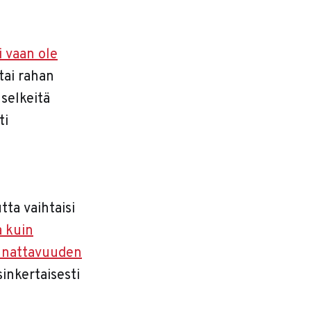
i vaan ole
tai rahan
 selkeitä
ti
tta vaihtaisi
 kuin
nnattavuuden
sinkertaisesti