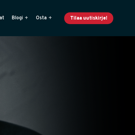
at
Blogi
Osta
Tilaa uutiskirje!