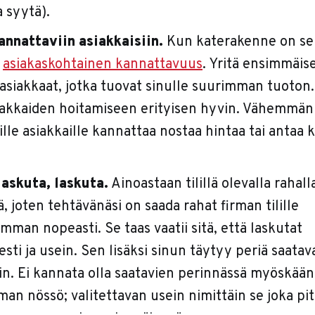
a syytä).
annattaviin asiakkaisiin.
Kun katerakenne on selv
s
asiakaskohtainen kannattavuus
. Yritä ensimmäis
 asiakkaat, jotka tuovat sinulle suurimman tuoton
iakkaiden hoitamiseen erityisen hyvin. Vähemmän
lle asiakkaille kannattaa nostaa hintaa tai antaa 
laskuta, laskuta.
Ainoastaan tilillä olevalla rahall
, joten tehtävänäsi on saada rahat firman tilille
mman nopeasti. Se taas vaatii sitä, että laskutat
esti ja usein. Sen lisäksi sinun täytyy periä saatav
. Ei kannata olla saatavien perinnässä myöskään
an nössö; valitettavan usein nimittäin se joka pi