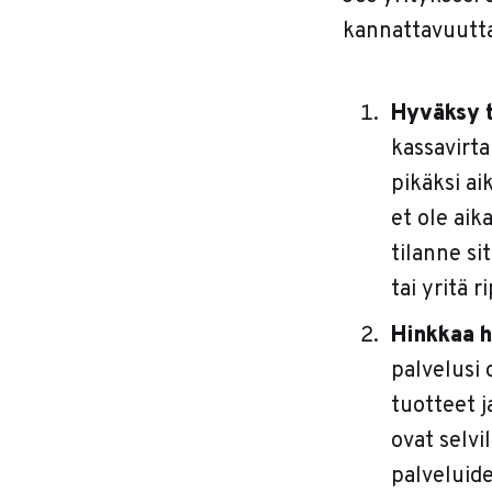
kannattavuutta
Hyväksy t
kassavirta
pikäksi ai
et ole ai
tilanne si
tai yritä
Hinkkaa h
palvelusi 
tuotteet j
ovat selvi
palveluide