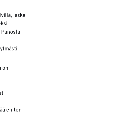
illä, laske
eksi
. Panosta
kylmästi
a on
at
tää eniten