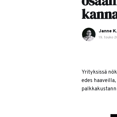
osaam
kanna
Janne K.
19. touko 
Yrityksissä nök
edes haaveilla
palkkakustannu