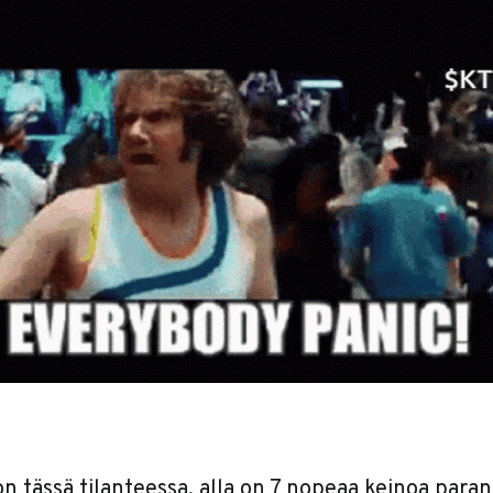
on tässä tilanteessa, alla on 7 nopeaa keinoa para