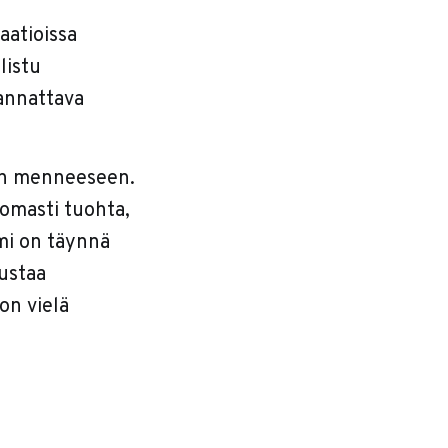
aatioissa
listu
kannattava
ään menneeseen.
tomasti tuohta,
omi on täynnä
nustaa
 on vielä