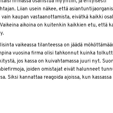
itäisi firmassa osallistua myyntiin, ja erityisesti
htajan. Liian usein näkee, että asiantuntijaorganis
vain kaupan vastaanottamista, eivätkä kaikki osal
Vaikeina aikoina on kuitenkin kaikkien etu, että 
y.
llisinta vaikeassa tilanteessa on jäädä mököttäm
mpina vuosina firma olisi tahkonnut kuinka tolkut
rkitystä, jos kassa on kuivahtamassa juuri nyt. Su
mbiefirmoja, joiden omistajat eivät halunneet tun
issa. Siksi kannattaa reagoida ajoissa, kun kassassa