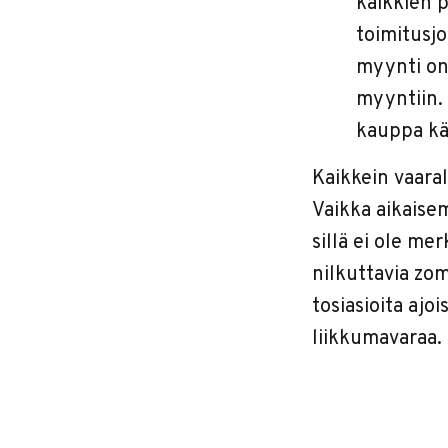
kaikkien p
toimitusjo
myynti on 
myyntiin. 
kauppa kä
Kaikkein vaara
Vaikka aikaise
sillä ei ole me
nilkuttavia zo
tosiasioita ajo
liikkumavaraa.