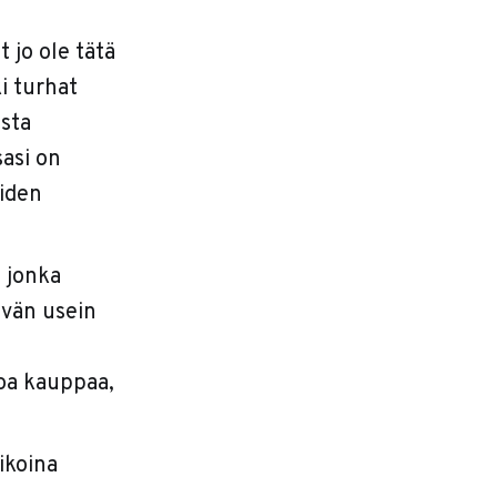
t jo ole tätä
ki turhat
ista
sasi on
oiden
, jonka
ävän usein
soa kauppaa,
ikoina