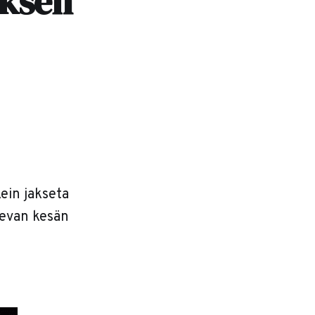
yksen
ein jakseta
levan kesän