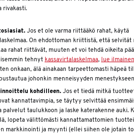
 rivakasti.
osiasiat.
Jos et ole varma riittääkö rahat, käytä
laskelmaa. On ehdottoman kriittistä, että selvität
kaa rahat riittävät, muuten et voi tehdä oikeita pää
kaisemmin tehnyt
kassavirtalaskelmaa
,
lue ilmaine
tten onkaan, älä ainakaan tarpeettomasti häpeä ti
 ripustautua johonkin menneisyyden menestykseen
innoittelu kohdilleen.
Jos et tiedä mitkä tuotteet
ovat kannattavimpia, se täytyy selvittää ensimmäis
a palvelut taulukkoon ja laske katerakenne auki. 
llä, lopeta välittömästi kannattamattomien tuottei
n markkinointi ja myynti (ellei siihen ole jotain t