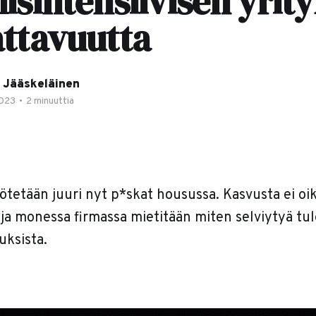
isintensiivisen yrit
ttavuutta
 Jääskeläinen
2023
•
2 minuuttia
ötetään juuri nyt p*skat housussa. Kasvusta ei oik
, ja monessa firmassa mietitään miten selviytyä tu
ksista.