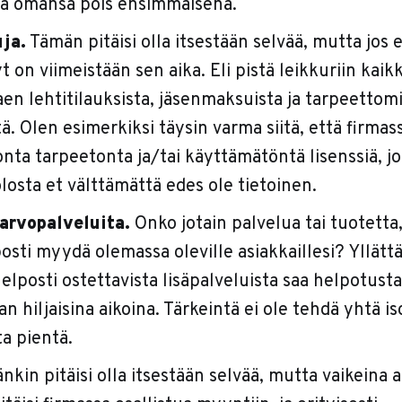
aa omansa pois ensimmäisenä.
uja.
Tämän pitäisi olla itsestään selvää, mutta jos e
t on viimeistään sen aika. Eli pistä leikkuriin kaik
aen lehtitilauksista, jäsenmaksuista ja tarpeettom
tä. Olen esimerkiksi täysin varma siitä, että firmas
nta tarpeetonta ja/tai käyttämätöntä lisenssiä, j
osta et välttämättä edes ole tietoinen.
äarvopalveluita.
Onko jotain palvelua tai tuotetta
posti myydä olemassa oleville asiakkaillesi? Yllätt
helposti ostettavista lisäpalveluista saa helpotusta
an hiljaisina aikoina. Tärkeintä ei ole tehdä yhtä i
a pientä.
kin pitäisi olla itsestään selvää, mutta vaikeina a