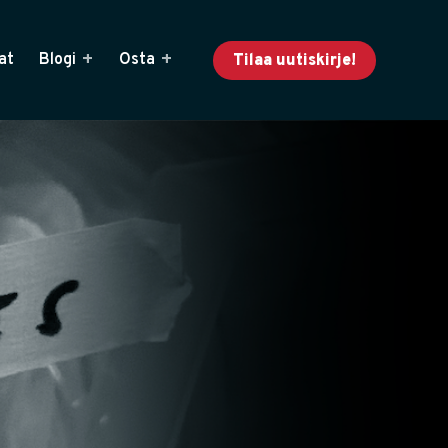
at
Blogi
Osta
Tilaa uutiskirje!