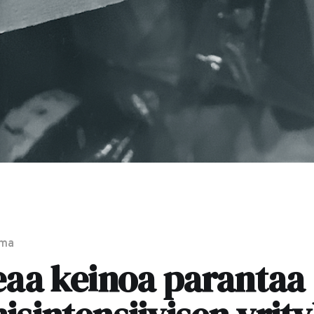
lma
eaa keinoa parantaa