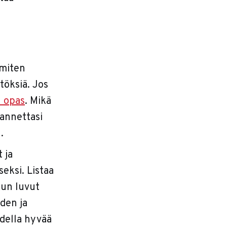
 miten
töksiä. Jos
n opas
. Mikä
lannettasi
.
 ja
eksi. Listaa
Kun luvut
den ja
odella hyvää