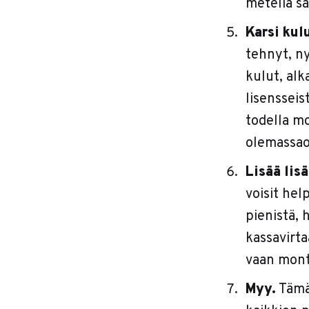
meteliä s
Karsi kul
tehnyt, ny
kulut, alk
lisensseis
todella mo
olemassaol
Lisää lis
voisit hel
pienistä, 
kassavirta
vaan mont
Myy.
Tämän