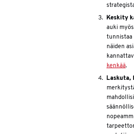
strategist
Keskity k
auki myö
tunnistaa
näiden as
kannattavi
kenkää
.
Laskuta, 
merkitystä
mahdollisi
säännöllis
nopeammin
tarpeettom