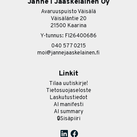
Janne I Jääskeläinen Oy
Avaruuspuisto Väisälä
Väisäläntie 20
21500 Kaarina
Y-tunnus: FI26400686
040 577 0215
moi@jannejaaskelainen.fi
Linkit
Tilaa uutiskirje!
Tietosuojaseloste
Laskutustiedot
AI manifesti
AI summary
🔒Sisäpiiri