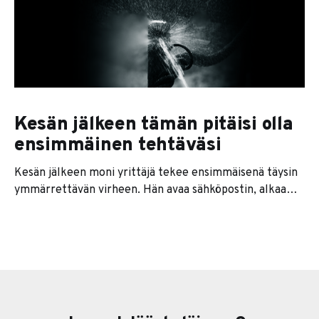
Kesän jälkeen tämän pitäisi olla
ensimmäinen tehtäväsi
Kesän jälkeen moni yrittäjä tekee ensimmäisenä täysin
ymmärrettävän virheen. Hän avaa sähköpostin, alkaa
vastata viesteihin, kaivaa keväältä jääneet rästit esiin ja
sopii ensimmäiset palaverit takaisin kalenteriin. Tuntuu,
että kone lähtee taas käyntiin. Ongelma on siinä, että se
ei välttämättä ole sinun koneesi. Se on asiakkaiden,
työntekijöiden, kumppanien, alihankkijoiden ja kaikkien