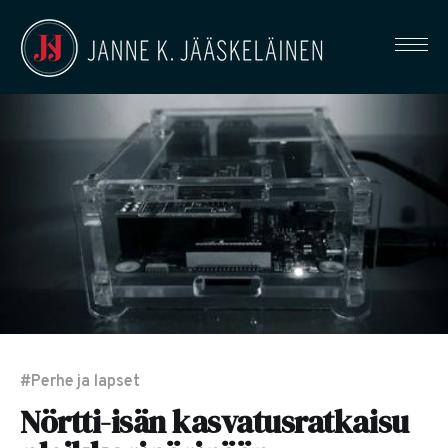
#Perhe ja lapset
Nörtti-isän kasvatusratkaisu