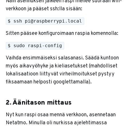
Näin asennuksen jälkeen raspi menee suoraan wifi-
verkkoon ja pääset ssh:lla sisään:
$ ssh pi@raspberrypi.local
Sitten pääsee konfiguroimaan raspia komennolla:
$ sudo raspi-config
Vaihda ensimmäiseksi salasanasi. Säädä kuntoon
myös aikavyöhyke ja kieliasetukset (mahdolliset
lokalisaatioon liittyvät virheilmoitukset pystyy
fiksaamaan helposti googlettamalla).
2. Äänitason mittaus
Nyt kun raspi osaa mennä verkkoon, asennetaan
Netatmo. Minulla oli nurkissa ajelehtimassa