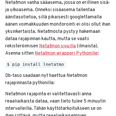
Netatmon vanha sääasema, jossa on erillinen sisä-
ja ulkoasema. Onneksi sisäasema tallentaa
äänitasotietoa, sillä pikaisesti googlettamalla
äänen voimakkuuden monitorointi ei olisi ollut ihan
yksinkertaista. Netatmosta pystyy hakemaan
dataa rajapinnan kautta, mutta se vaatii
rekisteröimisen
Netatmon sivuilla
(ilmaista).
Asenna sitten
Netatmon wrapperi Pythonille
:
$ pip install lnetatmo
Db-taso saadaan nyt haettua Netatmon
rajapinnasta pythonilla:
Netatmon rajapinta ei valitettavasti anna
reaaliaikaista dataa, vaan tieto tulee 5 minuutin
intervalleilla. Tähän käyttötarkoitukseen se on
ihan riittävä, mutta reaaliaikaisempien