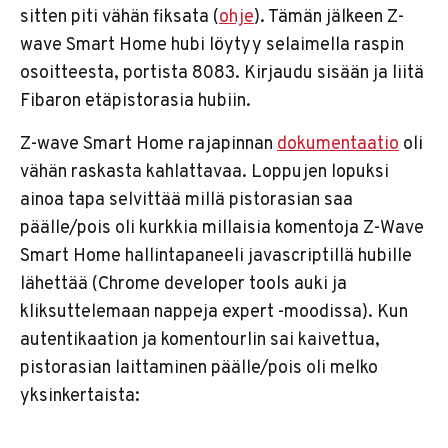
sitten piti vähän fiksata (
ohje
). Tämän jälkeen Z-
wave Smart Home hubi löytyy selaimella raspin
osoitteesta, portista 8083. Kirjaudu sisään ja liitä
Fibaron etäpistorasia hubiin.
Z-wave Smart Home rajapinnan
dokumentaatio
oli
vähän raskasta kahlattavaa. Loppujen lopuksi
ainoa tapa selvittää millä pistorasian saa
päälle/pois oli kurkkia millaisia komentoja Z-Wave
Smart Home hallintapaneeli javascriptillä hubille
lähettää (Chrome developer tools auki ja
kliksuttelemaan nappeja expert -moodissa). Kun
autentikaation ja komentourlin sai kaivettua,
pistorasian laittaminen päälle/pois oli melko
yksinkertaista: