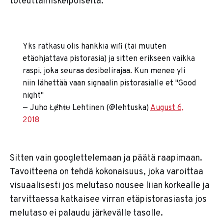
toteuttamiskelpoiselta:
Yks ratkasu olis hankkia wifi (tai muuten
etäohjattava pistorasia) ja sitten erikseen vaikka
raspi, joka seuraa desibelirajaa. Kun menee yli
niin lähettää vaan signaalin pistorasialle et "Good
night"
— Juho Łɇħŧᵾ Lehtinen (@lehtuska)
August 6,
2018
Sitten vain googlettelemaan ja päätä raapimaan.
Tavoitteena on tehdä kokonaisuus, joka varoittaa
visuaalisesti jos melutaso nousee liian korkealle ja
tarvittaessa katkaisee virran etäpistorasiasta jos
melutaso ei palaudu järkevälle tasolle.