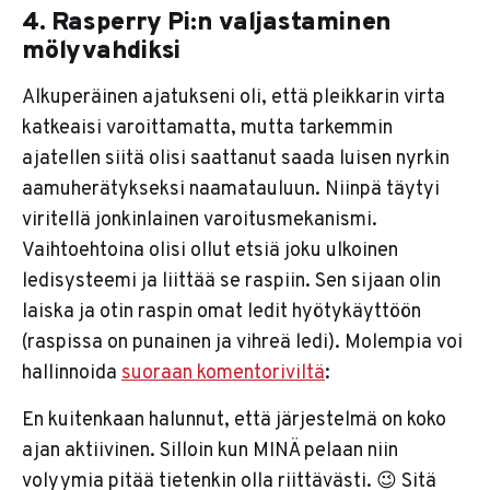
4. Rasperry Pi:n valjastaminen
mölyvahdiksi
Alkuperäinen ajatukseni oli, että pleikkarin virta
katkeaisi varoittamatta, mutta tarkemmin
ajatellen siitä olisi saattanut saada luisen nyrkin
aamuherätykseksi naamatauluun. Niinpä täytyi
viritellä jonkinlainen varoitusmekanismi.
Vaihtoehtoina olisi ollut etsiä joku ulkoinen
ledisysteemi ja liittää se raspiin. Sen sijaan olin
laiska ja otin raspin omat ledit hyötykäyttöön
(raspissa on punainen ja vihreä ledi). Molempia voi
hallinnoida
suoraan komentoriviltä
:
En kuitenkaan halunnut, että järjestelmä on koko
ajan aktiivinen. Silloin kun MINÄ pelaan niin
volyymia pitää tietenkin olla riittävästi. 😉 Sitä