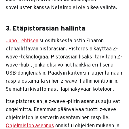
sovellusten kanssa Netatmo ei ole oikea valinta.
3. Etäpistorasian hallinta
Juho Lehtisen
suosituksesta ostin Fibaron
etähallittavan pistorasian. Pistorasia käyttää Z-
wave -teknologiaa. Pistorasian lisäksi tarvitaan Z-
wave -hubi, jonka olisi voinut hankkia erillisenä
USB-donglenakin. Päädyin kuitenkin laajentamaan
raspia ostamalla siihen z-wave -hallinnointipiirin.
Se mahtui kivuttomasti läpinäkyvään koteloon.
Itse pistorasian ja z-wave -piirin asennus sujuivat
ongelmitta. Enemmän päänvaivaa tuotti z-wave
ohjelmiston ja serverin asentaminen raspille.
Ohjelmiston asennus
onnistui ohjeiden mukaan ja