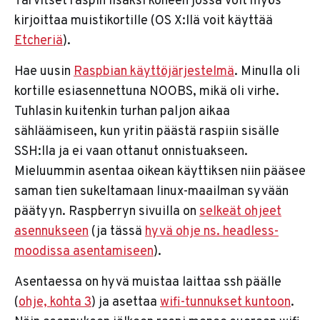
Tarvitset raspin lisäksi koneen jossa voit myös
kirjoittaa muistikortille (OS X:llä voit käyttää
Etcheriä
).
Hae uusin
Raspbian käyttöjärjestelmä
. Minulla oli
kortille esiasennettuna NOOBS, mikä oli virhe.
Tuhlasin kuitenkin turhan paljon aikaa
sähläämiseen, kun yritin päästä raspiin sisälle
SSH:lla ja ei vaan ottanut onnistuakseen.
Mieluummin asentaa oikean käyttiksen niin pääsee
saman tien sukeltamaan linux-maailman syvään
päätyyn. Raspberryn sivuilla on
selkeät ohjeet
asennukseen
(ja tässä
hyvä ohje ns. headless-
moodissa asentamiseen
).
Asentaessa on hyvä muistaa laittaa ssh päälle
(
ohje, kohta 3
) ja asettaa
wifi-tunnukset kuntoon
.