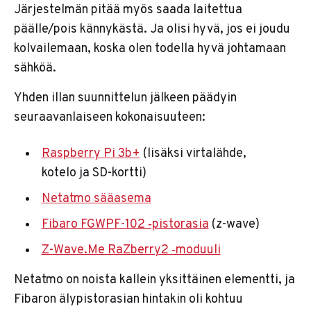
Järjestelmän pitää myös saada laitettua
päälle/pois kännykästä. Ja olisi hyvä, jos ei joudu
kolvailemaan, koska olen todella hyvä johtamaan
sähköä.
Yhden illan suunnittelun jälkeen päädyin
seuraavanlaiseen kokonaisuuteen:
Raspberry Pi 3b+
(lisäksi virtalähde,
kotelo ja SD-kortti)
Netatmo sääasema
Fibaro FGWPF-102 ‐pistorasia
(z-wave)
Z-Wave.Me RaZberry2 ‐moduuli
Netatmo on noista kallein yksittäinen elementti, ja
Fibaron älypistorasian hintakin oli kohtuu