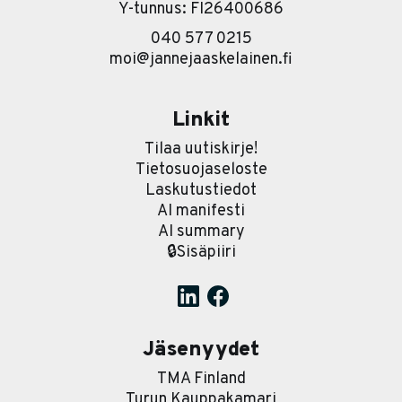
Y-tunnus: FI26400686
040 577 0215
moi@jannejaaskelainen.fi
Linkit
Tilaa uutiskirje!
Tietosuojaseloste
Laskutustiedot
AI manifesti
AI summary
🔒Sisäpiiri
Jäsenyydet
TMA Finland
Turun Kauppakamari