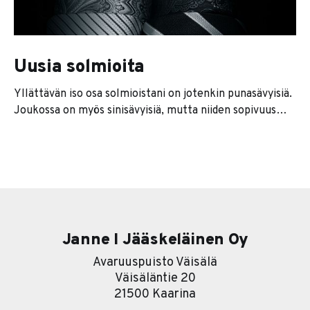
Uusia solmioita
Yllättävän iso osa solmioistani on jotenkin punasävyisiä.
Joukossa on myös sinisävyisiä, mutta niiden sopivuus
tumman sinisen puvun kanssa on välillä vähän
kyseenalaista ja fiiliksistä on tietenkin lämpö kaukana.
Stockmannin ja muiden paikallisten ketjujen
solmiovalinnat ovat lähinnä hanurista, ja kuosit tuntuvat
olevan niitä perussävyjä, jotka pölyttyvät jossain
lasivitriineissä (Turun Wiklundilla on
Janne I Jääskeläinen Oy
Avaruuspuisto Väisälä
Väisäläntie 20
21500 Kaarina