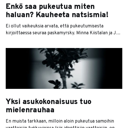
Enkö saa pukeutua miten
haluan? Kauheeta natsismia!
Ei ollut vaikeuksia arvata, että pukeutumisesta
kirjoittaessa seuraa paskamyrsky. Minna Kiistalan ja Jani
Niipolan kirja ja ulostulo paremman pukeutumisen
puolesta saikin ihmiset repimään ruttuiset
prismaverkkarinsa. Ja koska elämme agressiivisen
individualistista nenäherneilyn aikakautta, Kiistala ja
Niipola on maalattu ties millaisiksi vaatenatseiksi.
Newsflash: he ovat oikeassa. Tottakai se tympii, jos joku
edes
Yksi asukokonaisuus tuo
mielenrauhaa
En muista tarkkaan, milloin aloin pukeutua samoihin