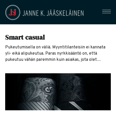
Smart casual
Pukeutumisella on väliä. Myyntitilanteisiin ei kannata
yli- eikä alipukeutua. Paras nyrkkisääntö on, että
pukeutuu vähän paremmin kuin asiakas, jota olet
menossa tapaamaan. Joskus se tarkoittaa farkkuja ja
bleiseriä (smart casual), joskus pukua ilman solmiota
(business casual) tai solmion kera (mun suosikki).