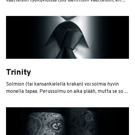
vaatteisiin työkuvioissa (siis identtisiin vaatteisiin, en
samoihin vaatteisiin joka päivä). Luulen että se tapahtui
siinä kohtaa, kun oli helkkarinmoinen kiire ja samaan
aikaan piti miettiä, mitkä housut käyvät minkäkin paidan
kanssa. Kun esikoinen roikkuu jalassa ja yrittää samalla
kurlata suunsa tulikuumalla kahvilla, asukokonaisuuden
Trinity
Solmion (tai kansankielellä krakan) voi solmia hyvin
monella tapaa. Perussolmu on aika plääh, mutta se sopii
vähän joka tilanteeseen. Itse kuitenkin suosin yleensä
trinity-solmua. Se sopii parhaiten yksivärisen solmion
kanssa, mutta olen nähnyt mahtavia kuviosolmujakin.
Ohjeet solmimiseen löytyy tietenkin vaikka Youtubesta.
Jos haluaa vähän jotain hankalampaa, kokeile Eldredgeä.