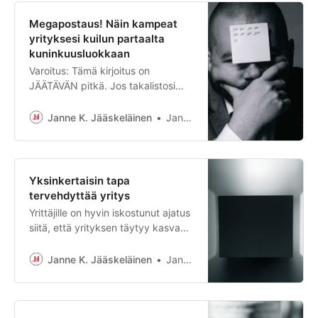
Megapostaus! Näin kampeat
yrityksesi kuilun partaalta
kuninkuusluokkaan
Varoitus: Tämä kirjoitus on
JÄÄTÄVÄN pitkä. Jos takalistosi
vain kestää, pystyt nyt
lukaisemaan kaikki tähän
Janne K. Jääskeläinen
Janne K. Jääskeläinen
mennessä julkaisemani olennaiset
yritysaiheiset ohjeet ja neuvot
yhdeltä istumalta. Jos luet tätä
kirjoitusta, sinäkin olet luultavasti
Yksinkertaisin tapa
yrittäjä. Ja koska olet yrittäjä,
tervehdyttää yritys
ongelmasi ovat hyvin erilaisia kuin
Yrittäjille on hyvin iskostunut ajatus
tavallisilla tallukoilla. Yrittäjät ovat
siitä, että yrityksen täytyy kasvaa
arjen supersankareita, ja kaikista ei
selviytyäkseen. Yrityksen
tervehdyttämisessä tavoitteena on
Janne K. Jääskeläinen
Janne K. Jääskeläinen
kuitenkin lähestulkoon aina
muovata yritys, joka on pienempi,
fokusoituneempi ja kannattavampi
kuin mitä se oli lähtötilanteessa.