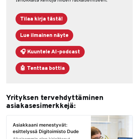
tehokkaita keinoja niiden ratkaisemiseen.
Tilaa kirja tästä!
Lue ilmainen näyte
🎧 Kuuntele AI-podcast
🤖 Tenttaa bottia
Yrityksen tervehdyttäminen
asiakasesimerkkejä:
Asiakkaani menestyvät:
esittelyssä Digitoimisto Dude
Aikaisemmin olen kirjoittanut