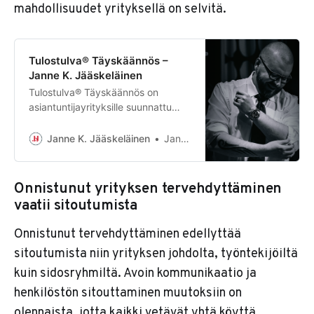
mahdollisuudet yrityksellä on selvitä.
Tulostulva® Täyskäännös –
Janne K. Jääskeläinen
Tulostulva® Täyskäännös on
asiantuntijayrityksille suunnattu
tervehdyttämisohjelma jonka avulla
käännät tappiollisen yrityksen
Janne K. Jääskeläinen
Janne K. Jääskeläinen
voitolliseksi.
Onnistunut yrityksen tervehdyttäminen
vaatii sitoutumista
Onnistunut tervehdyttäminen edellyttää
sitoutumista niin yrityksen johdolta, työntekijöiltä
kuin sidosryhmiltä. Avoin kommunikaatio ja
henkilöstön sitouttaminen muutoksiin on
olennaista, jotta kaikki vetävät yhtä köyttä