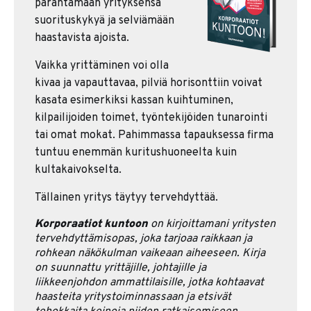
parantamaan yrityksensä
suorituskykyä ja selviämään
haastavista ajoista.
Vaikka yrittäminen voi olla
kivaa ja vapauttavaa, pilviä horisonttiin voivat
kasata esimerkiksi kassan kuihtuminen,
kilpailijoiden toimet, työntekijöiden tunarointi
tai omat mokat. Pahimmassa tapauksessa firma
tuntuu enemmän kuritushuoneelta kuin
kultakaivokselta.
Tällainen yritys täytyy tervehdyttää.
Korporaatiot kuntoon
on kirjoittamani yritysten
tervehdyttämisopas, joka tarjoaa raikkaan ja
rohkean näkökulman vaikeaan aiheeseen. Kirja
on suunnattu yrittäjille, johtajille ja
liikkeenjohdon ammattilaisille, jotka kohtaavat
haasteita yritystoiminnassaan ja etsivät