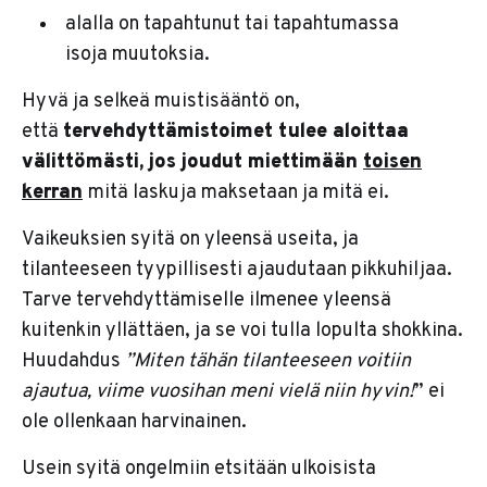
alalla on tapahtunut tai tapahtumassa
isoja muutoksia.
Hyvä ja selkeä muistisääntö on,
että
tervehdyttämistoimet tulee aloittaa
välittömästi, jos joudut miettimään
toisen
kerran
mitä laskuja maksetaan ja mitä ei.
Vaikeuksien syitä on yleensä useita, ja
tilanteeseen tyypillisesti ajaudutaan pikkuhiljaa.
Tarve tervehdyttämiselle ilmenee yleensä
kuitenkin yllättäen, ja se voi tulla lopulta shokkina.
Huudahdus
”Miten tähän tilanteeseen voitiin
ajautua, viime vuosihan meni vielä niin hyvin!
” ei
ole ollenkaan harvinainen.
Usein syitä ongelmiin etsitään ulkoisista