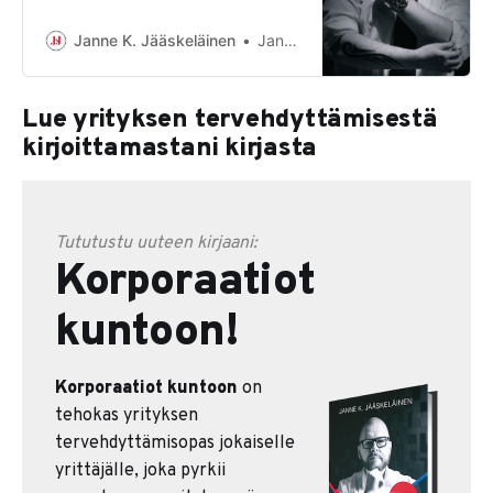
tervehdyttämisohjelma jonka avulla
käännät tappiollisen yrityksen
Janne K. Jääskeläinen
Janne K. Jääskeläinen
voitolliseksi.
Lue yrityksen tervehdyttämisestä
kirjoittamastani kirjasta
Tututustu uuteen kirjaani:
Korporaatiot
kuntoon!
Korporaatiot kuntoon
on
tehokas yrityksen
tervehdyttämisopas jokaiselle
yrittäjälle, joka pyrkii