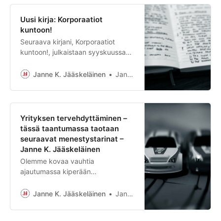
Uusi kirja: Korporaatiot
kuntoon!
Seuraava kirjani, Korporaatiot
kuntoon!, julkaistaan syyskuussa
2024.
Janne K. Jääskeläinen
Janne K. Jääskeläinen
Yrityksen tervehdyttäminen –
tässä taantumassa taotaan
seuraavat menestystarinat –
Janne K. Jääskeläinen
Olemme kovaa vauhtia
ajautumassa kiperään
taloudelliseen taantumaan. Edessä
on pakollisia korjausliikkeitä sekä
Janne K. Jääskeläinen
Janne K. Jääskeläinen
yrityksissä että kotitalouksissa.