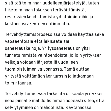
sisältää toiminnan uudelleenjärjestelyjä, kuten
liiketoiminnan fokuksen terävöittämistä,
resurssien kohdistamista ydintoimintoihin ja
kustannusrakenteen optimointia.
Tervehdyttämisprosessissa voidaan käyttää sekä
vapaaehtoisia että lakisääteisiä
saneerauskeinoja. Yrityssaneeraus on yksi
tunnetuimmista vaihtoehdoista, jolloin yrityksen
velkoja voidaan järjestellä uudelleen
tuomioistuimen valvonnassa. Tämä auttaa
yritystä välttämään konkurssin ja jatkamaan
toimintaansa.
Tervehdyttämisessä tärkeintä on saada yrityksen
nenä pinnalle mahdollisimman nopeasti siten, että
selviytyminen on mahdollista. Käytännössä