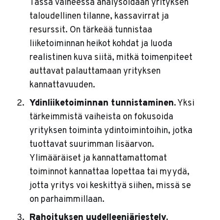
Tässä vaiheessa analysoidaan yrityksen
taloudellinen tilanne, kassavirrat ja
resurssit. On tärkeää tunnistaa
liiketoiminnan heikot kohdat ja luoda
realistinen kuva siitä, mitkä toimenpiteet
auttavat palauttamaan yrityksen
kannattavuuden.
Ydinliiketoiminnan tunnistaminen.
Yksi
tärkeimmistä vaiheista on fokusoida
yrityksen toiminta ydintoimintoihin, jotka
tuottavat suurimman lisäarvon.
Ylimääräiset ja kannattamattomat
toiminnot kannattaa lopettaa tai myydä,
jotta yritys voi keskittyä siihen, missä se
on parhaimmillaan.
Rahoituksen uudelleenjärjestely.