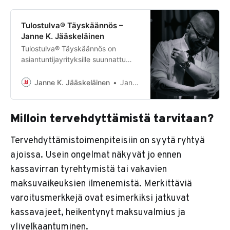
Tulostulva® Täyskäännös –
Janne K. Jääskeläinen
Tulostulva® Täyskäännös on
asiantuntijayrityksille suunnattu
tervehdyttämisohjelma jonka avulla
käännät tappiollisen yrityksen
Janne K. Jääskeläinen
Janne K. Jääskeläinen
voitolliseksi.
Milloin tervehdyttämistä tarvitaan?
Tervehdyttämistoimenpiteisiin on syytä ryhtyä
ajoissa. Usein ongelmat näkyvät jo ennen
kassavirran tyrehtymistä tai vakavien
maksuvaikeuksien ilmenemistä. Merkittäviä
varoitusmerkkejä ovat esimerkiksi jatkuvat
kassavajeet, heikentynyt maksuvalmius ja
ylivelkaantuminen.