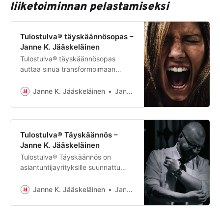
liiketoiminnan pelastamiseksi
Tulostulva® täyskäännösopas –
Janne K. Jääskeläinen
Tulostulva® täyskäännösopas
auttaa sinua transformoimaan
firmastasi tehokkaan tuloskoneen.
Lataa omasi pian!
Janne K. Jääskeläinen
Janne K. Jääskeläinen
Tulostulva® Täyskäännös –
Janne K. Jääskeläinen
Tulostulva® Täyskäännös on
asiantuntijayrityksille suunnattu
tervehdyttämisohjelma jonka avulla
käännät tappiollisen yrityksen
Janne K. Jääskeläinen
Janne K. Jääskeläinen
voitolliseksi.