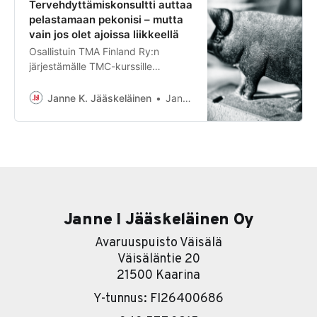
Tervehdyttämiskonsultti auttaa
Jos haluat yrityksestäsi
pelastamaan pekonisi – mutta
kannattavamman, siihen auttaa
vain jos olet ajoissa liikkeellä
kolme asiaa: 1. Nosta hintoja. 2.
Osallistuin TMA Finland Ry:n
Karsi kuluja. 3. Paranna ja nopeuta
järjestämälle TMC-kurssille
palvelua.
(disclaimer, olen TMA Finland ry.
hallituksen jäsen). Kurssin viimeinen
Janne K. Jääskeläinen
Janne K. Jääskeläinen
osuus järjestettiin pitkästä aikaa
lähitapaamisena, ja puhujina oli
mielenkiintoinen kokoelma
rahoitus- ja turnaround-alan
ammattilaisia. Ensimmäistä kertaa
eläissäni tuli sellainen olo, että olin
hengenheimolaisteni joukossa. Eikä
tarvinnut erikseen kauheasti
Janne I Jääskeläinen Oy
selitellä, miksi kassavirtaennuste on
Avaruuspuisto Väisälä
kriittinen yrityksen
Väisäläntie 20
21500 Kaarina
Y-tunnus: FI26400686