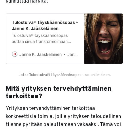
kannattaa harkita.
Tulostulva® täyskäännösopas –
Janne K. Jääskeläinen
Tulostulva® täyskäännösopas
auttaa sinua transformoimaan
firmastasi tehokkaan tuloskoneen.
Lataa omasi pian!
Janne K. Jääskeläinen
Janne K. Jääskeläinen
Lataa Tulostulva® täyskäännösopas – se on ilmainen.
Mitä yrityksen tervehdyttäminen
tarkoittaa?
Yrityksen tervehdyttäminen tarkoittaa
konkreettisia toimia, joilla yrityksen taloudellinen
tilanne pyritään palauttamaan vakaaksi. Tämä voi