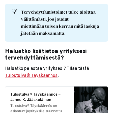
💡
Tervehdyttämistoimet tulee aloittaa
välittömästi, jos joudut
miettimään
toisen kerran
mitä laskuja
jätetään maksamatta.
Haluatko lisätietoa yrityksesi
tervehdyttämisestä?
Haluatko pelastaa yrityksesi? Tilaa tästä
Tulostulva® Täyskäännös
.
Tulostulva® Täyskäännös –
Janne K. Jääskeläinen
Tulostulva® Täyskäännös on
asiantuntijayrityksille suunnattu