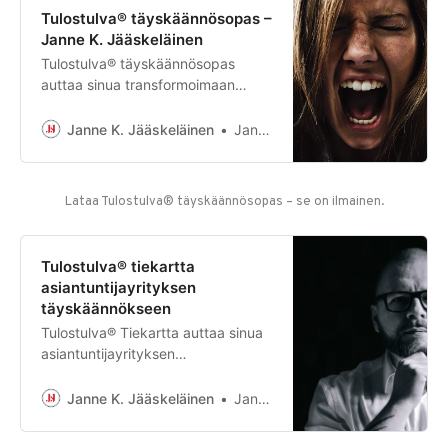
anonymisoituja. Mikä ongelma
Tulostulva® täyskäännösopas –
sinulla oli? Yritys oli ajautunut
Janne K. Jääskeläinen
hallinnolliseen ja taloudelliseen
Tulostulva® täyskäännösopas
kriisiin. Yritystä oli viety eteenpäin
auttaa sinua transformoimaan
kasvu edellä kassanhallinnan
firmastasi tehokkaan tuloskoneen.
kustannuksella
Lataa omasi pian!
Janne K. Jääskeläinen
Janne K. Jääskeläinen
Lataa Tulostulva® täyskäännösopas – se on ilmainen.
Tulostulva® tiekartta
asiantuntijayrityksen
täyskäännökseen
Tulostulva® Tiekartta auttaa sinua
asiantuntijayrityksen
päätöksenteossa ja
kehittämishaasteiden valinnassa.
Janne K. Jääskeläinen
Janne K. Jääskeläinen