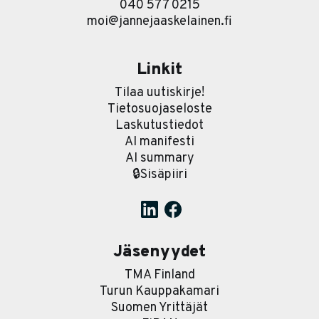
040 577 0215
moi@jannejaaskelainen.fi
Linkit
Tilaa uutiskirje!
Tietosuojaseloste
Laskutustiedot
AI manifesti
AI summary
🔒Sisäpiiri
Jäsenyydet
TMA Finland
Turun Kauppakamari
Suomen Yrittäjät