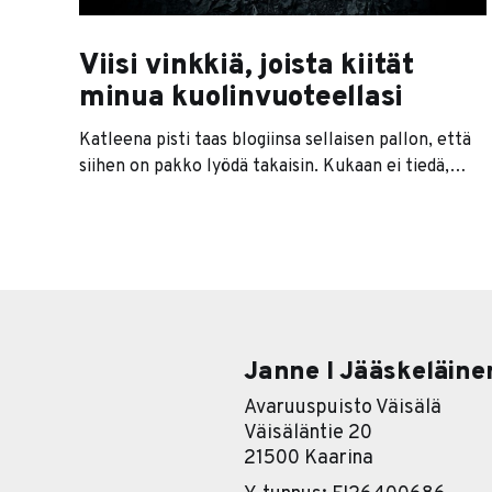
Viisi vinkkiä, joista kiität
minua kuolinvuoteellasi
Katleena pisti taas blogiinsa sellaisen pallon, että
siihen on pakko lyödä takaisin. Kukaan ei tiedä,
montako päivää omassa mittarissa on vielä jäljellä
— nuorempana se tuntui hyvin kaukaiselta
ajatukselta, mutta ensimmäisen läheltä piti -
tilanteen jälkeen ääni useimmiten muuttuu
kellossa. Niin kävi minullekin. On ihan eri asia
tajuta kuolevansa joku päivä järkitasolla
Janne I Jääskeläine
Avaruuspuisto Väisälä
Väisäläntie 20
21500 Kaarina