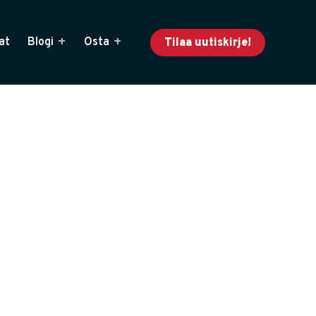
at
Blogi
Osta
Tilaa uutiskirje!