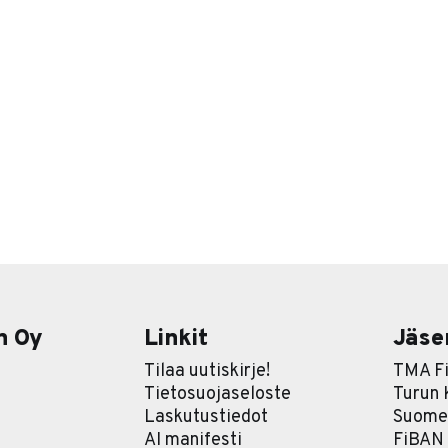
n Oy
Linkit
Jäse
Tilaa uutiskirje!
TMA Fi
Tietosuojaseloste
Turun
Laskutustiedot
Suomen
AI manifesti
FiBAN