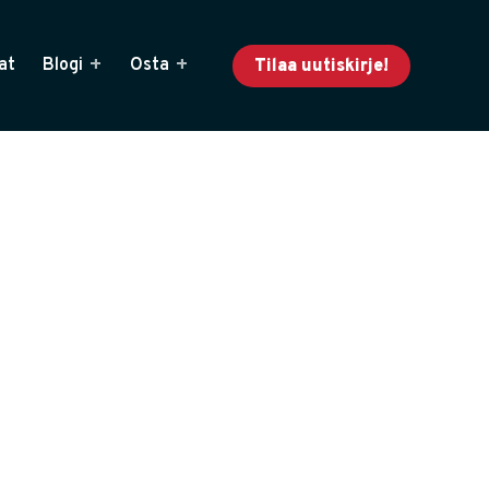
at
Blogi
Osta
Tilaa uutiskirje!