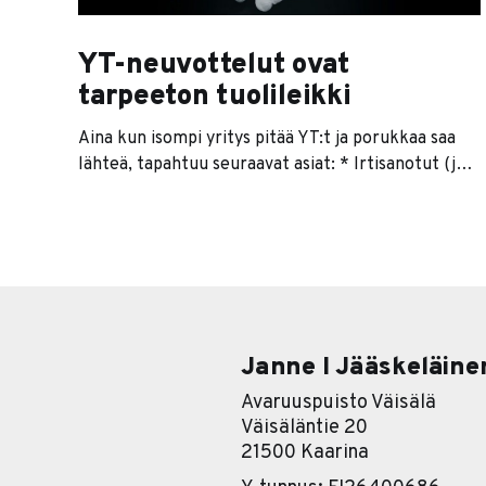
YT-neuvottelut ovat
tarpeeton tuolileikki
Aina kun isompi yritys pitää YT:t ja porukkaa saa
lähteä, tapahtuu seuraavat asiat: * Irtisanotut (ja
heidän kaverinsa) avautuvat sosiaalisessa mediassa
siitä, miten johto on tyhmä ja firmat irtisanovat
fiksuimmat ihmiset. * Vasemmistopuoleet alkavat
itkeä yhteiskuntavastuusta. * Lehdet kirjoittavat
paheksuvia juttuja yhteiskunnan koventuvista
arvoista. Kyllä minä sen ymmärrän todella hyvin,
että kohdalle
Janne I Jääskeläine
Avaruuspuisto Väisälä
Väisäläntie 20
21500 Kaarina