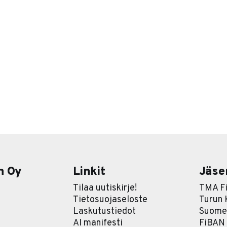
n Oy
Linkit
Jäse
Tilaa uutiskirje!
TMA Fi
Tietosuojaseloste
Turun
Laskutustiedot
Suomen
AI manifesti
FiBAN