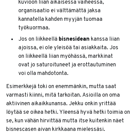
kuvioon liian aikaisessa vaiheessa,
organisaatio ei välttämättä jaksa
kannatella kahden myyjän tuomaa
työkuormaa.
Jos on liikkeellä
bisnesidean
kanssa liian
ajoissa, ei ole yleisöä tai asiakkaita. Jos
on liikkeellä liian myöhässä, markkinat
ovat jo saturoituneet ja erottautuminen
voi olla mahdotonta.
Esimerkkejä toki on enemmänkin, mutta saat
varmasti kiinni, mitä tarkoitan. Asioilla on oma
aktiivinen aikaikkunansa. Jekku onkin yrittää
löytää se oikea hetki. Yleensä hyvä hetki toimia on
se, kun vähän hirvittää mutta itse kuitenkin näet
bisnescasen aivan kirkkaana mielessäsi.