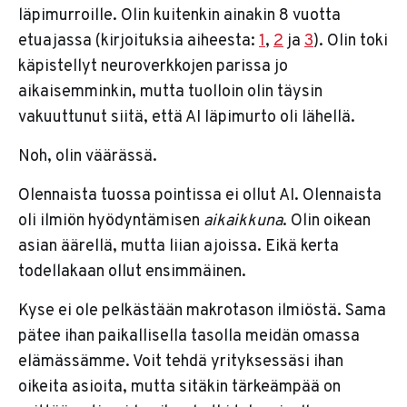
läpimurroille. Olin kuitenkin ainakin 8 vuotta
etuajassa (kirjoituksia aiheesta:
1
,
2
ja
3
). Olin toki
käpistellyt neuroverkkojen parissa jo
aikaisemminkin, mutta tuolloin olin täysin
vakuuttunut siitä, että AI läpimurto oli lähellä.
Noh, olin väärässä.
Olennaista tuossa pointissa ei ollut AI. Olennaista
oli ilmiön hyödyntämisen
aikaikkuna
. Olin oikean
asian äärellä, mutta liian ajoissa. Eikä kerta
todellakaan ollut ensimmäinen.
Kyse ei ole pelkästään makrotason ilmiöstä. Sama
pätee ihan paikallisella tasolla meidän omassa
elämässämme. Voit tehdä yrityksessäsi ihan
oikeita asioita, mutta sitäkin tärkeämpää on