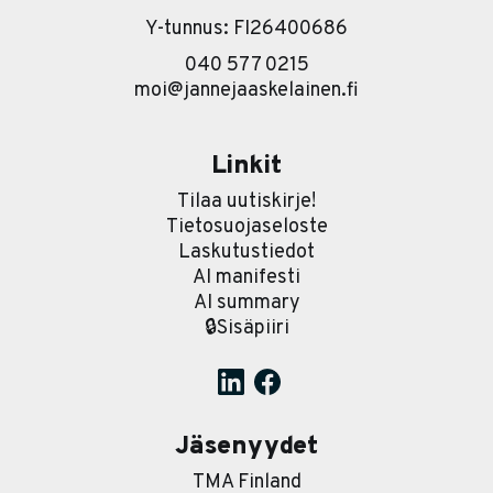
Y-tunnus: FI26400686
040 577 0215
moi@jannejaaskelainen.fi
Linkit
Tilaa uutiskirje!
Tietosuojaseloste
Laskutustiedot
AI manifesti
AI summary
🔒Sisäpiiri
Jäsenyydet
TMA Finland