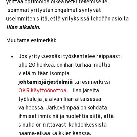
yrittää optimoida oikea hetki tekemiselle.
Isoimmat yritysten ongelmat syntyvät
useimmiten siitä, että yrityksissä tehdään asioita
liian aikaisin
.
Muutama esimerkki:
Jos yrityksessäsi työskentelee reippaasti
alle 20 henkeä, on ihan turhaa miettiä
vielä mitään isompia
johtamisjärjestelmiä
tai esimerkiksi
OKR käyttöönottoa
. Liian järeitä
työkaluja ja aivan liian aikaisessa
vaiheessa. Järkevämpää on kohdata
ihmiset ihmisinä ja huolehtia siitä, että
sinulla on riittävästi kahdenkeskistä
naama-aikaa kaikkien kanssa.