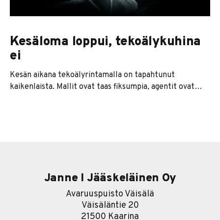
Kesäloma loppui, tekoälykuhina
ei
Kesän aikana tekoälyrintamalla on tapahtunut
kaikenlaista. Mallit ovat taas fiksumpia, agentit ovat
kaikkien huulilla ja jokainen softatalo lupaa nyt
jonkinlaista agenttiversiota tuotteestaan. Se on se
pintakerros. Sen alla on paljon kiinnostavampi tarina. Ja
se tarina on karu. Useimmat yritykset lähtevät
nimittäin liikkeelle työkalu edellä. Eli ostetaan ensin
softa ja sitten
Janne I Jääskeläinen Oy
Avaruuspuisto Väisälä
Väisäläntie 20
21500 Kaarina