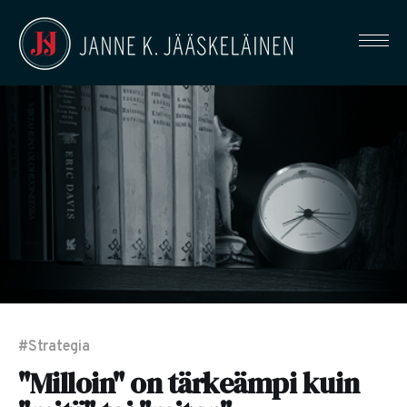
#Strategia
"Milloin" on tärkeämpi kuin