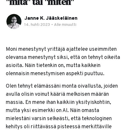
"mitä" tai "miten"
Janne K. Jääskeläinen
14. huhti 2023
•
Alle minuutti
Moni menestynyt yrittäjä ajattelee useimmiten
olevansa menestynyt siksi, että on tehnyt oikeita
asioita. Näin tietenkin on, mutta kaikkein
olennaisin menestymisen aspekti puuttuu.
Olen tehnyt elämässäni monta oivallusta, joiden
avulla olisin voinut kääriä melkoisen määrän
massia. En mene ihan kaikkiin yksityiskohtiin,
mutta yksi esimerkki on AI. Näin omasta
mielestäni varsin selkeästi, että teknologinen
kehitys oli riittävässä pisteessä merkittäville