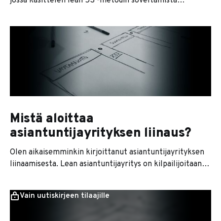
jossa käsittelen lean 5S -metodin soveltamista
asiantuntijayrityksen arkeen. Edellisessä osassa
käsiteltiin sortteerausta. Selkeyttäminen on
mahdollista sitten, kun enimmät roinat on siivoiltu
nurkista. Selkeyttämisen pointtina on asetella työkalut,
työpisteet, ohjelmat ja tiedostot siten, että olennaiset
työkalut löytyvät helposti ja nopeasti. Tavaroiden
selkeyttäminen Fyysisten
Mistä aloittaa
asiantuntijayrityksen liinaus?
Olen aikaisemminkin kirjoittanut asiantuntijayrityksen
liinaamisesta. Lean asiantuntijayritys on kilpailijoitaan
nopeampi, laadukkaampi ja tuloksellisempi työpaikka.
Leanit työmetodit ja johtamiskäytännöt tuovat tuloksen
Vain uutiskirjeen tilaajille
lisäksi tasaisemman työkuorman ja vähemmän vitutusta
virheiden kanssa. Moni kuvittelee, että lean soveltuu