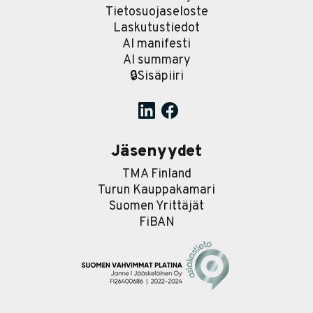
Tietosuojaseloste
Laskutustiedot
AI manifesti
AI summary
🔒Sisäpiiri
Jäsenyydet
TMA Finland
Turun Kauppakamari
Suomen Yrittäjät
FiBAN